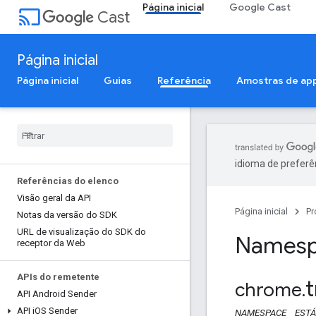
Página inicial
Google Cast
cast
Cast
Página inicial
Página inicial
Guias
Referência
Amostras de ap
idioma de preferê
Referências do elenco
Visão geral da API
Página inicial
Pr
Notas da versão do SDK
URL de visualização do SDK do
Namesp
receptor da Web
APIs do remetente
t
chrome
.
API Android Sender
API i
OS Sender
NAMESPACE
ESTÁ