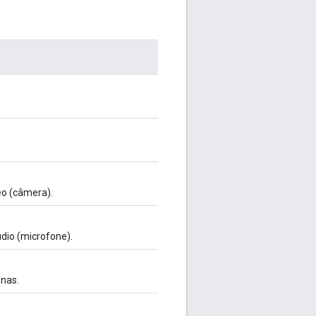
eo (câmera).
dio (microfone).
onas.