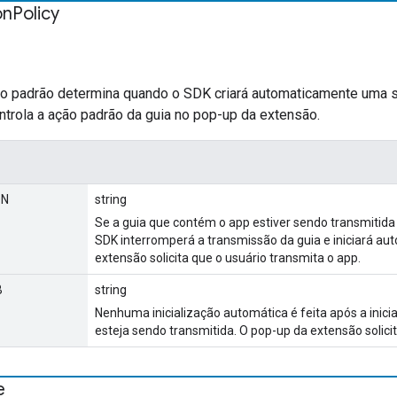
on
Policy
ção padrão determina quando o SDK criará automaticamente uma se
trola a ação padrão da guia no pop-up da extensão.
ON
string
Se a guia que contém o app estiver sendo transmitida q
SDK interromperá a transmissão da guia e iniciará a
extensão solicita que o usuário transmita o app.
B
string
Nenhuma inicialização automática é feita após a inic
esteja sendo transmitida. O pop-up da extensão solicit
e