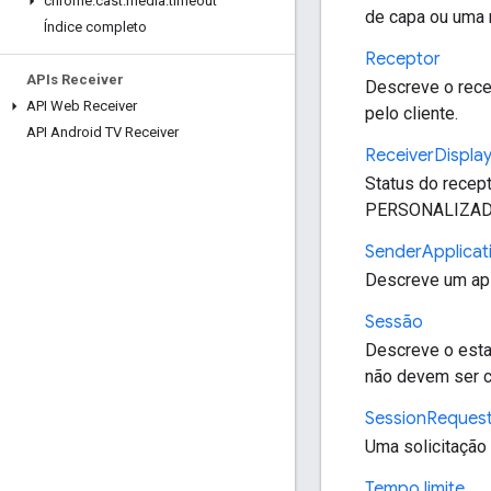
chrome
.
cast
.
media
.
timeout
de capa ou uma m
Índice completo
Receptor
APIs Receiver
Descreve o rece
API Web Receiver
pelo cliente.
API Android TV Receiver
Receiver
Displa
Status do recept
PERSONALIZAD
Sender
Applicat
Descreve um apl
Sessão
Descreve o esta
não devem ser cr
Session
Reques
Uma solicitação 
Tempo limite