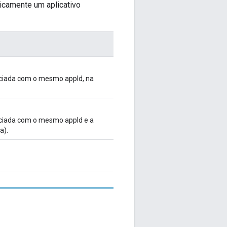
icamente um aplicativo
iciada com o mesmo appId, na
iciada com o mesmo appId e a
a).