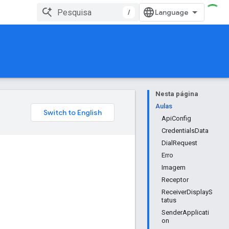
/
Nesta página
Aulas
ApiConfig
CredentialsData
DialRequest
Erro
Imagem
Receptor
ReceiverDisplayS
tatus
SenderApplicati
on