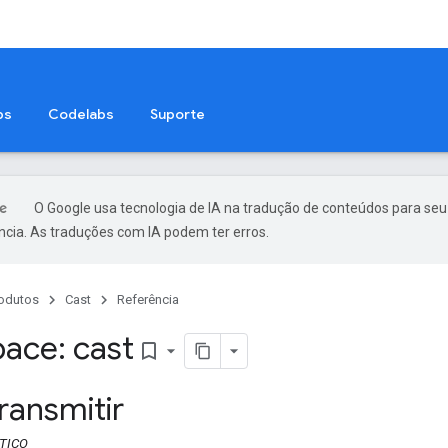
ps
Codelabs
Suporte
O Google usa tecnologia de IA na tradução de conteúdos para seu
ncia. As traduções com IA podem ter erros.
odutos
Cast
Referência
ace: cast
bookmark_border
ransmitir
TICO