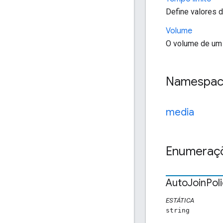
Define valores 
Volume
O volume de um 
Namespa
media
Enumeraç
Auto
Join
Pol
ESTÁTICA
string