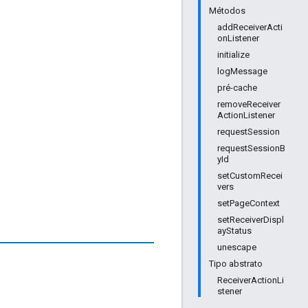
Métodos
addReceiverActi
onListener
initialize
logMessage
pré-cache
removeReceiver
ActionListener
requestSession
requestSessionB
yId
setCustomRecei
vers
setPageContext
setReceiverDispl
ayStatus
unescape
Tipo abstrato
ReceiverActionLi
stener