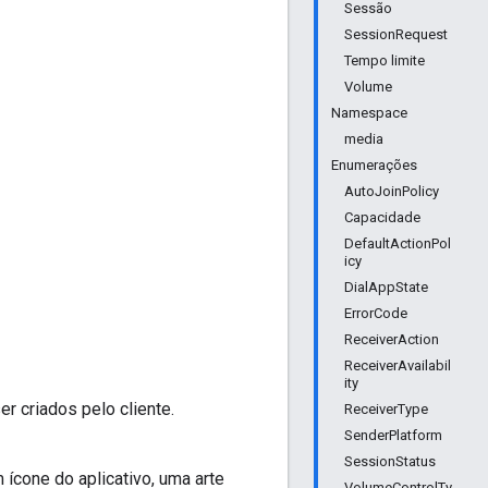
Sessão
SessionRequest
Tempo limite
Volume
Namespace
media
Enumerações
AutoJoinPolicy
Capacidade
DefaultActionPol
icy
DialAppState
ErrorCode
ReceiverAction
ReceiverAvailabil
ity
 criados pelo cliente.
ReceiverType
SenderPlatform
SessionStatus
ícone do aplicativo, uma arte
VolumeControlTy