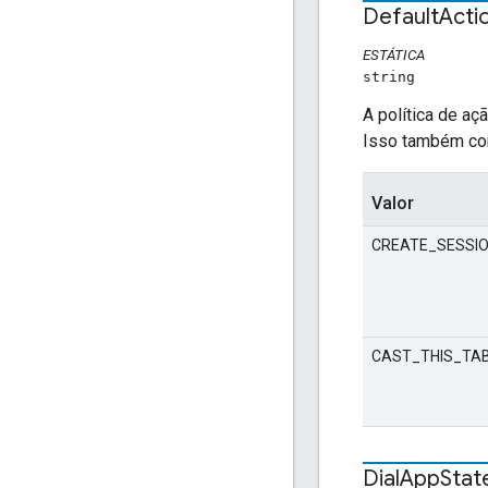
Default
Acti
ESTÁTICA
string
A política de a
Isso também con
Valor
CREATE_SESSI
CAST_THIS_TA
Dial
App
Stat