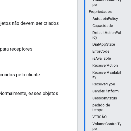
pe
Propriedades
AutoJoinPolicy
bjetos não devem ser criados
Capacidade
DefaultActionPol
icy
DialAppState
 para receptores
ErrorCode
isAvailable
ReceiverAction
ReceiverAvailabil
riados pelo cliente.
ity
ReceiverType
SenderPlatform
 Normalmente, esses objetos
SessionStatus
pedido de
tempo
VERSÃO
VolumeControlTy
pe