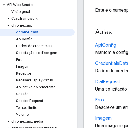
API Web Sender
Este é o namesp
Visão geral
Cast
.
framework
chrome
.
cast
Aulas
chrome
.
cast
Api
Config
Api
Config
Dados de credenciais
Mantém a config
Solicitação de discagem
Erro
Credentials
Dat
Imagem
Dados de credenc
Receptor
Receiver
Display
Status
Dial
Request
Aplicativo do remetente
Uma solicitação 
Sessão
Erro
Session
Request
Descreve um err
Tempo limite
Volume
Imagem
chrome
.
cast
.
media
Uma imagem que 