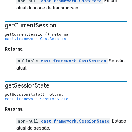
non-null
cast.framework.CastState
Estado
atual do ícone de transmissão.
get
Current
Session
getCurrentSession() retorna
cast.framework.CastSession
Retorna
nullable
cast.framework.CastSession
Sessão
atual.
get
Session
State
getSessionState() retorna
cast.framework.SessionState
.
Retorna
non-null
cast.framework.SessionState
Estado
atual da sessão.