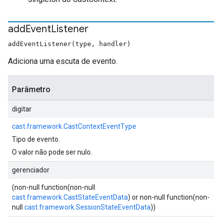
add
Event
Listener
addEventListener(type, handler)
Adiciona uma escuta de evento.
Parâmetro
digitar
cast.framework.CastContextEventType
Tipo de evento.
O valor não pode ser nulo.
gerenciador
(non-null function(non-null
cast.framework.CastStateEventData
) or non-null function(non-
null
cast.framework.SessionStateEventData
))