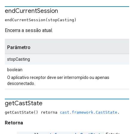
end
Current
Session
endCurrentSession(stopCasting)
Encerra a sessão atual.
Parâmetro
stopCasting
boolean
O aplicativo receptor deve ser interrompido ou apenas
desconectado.
get
Cast
State
getCastState() retorna
cast.framework.CastState
.
Retorna