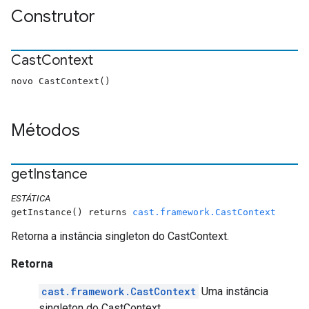
Construtor
Cast
Context
novo CastContext()
Métodos
get
Instance
ESTÁTICA
getInstance() returns
cast.framework.CastContext
Retorna a instância singleton do CastContext.
Retorna
cast.framework.CastContext
Uma instância
singleton do CastContext.