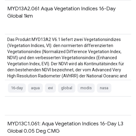
MYD13A2.061 Aqua Vegetation Indices 16-Day
Global 1km
Das Produkt MYD13A2 V6.1 liefert zwei Vegetationsindizes
(Vegetation Indices, VI): den normierten differenzierten
Vegetationsindex (Normalized Difference Vegetation Index,
NDVI) und den verbesserten Vegetationsindex (Enhanced
Vegetation Index, EVI). Der NDVI wird als Kontinuitätsindex für
den bestehenden NDVI bezeichnet, der vom Advanced Very
High Resolution Radiometer (AVHRR) der National Oceanic and
Atmospheric Administration (NOAA) abgeleitet wurde. …
16-day
aqua
evi
global
modis
nasa
MYD13C1.061: Aqua Vegetation Indices 16-Day L3
Global 0.05 Deg CMG