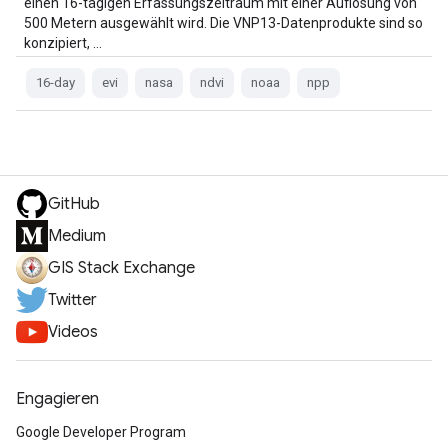
einen 16-tägigen Erfassungszeitraum mit einer Auflösung von
500 Metern ausgewählt wird. Die VNP13-Datenprodukte sind so
konzipiert, …
16-day
evi
nasa
ndvi
noaa
npp
GitHub
Medium
GIS Stack Exchange
Twitter
Videos
Engagieren
Google Developer Program