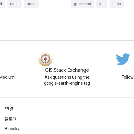
nd
nasa
polar
greenland
ice
nasa
GIS Stack Exchange
n Medium
Ask questions using the
Follo
google-earth-engine tag
연결
블로그
Bluesky