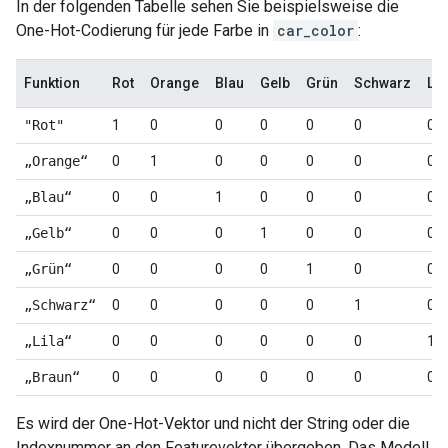
In der folgenden Tabelle sehen Sie beispielsweise die
One-Hot-Codierung für jede Farbe in
car_color
:
Funktion
Rot
Orange
Blau
Gelb
Grün
Schwarz
Lil
"Rot"
1
0
0
0
0
0
0
„Orange“
0
1
0
0
0
0
0
„Blau“
0
0
1
0
0
0
0
„Gelb“
0
0
0
1
0
0
0
„Grün“
0
0
0
0
1
0
0
„Schwarz“
0
0
0
0
0
1
0
„Lila“
0
0
0
0
0
0
1
„Braun“
0
0
0
0
0
0
0
Es wird der One-Hot-Vektor und nicht der String oder die
Indexnummer an den Featurevektor übergeben. Das Modell