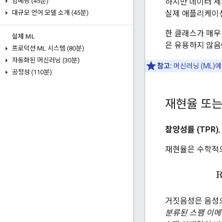
하지만 데이터 세
임베딩 (45분)
실제 애플리케이션
대규모 언어 모델 소개 (45분)
한 클래스가 매우 
실제 ML
은 유용하지 않음
프로덕션 ML 시스템 (80분)
자동화된 머신러닝 (30분)
참고:
머신러닝 (ML)
공정성 (110분)
재현율 또는
참양성률 (TPR)
재현율은 수학적으
R
거짓음성은 음성으
분류된 스팸 이메