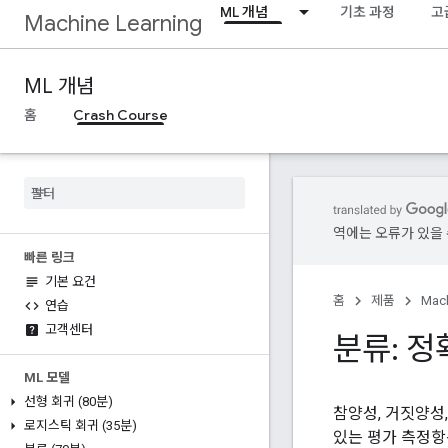
ML 개념
기초 과정
고
Machine Learning
ML 개념
홈
Crash Course
역에는 오류가 있을 
빠른 링크
기본 요건
홈
제품
Mach
연습
고객센터
분류: 정
ML 모델
선형 회귀 (80분)
참양성, 거짓양성
로지스틱 회귀 (35분)
있는 평가 측정항