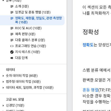
분류 (70분)
소개 (3분)
이 섹션의 모든 
임곗값 및 혼동 행렬 (12분)
나를 최적화하기 
정확도
,
재현율
,
정밀도
,
관련 측정항
목 (15분)
ROC 및 AUC (10분)
정확성
예측 편향 (3분)
다중 클래스 분류 (2분)
정확도
는 양성인
프로그래밍 연습 (15분)
지식 테스트 (10분)
다음 단계
스팸 분류 예에
데이터
숫자 데이터 작업 (85분)
완벽한 모델은 거
범주형 데이터 작업 (50분)
데이터 세트
,
일반화
,
과적합 (105분)
혼동 행렬
(TP,
비슷한 경우 정확
고급 ML 모델
작업을 수행하는 
신경망 (75분)