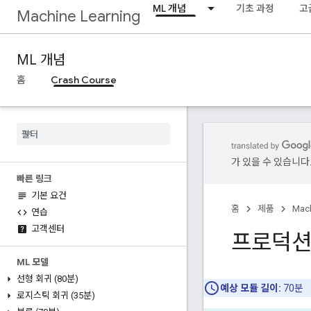
ML 개념
기초 과정
고
Machine Learning
ML 개념
홈
Crash Course
가 있을 수 있습니다
빠른 링크
기본 요건
홈
제품
Mach
연습
고객센터
프로덕션
ML 모델
선형 회귀 (80분)
예상 모듈 길이:
70분
로지스틱 회귀 (35분)