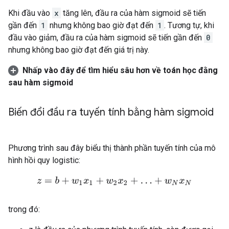
Khi đầu vào
x
tăng lên, đầu ra của hàm sigmoid sẽ tiến
gần đến
1
nhưng không bao giờ đạt đến
1
. Tương tự, khi
đầu vào giảm, đầu ra của hàm sigmoid sẽ tiến gần đến
0
nhưng không bao giờ đạt đến giá trị này.
Nhấp vào đây để tìm hiểu sâu hơn về toán học đằng
sau hàm sigmoid
Biến đổi đầu ra tuyến tính bằng hàm sigmoid
Phương trình sau đây biểu thị thành phần tuyến tính của mô
hình hồi quy logistic:
z
=
b
+
w
1
x
1
+
w
2
x
2
+
…
+
w
N
x
N
trong đó: