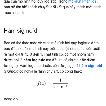
quả của mô hình hồi quy logistic. Trong
mô-đun Phân loại
,
bạn sẽ tìm hiểu cách chuyển đổi kết quả này thành một danh
mục nhị phân.
Hàm sigmoid
Bạn có thể thắc mắc về cách mô hình hồi quy logistic đảm
bảo đầu ra của mô hình này biểu thị một xác suất, luôn xuất
ra một giá trị từ 0 đến 1. Thật tình cờ, có một nhóm hàm
được gọi là
hàm logistic
mà đầu ra có những đặc điểm
tương tự. Hàm logistic chuẩn, còn được gọi là
hàm sigmoid
(
sigmoid
có nghĩa là "hình chữ s"), có công thức:
f
(
x
)
=
1
1
+
e
−
x
trong đó: