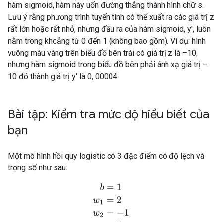
hàm sigmoid, hàm này uốn đường thẳng thành hình chữ s.
Lưu ý rằng phương trình tuyến tính có thể xuất ra các giá trị z
rất lớn hoặc rất nhỏ, nhưng đầu ra của hàm sigmoid, y', luôn
nằm trong khoảng từ 0 đến 1 (không bao gồm). Ví dụ: hình
vuông màu vàng trên biểu đồ bên trái có giá trị z là –10,
nhưng hàm sigmoid trong biểu đồ bên phải ánh xạ giá trị –
10 đó thành giá trị y' là 0, 00004.
Bài tập: Kiểm tra mức độ hiểu biết của
bạn
Một mô hình hồi quy logistic có 3 đặc điểm có độ lệch và
trọng số như sau:
b
=
1
w
1
=
2
w
2
=
−
1
w
3
=
5