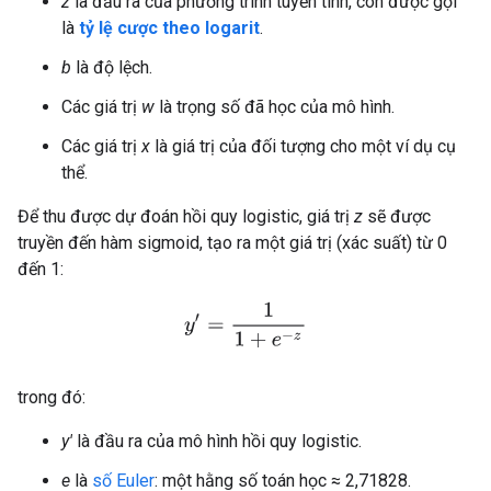
z
là đầu ra của phương trình tuyến tính, còn được gọi
là
tỷ lệ cược theo logarit
.
b
là độ lệch.
Các giá trị
w
là trọng số đã học của mô hình.
Các giá trị
x
là giá trị của đối tượng cho một ví dụ cụ
thể.
Để thu được dự đoán hồi quy logistic, giá trị
z
sẽ được
truyền đến hàm sigmoid, tạo ra một giá trị (xác suất) từ 0
đến 1:
y
′
=
1
1
+
e
−
z
trong đó:
y'
là đầu ra của mô hình hồi quy logistic.
e
là
số Euler
: một hằng số toán học ≈ 2,71828.