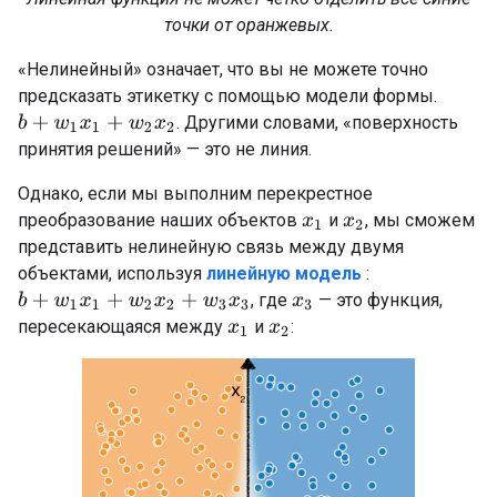
точки от оранжевых.
«Нелинейный» означает, что вы не можете точно
предсказать этикетку с помощью модели формы.
. Другими словами, «поверхность
b
+
w
1
x
1
+
w
2
x
2
принятия решений» — это не линия.
Однако, если мы выполним перекрестное
преобразование наших объектов
и
, мы сможем
x
1
x
2
представить нелинейную связь между двумя
объектами, используя
линейную модель
:
, где
— это функция,
b
+
w
1
x
1
+
w
2
x
2
+
w
3
x
3
x
3
пересекающаяся между
и
:
x
1
x
2