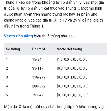
Thùng 1 kéo dài trong khoảng từ 15 đến 34, vì vậy, mọi giá
trị của
X
từ 15 đến 34 kết thúc vào Thùng 1. Một mô hình
được huấn luyện trên những thùng rác này sẽ phản ứng
không khác gì vào các giá trị
X
là 17 và 29 vì cả hai giá trị
đều nằm trong Thùng 1.
Vectơ tính năng
biểu thị 5 thùng như sau:
Số thùng
Phạm vi
Vectơ đối tượng
1
15-34
[1.0, 0.0, 0.0, 0.0, 0.0]
2
35-117
[0,0, 1,0, 0,0, 0,0, 0,0]
3
118-279
[0,0, 0,0, 1,0, 0,0, 0,0]
4
280-392
[0,0, 0,0, 0,0, 1,0, 0,0]
5
393-425
[0,0, 0,0, 0,0, 0,0, 1,0]
Mặc dù
X
là một cột duy nhất trong tập dữ liệu, nhưng việc