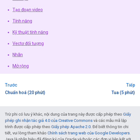
Tạo đoạn video
Tính năng
Kỹ thuật tính năng
Vectơ đối tượng
Nhãn
Mở rộng
Trước
Tiếp
Chuẩn hoá (20 phút)
Tua (5 phút)
Trừ phi có lưu ý khác, nội dung của trang này được cấp phép theo
Giấy
phép ghi nhận tác giả 4.0 của Creative Commons
và các mẫu mã lập
trình được cấp phép theo
Giấy phép Apache 2.0
. Để biết thông tin chi
tiết, vui lòng tham khảo
Chính sách trang web của Google Developers
.
Java là nhãn hiệu đã đăng ký của Oracle và/hoặc các đơn vị liên kết với