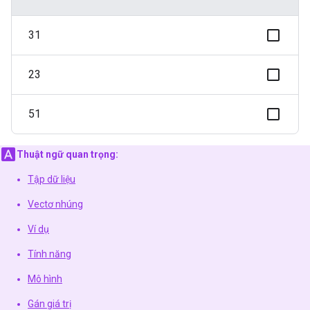
31
23
51
Thuật ngữ quan trọng:
Tập dữ liệu
Vectơ nhúng
Ví dụ
Tính năng
Mô hình
Gán giá trị