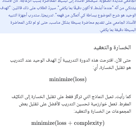
الجامعي شديدة الصعوبة. سيضطر الأستاذ إلى تبسيط المحاضرة بسبب انزعاجه. كان الأستاذ
يشتكي من أنّه "عندما أبسّط، لا أكون دقيقًا بما يكفي". سيردّ الطلاب على ذلك قائلين: "الهدف
الوحيد هو شرح الموضوع ببساطة كي أتمكّن من فهمه". تدريجيًا، ستدرب أجهزة التنبيه
الأستاذ الجامعي على تقديم محاضرة بسيطة بشكل مناسب، حتى لو لم تكن المحاضرة
البسيطة دقيقة بما يكفي.
الخسارة والتعقيد
حتى الآن، اقترحت هذه الدورة التدريبية أنّ الهدف الوحيد عند التدريب
هو تقليل الخسارة، أي:
minimize(loss)
كما رأيت، تميل النماذج التي تركّز فقط على تقليل الخسارة إلى التكيّف
المفرط. تعمل خوارزمية تحسين التدريب الأفضل على تقليل بعض
المجموعات من الخسارة والتعقيد:
minimize(loss + complexity)