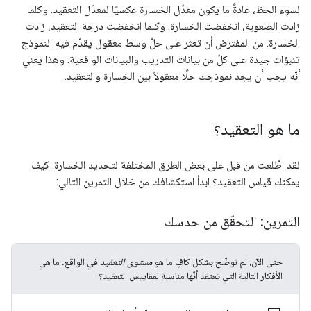
لسوء الحظ، عادةً ما يكون معدّل الخسارة عكسيًا لمعدّل التعقيد. وكلما
زادت الصعوبة، انخفضت الخسارة. وكلما انخفضت درجة التعقيد، زادت
الخسارة. من المفترض أن تعثر على حلّ وسط معقول يقدّم فيه النموذج
تنبؤات جيدة على كلّ من بيانات التدريب والبيانات الواقعية. وهذا يعني
أنّه يجب أن يجد نموذجك حلًا معقولاً بين الخسارة والتعقيد.
ما هو التعقيد؟
لقد اطّلعت من قبل على بعض الطرق المختلفة لتحديد الخسارة. كيف
يمكنك قياس التعقيد؟ ابدأ استكشافك من خلال التمرين التالي:
التمرين: التحقّق من حدسك
حتى الآن، لم نوضّح بشكل كافٍ ما هو
مستوى التعقيد
في الواقع. ما هي
الأفكار التالية التي تعتقد أنّها مناسبة لمقاييس التعقيد؟