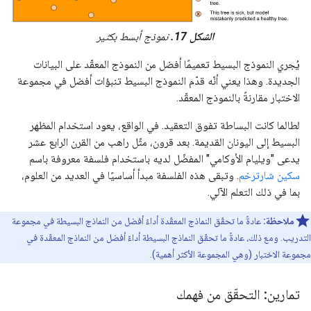
الشكل 17.
نموذج أبسط بكثير
يُجري النموذج البسيط تعميمًا أفضل من النموذج المعقّد على البيانات
الجديدة. وهذا يعني أنّه قدّم النموذج البسيط تنبؤات أفضل في مجموعة
الاختبار مقارنةً بالنموذج المعقّد.
لطالما كانت البساطة تفوق التعقيد. في الواقع، يعود استخدام المظهر
البسيط إلى اليونان القديمة. بعد قرون، مثّل راهب من القرن الرابع عشر
يدعى "ويليام الأوكامي" المفضّل لديه باستخدام فلسفة معروفة باسم
سكين شارترخم
. وتبقى هذه الفلسفة مبدأ أساسيًا في العديد من العلوم،
بما في ذلك التعلم الآلي.
ملاحظة:
عادةً ما تحقّق النماذج المعقّدة أداءً أفضل من النماذج البسيطة في مجموعة
التدريب. ومع ذلك، عادةً ما تحقّق النماذج البسيطة أداءً أفضل من النماذج المعقّدة في
مجموعة الاختبار (وهي المجموعة الأكثر أهمية).
تمارين: التحقّق من فهمك