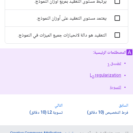
يرتبط مستوى التعقيد بمربّع أوزان النموذج.
يعتمد مستوى التعقيد على أوزان النموذج.
التعقيد هو دالة لانحيازات جميع الميزات في النموذج.
المصطلحات الرئيسية:
تضييق
1
L
regularization
2
التسوية
السابق
التالي
فرط التخصيص (10 دقائق)
تسوية L2 (10 دقائق)
إنّ محتوى هذه الصفحة مرخّص بموجب
ترخيص Creative Commons Attribution