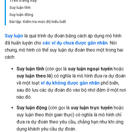
Trên trang này
Suy luận tĩnh
Suy luận động
Bài tập: Kiểm tra mức độ hiểu biết
Suy luận
là quá trình dự đoán bằng cách áp dụng mô hình
đã huấn luyện cho
các ví dụ chưa được gắn nhãn
. Nói
chung, mô hình có thể suy luận dự đoán theo một trong hai
cách:
Suy luận tĩnh
(còn gọi là
suy luận ngoại tuyến
hoặc
suy luận theo lô
) có nghĩa là mô hình đưa ra dự đoán
về một loạt
ví dụ không được gắn nhãn
phổ biến,
sau đó lưu các dự đoán đó vào bộ nhớ đệm ở một nơi
nào đó.
Suy luận động
(còn gọi là
suy luận trực tuyến
hoặc
suy luận theo thời gian thực) có nghĩa là mô hình chỉ
đưa ra dự đoán theo yêu cầu, chẳng hạn như khi ứng
dụng khách yêu cầu dự đoán.