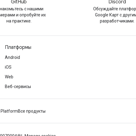
GitHub
Discord
накомьтесь с нашими
Обсуждайте платфо
мерами и опробуйте их
Google Карт с други
на практике.
разработчиками.
Платформы
Android
iOS
Web
Веб-сервисы
 Platform
Все продукты