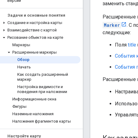
Версии
заменить стан
Задачи и основные понятия
Расширенные м
Создание и настройка карты
Marker
. С 
Взаимодействие с картой
следующие:
Рисование объектов на карте
Поля
title
Маркеры
Расширенные маркеры
События 
Обзор
События 
Начать
Как создать расширенный
Расширенные 
маркер
Настройка видимости и
Настраива
поведения при наложении
Информационные окна
Использо
Фигуры
Наземные наложения
Управлят
Наложения фрагментов карты
Настройте карту