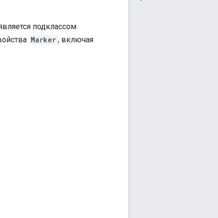
 является подклассом
войства
Marker
, включая