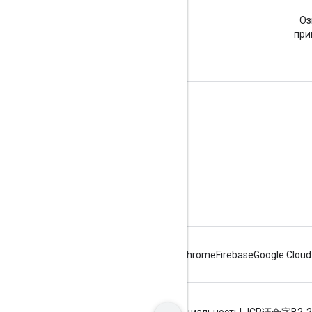
Stack Overflow
Задайте вопрос с тегом
Оз
google-maps.
при
Подробнее
Часто задаваемые вопросы
Исследователь возможностей
Places SDK для Android
Android
Chrome
Firebase
Google Cloud