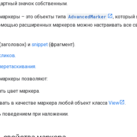
дартный значок собственным.
аркеры – это объекты типа
AdvancedMarker
, который
помощью расширенных маркеров можно настраивать все с
(заголовок) и
snippet
(фрагмент).
кликов.
перетаскивания.
маркеры позволяют:
ть цвет маркера.
вать в качестве маркера любой объект класса
View
.
ь поведением при наложении.