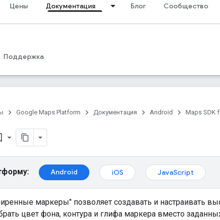
Цены
Документация
Блог
Сообщество
Поддержка
ы
Google Maps Platform
Документация
Android
Maps SDK f
border
тформу:
Android
iOS
JavaScript
иренные маркеры" позволяет создавать и настраивать в
рать цвет фона, контура и глифа маркера вместо заданных