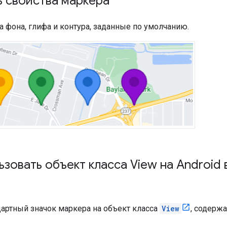
ь свойства маркера
 фона, глифа и контура, заданные по умолчанию.
ьзовать объект класса View на Android 
дартный значок маркера на объект класса
View
, содерж