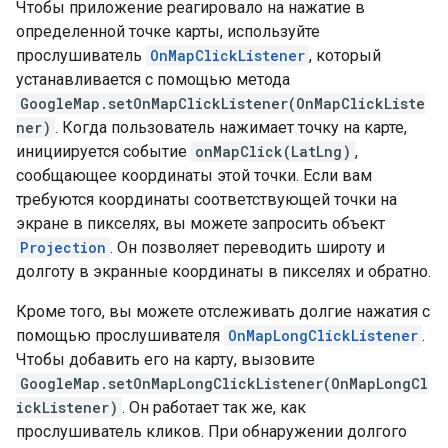
Чтобы приложение реагировало на нажатие в
определенной точке карты, используйте
прослушиватель
OnMapClickListener
, который
устанавливается с помощью метода
GoogleMap.setOnMapClickListener(OnMapClickListe
ner)
. Когда пользователь нажимает точку на карте,
инициируется событие
onMapClick(LatLng)
,
сообщающее координаты этой точки. Если вам
требуются координаты соответствующей точки на
экране в пикселях, вы можете запросить объект
Projection
. Он позволяет переводить широту и
долготу в экранные координаты в пикселях и обратно.
Кроме того, вы можете отслеживать долгие нажатия с
помощью прослушивателя
OnMapLongClickListener
.
Чтобы добавить его на карту, вызовите
GoogleMap.setOnMapLongClickListener(OnMapLongCl
ickListener)
. Он работает так же, как
прослушиватель кликов. При обнаружении долгого