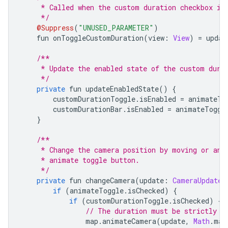
     * Called when the custom duration checkbox is
     */
@Suppress
(
"UNUSED_PARAMETER"
)
    fun onToggleCustomDuration
(
view
:
View
)
=
 updat
/**
     * Update the enabled state of the custom dura
     */
private
 fun updateEnabledState
()
{
        customDurationToggle
.
isEnabled 
=
 animateTo
        customDurationBar
.
isEnabled 
=
 animateToggl
}
/**
     * Change the camera position by moving or ani
     * animate toggle button.
     */
private
 fun changeCamera
(
update
:
CameraUpdate
,
if
(
animateToggle
.
isChecked
)
{
if
(
customDurationToggle
.
isChecked
)
{
// The duration must be strictly p
                map
.
animateCamera
(
update
,
Math
.
max