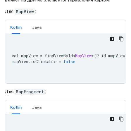
Для
MapView
:
Kotlin
Java
val mapView 
=
 findViewById
<
MapView
>(
R
.
id
.
mapView
)
mapView
.
isClickable 
=
false
Для
MapFragment
:
Kotlin
Java