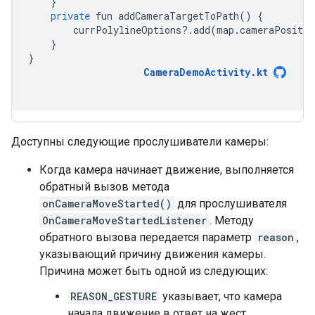
}
private
 fun addCameraTargetToPath
()
{
        currPolylineOptions
?.
add
(
map
.
cameraPositio
}
}
CameraDemoActivity.kt
Доступны следующие прослушиватели камеры:
Когда камера начинает движение, выполняется
обратный вызов метода
onCameraMoveStarted()
для прослушивателя
OnCameraMoveStartedListener
. Методу
обратного вызова передается параметр
reason
,
указывающий причину движения камеры.
Причина может быть одной из следующих:
REASON_GESTURE
указывает, что камера
начала движение в ответ на жест