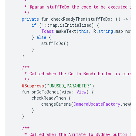
     *
     * @param stuffToDo the code to be executed if
     */
private
 fun checkReadyThen
(
stuffToDo
:
()
->
Un
if
(!::
map
.
isInitialized
)
{
Toast
.
makeText
(
this
,
 R
.
string
.
map_not_
}
else
{
            stuffToDo
()
}
}
/**
     * Called when the Go To Bondi button is click
     */
@Suppress
(
"UNUSED_PARAMETER"
)
    fun onGoToBondi
(
view
:
View
)
{
        checkReadyThen 
{
            changeCamera
(
CameraUpdateFactory
.
newCa
}
}
/**
     * Called when the Animate To Sydney button is