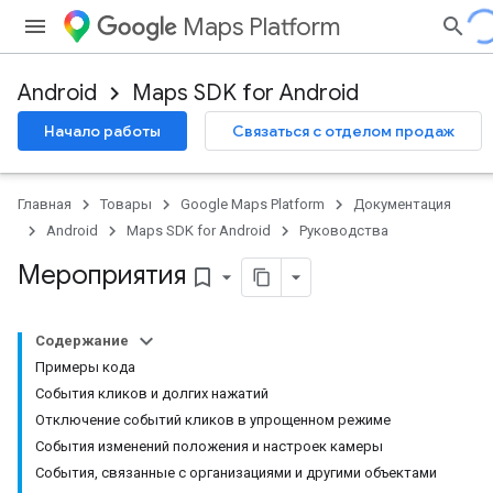
Maps Platform
Android
Maps SDK for Android
Начало работы
Связаться с отделом продаж
Главная
Товары
Google Maps Platform
Документация
Android
Maps SDK for Android
Руководства
Мероприятия
bookmark_border
Содержание
Примеры кода
События кликов и долгих нажатий
Отключение событий кликов в упрощенном режиме
События изменений положения и настроек камеры
События, связанные с организациями и другими объектами