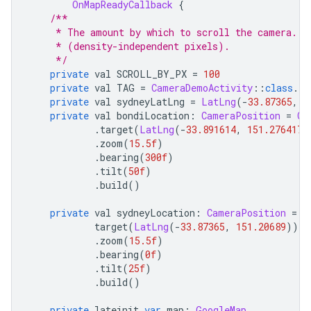
OnMapReadyCallback
{
/**
     * The amount by which to scroll the camera. N
     * (density-independent pixels).
     */
private
 val SCROLL_BY_PX 
=
100
private
 val TAG 
=
CameraDemoActivity
::
class
.
ja
private
 val sydneyLatLng 
=
LatLng
(-
33.87365
,
1
private
 val bondiLocation
:
CameraPosition
=
Ca
.
target
(
LatLng
(-
33.891614
,
151.276417
)
.
zoom
(
15.5f
)
.
bearing
(
300f
)
.
tilt
(
50f
)
.
build
()
private
 val sydneyLocation
:
CameraPosition
=
C
            target
(
LatLng
(-
33.87365
,
151.20689
))
.
zoom
(
15.5f
)
.
bearing
(
0f
)
.
tilt
(
25f
)
.
build
()
private
 lateinit 
var
 map
:
GoogleMap