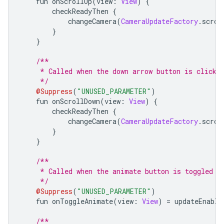
    fun onScrollUp
(
view
:
View
)
{
        checkReadyThen 
{
            changeCamera
(
CameraUpdateFactory
.
scrol
}
}
/**
     * Called when the down arrow button is clicke
     */
@Suppress
(
"UNUSED_PARAMETER"
)
    fun onScrollDown
(
view
:
View
)
{
        checkReadyThen 
{
            changeCamera
(
CameraUpdateFactory
.
scrol
}
}
/**
     * Called when the animate button is toggled
     */
@Suppress
(
"UNUSED_PARAMETER"
)
    fun onToggleAnimate
(
view
:
View
)
=
 updateEnable
/**