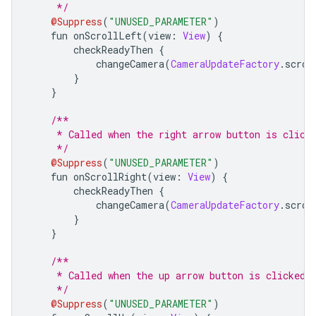
     */
@Suppress
(
"UNUSED_PARAMETER"
)
    fun onScrollLeft
(
view
:
View
)
{
        checkReadyThen 
{
            changeCamera
(
CameraUpdateFactory
.
scrol
}
}
/**
     * Called when the right arrow button is click
     */
@Suppress
(
"UNUSED_PARAMETER"
)
    fun onScrollRight
(
view
:
View
)
{
        checkReadyThen 
{
            changeCamera
(
CameraUpdateFactory
.
scrol
}
}
/**
     * Called when the up arrow button is clicked.
     */
@Suppress
(
"UNUSED_PARAMETER"
)