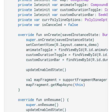
private
 lateinit 
var
 animateToggle
:
CompoundBu
private
 lateinit 
var
 customDurationToggle
:
Com
private
 lateinit 
var
 customDurationBar
:
SeekBa
private
var
 currPolylineOptions
:
PolylineOptio
private
var
 isCanceled 
=
false
override
 fun onCreate
(
savedInstanceState
:
Bund
super
.
onCreate
(
savedInstanceState
)
        setContentView
(
R
.
layout
.
camera_demo
)
        animateToggle 
=
 findViewById
(
R
.
id
.
animate
)
        customDurationToggle 
=
 findViewById
(
R
.
id
.
d
        customDurationBar 
=
 findViewById
(
R
.
id
.
dura
        updateEnabledState
()
        val mapFragment 
=
 supportFragmentManager
.
f
        mapFragment
.
getMapAsync
(
this
)
}
override
 fun onResume
()
{
super
.
onResume
()
        updateEnabledState
()