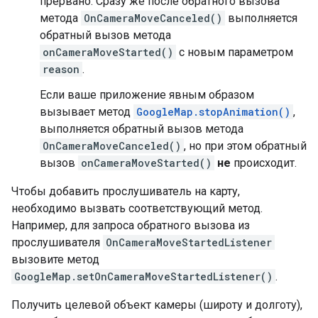
прервано. Сразу же после обратного вызова
метода
OnCameraMoveCanceled()
выполняется
обратный вызов метода
onCameraMoveStarted()
с новым параметром
reason
.
Если ваше приложение явным образом
вызывает метод
GoogleMap.stopAnimation()
,
выполняется обратный вызов метода
OnCameraMoveCanceled()
, но при этом обратный
вызов
onCameraMoveStarted()
не
происходит.
Чтобы добавить прослушиватель на карту,
необходимо вызвать соответствующий метод.
Например, для запроса обратного вызова из
прослушивателя
OnCameraMoveStartedListener
вызовите метод
GoogleMap.setOnCameraMoveStartedListener()
.
Получить целевой объект камеры (широту и долготу),