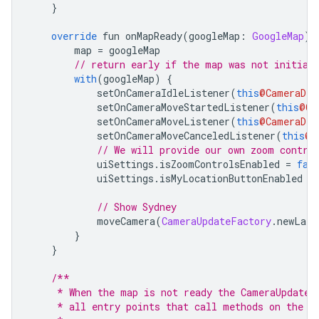
}
override
 fun onMapReady
(
googleMap
:
GoogleMap
)
        map 
=
 googleMap
// return early if the map was not initial
with
(
googleMap
)
{
            setOnCameraIdleListener
(
this
@CameraDem
            setOnCameraMoveStartedListener
(
this
@Ca
            setOnCameraMoveListener
(
this
@CameraDem
            setOnCameraMoveCanceledListener
(
this
@C
// We will provide our own zoom contro
            uiSettings
.
isZoomControlsEnabled 
=
fal
            uiSettings
.
isMyLocationButtonEnabled 
=
// Show Sydney
            moveCamera
(
CameraUpdateFactory
.
newLatL
}
}
/**
     * When the map is not ready the CameraUpdateF
     * all entry points that call methods on the G