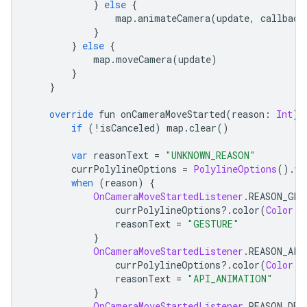
}
else
{
                map
.
animateCamera
(
update
,
 callback
}
}
else
{
            map
.
moveCamera
(
update
)
}
}
override
 fun onCameraMoveStarted
(
reason
:
Int
)
if
(!
isCanceled
)
 map
.
clear
()
var
 reasonText 
=
"UNKNOWN_REASON"
        currPolylineOptions 
=
PolylineOptions
().
wi
when
(
reason
)
{
OnCameraMoveStartedListener
.
REASON_GES
                currPolylineOptions
?.
color
(
Color
.
B
                reasonText 
=
"GESTURE"
}
OnCameraMoveStartedListener
.
REASON_API
                currPolylineOptions
?.
color
(
Color
.
R
                reasonText 
=
"API_ANIMATION"
}
OnCameraMoveStartedListener
.
REASON_DEV