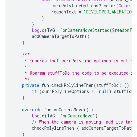
                currPolylineOptions
?.
color
(
Color
.
G
                reasonText 
=
"DEVELOPER_ANIMATION"
}
}
Log
.
d
(
TAG
,
"onCameraMoveStarted($reasonTe
        addCameraTargetToPath
()
}
/**
     * Ensures that currPolyLine options is not nu
     *
     * @param stuffToDo the code to be executed if
     */
private
 fun checkPolylineThen
(
stuffToDo
:
()
->
if
(
currPolylineOptions 
!=
null
)
 stuffToDo
}
override
 fun onCameraMove
()
{
Log
.
d
(
TAG
,
"onCameraMove"
)
// When the camera is moving, add its targ
        checkPolylineThen 
{
 addCameraTargetToPath
(
}