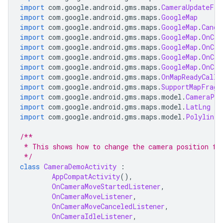
import
 com
.
google
.
android
.
gms
.
maps
.
CameraUpdateFac
import
 com
.
google
.
android
.
gms
.
maps
.
GoogleMap
import
 com
.
google
.
android
.
gms
.
maps
.
GoogleMap
.
Cance
import
 com
.
google
.
android
.
gms
.
maps
.
GoogleMap
.
OnCam
import
 com
.
google
.
android
.
gms
.
maps
.
GoogleMap
.
OnCam
import
 com
.
google
.
android
.
gms
.
maps
.
GoogleMap
.
OnCam
import
 com
.
google
.
android
.
gms
.
maps
.
GoogleMap
.
OnCam
import
 com
.
google
.
android
.
gms
.
maps
.
OnMapReadyCallb
import
 com
.
google
.
android
.
gms
.
maps
.
SupportMapFragm
import
 com
.
google
.
android
.
gms
.
maps
.
model
.
CameraPos
import
 com
.
google
.
android
.
gms
.
maps
.
model
.
LatLng
import
 com
.
google
.
android
.
gms
.
maps
.
model
.
PolylineO
/**
 * This shows how to change the camera position fo
 */
class
CameraDemoActivity
:
AppCompatActivity
(),
OnCameraMoveStartedListener
,
OnCameraMoveListener
,
OnCameraMoveCanceledListener
,
OnCameraIdleListener
,