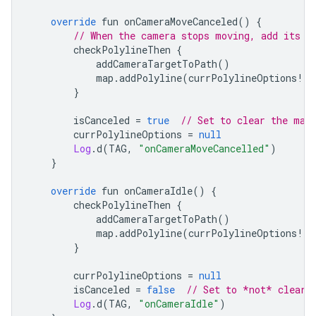
override
 fun onCameraMoveCanceled
()
{
// When the camera stops moving, add its t
        checkPolylineThen 
{
            addCameraTargetToPath
()
            map
.
addPolyline
(
currPolylineOptions
!!)
}
        isCanceled 
=
true
// Set to clear the map
        currPolylineOptions 
=
null
Log
.
d
(
TAG
,
"onCameraMoveCancelled"
)
}
override
 fun onCameraIdle
()
{
        checkPolylineThen 
{
            addCameraTargetToPath
()
            map
.
addPolyline
(
currPolylineOptions
!!)
}
        currPolylineOptions 
=
null
        isCanceled 
=
false
// Set to *not* clear 
Log
.
d
(
TAG
,
"onCameraIdle"
)