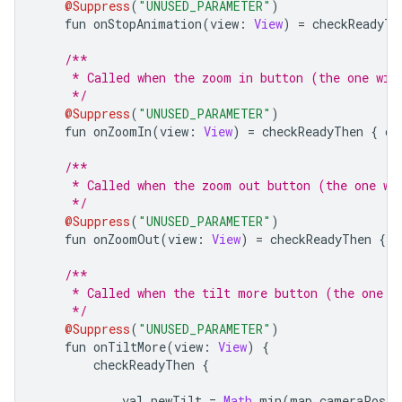
@Suppress
(
"UNUSED_PARAMETER"
)
    fun onStopAnimation
(
view
:
View
)
=
 checkReadyTh
/**
     * Called when the zoom in button (the one wit
     */
@Suppress
(
"UNUSED_PARAMETER"
)
    fun onZoomIn
(
view
:
View
)
=
 checkReadyThen 
{
 ch
/**
     * Called when the zoom out button (the one wi
     */
@Suppress
(
"UNUSED_PARAMETER"
)
    fun onZoomOut
(
view
:
View
)
=
 checkReadyThen 
{
 c
/**
     * Called when the tilt more button (the one w
     */
@Suppress
(
"UNUSED_PARAMETER"
)
    fun onTiltMore
(
view
:
View
)
{
        checkReadyThen 
{
            val newTilt 
=
Math
.
min
(
map
.
cameraPosit