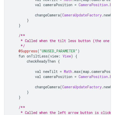
            val cameraPosition 
=
CameraPosition
.
Bu
            changeCamera
(
CameraUpdateFactory
.
newCa
}
}
/**
     * Called when the tilt less button (the one w
     */
@Suppress
(
"UNUSED_PARAMETER"
)
    fun onTiltLess
(
view
:
View
)
{
        checkReadyThen 
{
            val newTilt 
=
Math
.
max
(
map
.
cameraPosit
            val cameraPosition 
=
CameraPosition
.
Bu
            changeCamera
(
CameraUpdateFactory
.
newCa
}
}
/**
     * Called when the left arrow button is clicke