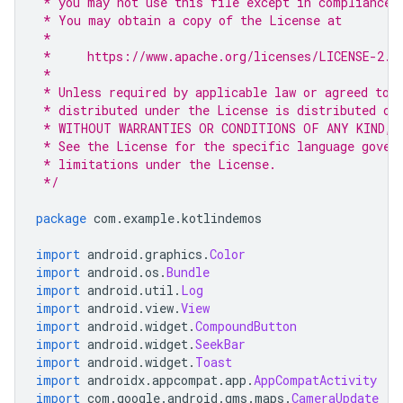
 * you may not use this file except in compliance 
 * You may obtain a copy of the License at
 *
 *     https://www.apache.org/licenses/LICENSE-2.0
 *
 * Unless required by applicable law or agreed to 
 * distributed under the License is distributed on
 * WITHOUT WARRANTIES OR CONDITIONS OF ANY KIND, 
 * See the License for the specific language gover
 * limitations under the License.
 */
package
 com
.
example
.
kotlindemos
import
 android
.
graphics
.
Color
import
 android
.
os
.
Bundle
import
 android
.
util
.
Log
import
 android
.
view
.
View
import
 android
.
widget
.
CompoundButton
import
 android
.
widget
.
SeekBar
import
 android
.
widget
.
Toast
import
 androidx
.
appcompat
.
app
.
AppCompatActivity
import
 com
.
google
.
android
.
gms
.
maps
.
CameraUpdate