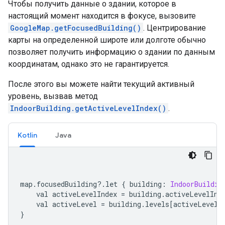
Чтобы получить данные о здании, которое в
настоящий момент находится в фокусе, вызовите
GoogleMap.getFocusedBuilding()
. Центрирование
карты на определенной широте или долготе обычно
позволяет получить информацию о здании по данным
координатам, однако это не гарантируется.
После этого вы можете найти текущий активный
уровень, вызвав метод
IndoorBuilding.getActiveLevelIndex()
.
Kotlin
Java
map
.
focusedBuilding
?.
let 
{
 building
:
IndoorBuildin
    val activeLevelIndex 
=
 building
.
activeLevelInd
    val activeLevel 
=
 building
.
levels
[
activeLevelI
}