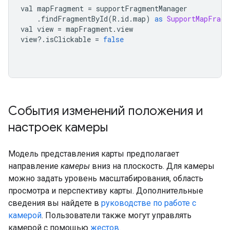
val mapFragment 
=
 supportFragmentManager
.
findFragmentById
(
R
.
id
.
map
)
as
SupportMapFragm
val view 
=
 mapFragment
.
view
view
?.
isClickable 
=
false
События изменений положения и
настроек камеры
Модель представления карты предполагает
направление
камеры
вниз на плоскость. Для камеры
можно задать уровень масштабирования, область
просмотра и перспективу карты. Дополнительные
сведения вы найдете в
руководстве по работе с
камерой
. Пользователи также могут управлять
камерой с помощью
жестов
.