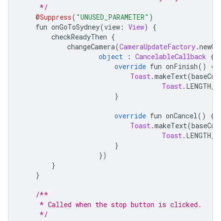
     */
@Suppress
(
"UNUSED_PARAMETER"
)
    fun onGoToSydney
(
view
:
View
)
{
        checkReadyThen 
{
            changeCamera
(
CameraUpdateFactory
.
newCa
object
:
CancelableCallback
{
override
 fun onFinish
()
{
Toast
.
makeText
(
baseCon
Toast
.
LENGTH_S
}
override
 fun onCancel
()
{
Toast
.
makeText
(
baseCon
Toast
.
LENGTH_S
}
})
}
}
/**
     * Called when the stop button is clicked.
     */