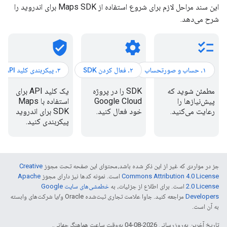
این سند مراحل لازم برای شروع استفاده از Maps SDK برای اندروید را
شرح می‌دهد.
verified_user
settings
checklist
۱. حساب و صورتحساب
۲. فعال کردن SDK
۳. پیکربندی کلید API
مطمئن شوید که
SDK را در پروژه
یک کلید API برای
پیش‌نیازها را
Google Cloud
استفاده با Maps
رعایت می‌کنید.
خود فعال کنید.
SDK برای اندروید
پیکربندی کنید.
جز در مواردی که غیر از این ذکر شده باشد،‌محتوای این صفحه تحت مجوز
Creative
Commons Attribution 4.0 License
است. نمونه کدها نیز دارای مجوز
Apache
2.0 License
است. برای اطلاع از جزئیات، به
خطمشی‌های سایت Google
Developers‏
مراجعه کنید. جاوا علامت تجاری ثبت‌شده Oracle و/یا شرکت‌های وابسته
به آن است.
تاریخ آخرین به‌روزرسانی 2026-08-04 به‌وقت ساعت هماهنگ جهانی.