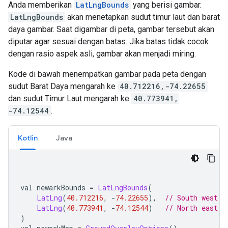
Anda memberikan
LatLngBounds
yang berisi gambar.
LatLngBounds
akan menetapkan sudut timur laut dan barat
daya gambar. Saat digambar di peta, gambar tersebut akan
diputar agar sesuai dengan batas. Jika batas tidak cocok
dengan rasio aspek asli, gambar akan menjadi miring.
Kode di bawah menempatkan gambar pada peta dengan
sudut Barat Daya mengarah ke
40.712216,-74.22655
dan sudut Timur Laut mengarah ke
40.773941,
-74.12544
.
Kotlin
Java
val newarkBounds 
=
LatLngBounds
(
LatLng
(
40.712216
,
-
74.22655
),
// South west c
LatLng
(
40.773941
,
-
74.12544
)
// North east c
)