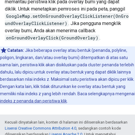
memantau peristiwa klik pada overlay bumi yang dapat
diklik. Untuk menetapkan pemroses ini pada peta, panggil
GoogleMap.setOnGroundOverlayClickListener(OnGro
undOverlayClickListener)
. Jika pengguna mengklik
overlay bumi, Anda akan menerima callback
onGroundOverlayClick(GroundOverlay)
.
Catatan:
Jika beberapa overlay atau bentuk (penanda, polyline,
poligon, lingkaran, dan/atau overlay bumi) ditempatkan di atas satu
sama lain, peristiwa klik akan disikluskan pada cluster penanda terlebih
dahulu, lalu dipicu untuk overlay atau bentuk yang dapat diklik lainnya
berdasarkan nilai indeks z. Maksimal satu peristiwa akan dipicu per klik.
Dengan kata lain, klik tidak diturunkan ke overlay atau bentuk yang
memiliki nilai indeks z yang lebih rendah. Baca selengkapnya mengenai
indeks z penanda dan peristiwa klik
.
Kecuali dinyatakan lain, konten di halaman ini dilisensikan berdasarkan
Lisensi Creative Commons Attribution 4.0
, sedangkan contoh kode
dilisensikan berdasarkan
Lisensi Apache 2.0
. Untuk mengetahui