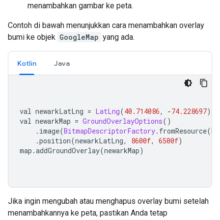
menambahkan gambar ke peta.
Contoh di bawah menunjukkan cara menambahkan overlay
bumi ke objek
GoogleMap
yang ada.
Kotlin
Java
val newarkLatLng 
=
LatLng
(
40.714086
,
-
74.228697
)
val newarkMap 
=
GroundOverlayOptions
()
.
image
(
BitmapDescriptorFactory
.
fromResource
(
R
.
.
position
(
newarkLatLng
,
8600f
,
6500f
)
map
.
addGroundOverlay
(
newarkMap
)
Jika ingin mengubah atau menghapus overlay bumi setelah
menambahkannya ke peta, pastikan Anda tetap