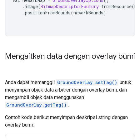
val newarkMap 
=
GroundOverlayOptions
()
.
image
(
BitmapDescriptorFactory
.
fromResource
(
R
.
.
positionFromBounds
(
newarkBounds
)
Mengaitkan data dengan overlay bumi
Anda dapat memanggil
GroundOverlay.setTag()
untuk
menyimpan objek data arbitrer dengan overlay bumi, dan
mengambil objek data menggunakan
GroundOverlay.getTag()
.
Contoh kode berikut menyimpan deskripsi string dengan
overlay bumi: