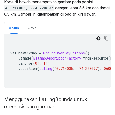
Kode di bawah menempatkan gambar pada posisi
40.714086, -74.228697
dengan lebar 8,6 km dan tinggi
6,5 km. Gambar ini ditambatkan di bagian kiri bawah.
Kotlin
Java
val newarkMap 
=
GroundOverlayOptions
()
.
image
(
BitmapDescriptorFactory
.
fromResource
(
R
.
.
anchor
(
0f
,
1f
)
.
position
(
LatLng
(
40.714086
,
-
74.228697
),
8600f
Menggunakan Lat
Lng
Bounds untuk
memosisikan gambar