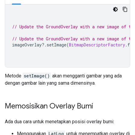
// Update the GroundOverlay with a new image of th
// Update the GroundOverlay with a new image of th
imageOverlay
?.
setImage
(
BitmapDescriptorFactory
.
fro
Metode
setImage()
akan mengganti gambar yang ada
dengan gambar lain yang sama dimensinya.
Memosisikan Overlay Bumi
Ada dua cara untuk menetapkan posisi overlay bumi:
Menggunakan
LatLng
untuk menempatkan overlay di