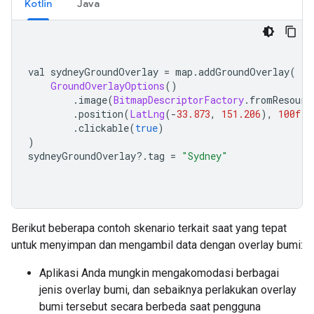
Kotlin
Java
val sydneyGroundOverlay 
=
 map
.
addGroundOverlay
(
GroundOverlayOptions
()
.
image
(
BitmapDescriptorFactory
.
fromResourc
.
position
(
LatLng
(-
33.873
,
151.206
),
100f
)
.
clickable
(
true
)
)
sydneyGroundOverlay
?.
tag 
=
"Sydney"
Berikut beberapa contoh skenario terkait saat yang tepat
untuk menyimpan dan mengambil data dengan overlay bumi:
Aplikasi Anda mungkin mengakomodasi berbagai
jenis overlay bumi, dan sebaiknya perlakukan overlay
bumi tersebut secara berbeda saat pengguna