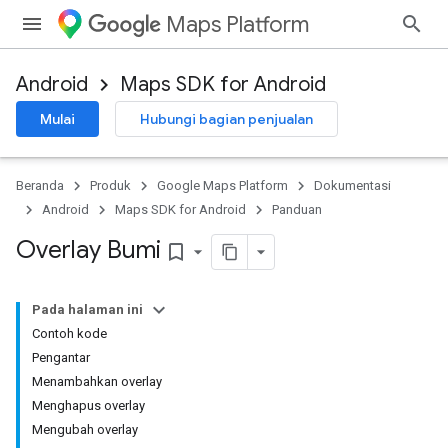
Maps Platform
Android
Maps SDK for Android
Mulai
Hubungi bagian penjualan
Beranda
Produk
Google Maps Platform
Dokumentasi
Android
Maps SDK for Android
Panduan
Overlay Bumi
bookmark_border
Pada halaman ini
Contoh kode
Pengantar
Menambahkan overlay
Menghapus overlay
Mengubah overlay