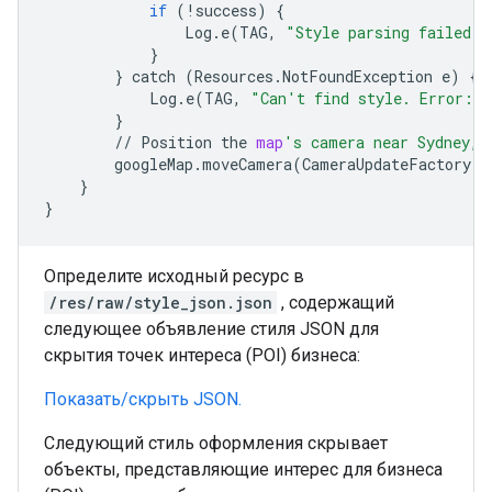
if
(
!
success
)
{
Log
.
e
(
TAG
,
"Style parsing failed."
}
}
catch
(
Resources
.
NotFoundException
e
)
{
Log
.
e
(
TAG
,
"Can't find style. Error: "
}
//
Position
the
map
's camera near Sydney, 
googleMap
.
moveCamera
(
CameraUpdateFactory
.
n
}
}
Определите исходный ресурс в
/res/raw/style_json.json
, содержащий
следующее объявление стиля JSON для
скрытия точек интереса (POI) бизнеса:
Показать/скрыть JSON.
Следующий стиль оформления скрывает
объекты, представляющие интерес для бизнеса