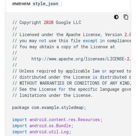
именем
style_json
:
//
Copyright
2020
Google
LLC
//
//
Licensed
under
the
Apache
License
,
Version
2.0
//
you
may
not
use
this
file
except
in
compliance
//
You
may
obtain
a
copy
of
the
License
at
//
//
http
:
//
www
.
apache
.
org
/
licenses
/
LICENSE
-
2.0
//
//
Unless
required
by
applicable
law
or
agreed
to
i
//
distributed
under
the
License
is
distributed
on
//
WITHOUT
WARRANTIES
OR
CONDITIONS
OF
ANY
KIND
,
//
See
the
License
for
the
specific
language
gover
//
limitations
under
the
License
.
package
com
.
example
.
styledmap
;
import
android.content.res.Resources
;
import
android.os.Bundle
;
import
android.util.Log
;