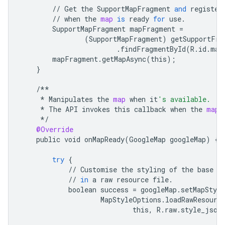
//
Get
the
SupportMapFragment
and
register
//
when
the
map
is
ready
for
use
.
SupportMapFragment
mapFragment
=
(
SupportMapFragment
)
getSupportFra
.
findFragmentById
(
R
.
id
.
map
mapFragment
.
getMapAsync
(
this
);
}
/**
*
Manipulates
the
map
when
it
's available.
*
The
API
invokes
this
callback
when
the
map
*/
@Override
public
void
onMapReady
(
GoogleMap
googleMap
)
{
try
{
//
Customise
the
styling
of
the
base
m
//
in
a
raw
resource
file
.
boolean
success
=
googleMap
.
setMapStyle
MapStyleOptions
.
loadRawResourc
this
,
R
.
raw
.
style_json