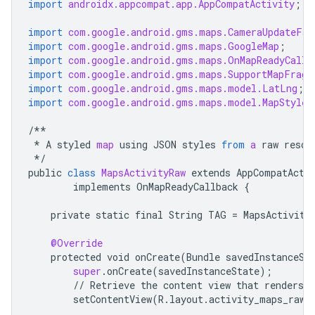
import
androidx.appcompat.app.AppCompatActivity
;
import
com.google.android.gms.maps.CameraUpdateFac
import
com.google.android.gms.maps.GoogleMap
;
import
com.google.android.gms.maps.OnMapReadyCallb
import
com.google.android.gms.maps.SupportMapFragm
import
com.google.android.gms.maps.model.LatLng
;
import
com.google.android.gms.maps.model.MapStyleO
/**
*
A
styled
map
using
JSON
styles
from
a
raw
resou
*/
public
class
MapsActivityRaw
extends
AppCompatActi
implements
OnMapReadyCallback
{
private
static
final
String
TAG
=
MapsActivity
@Override
protected
void
onCreate
(
Bundle
savedInstanceSt
super
.
onCreate
(
savedInstanceState
);
//
Retrieve
the
content
view
that
renders
t
setContentView
(
R
.
layout
.
activity_maps_raw
)