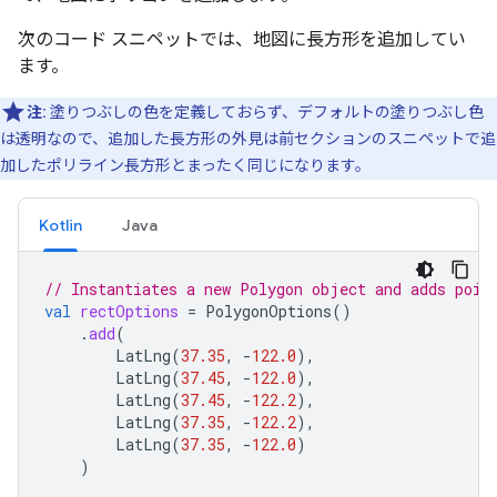
次のコード スニペットでは、地図に長方形を追加してい
ます。
注:
塗りつぶしの色を定義しておらず、デフォルトの塗りつぶし色
は透明なので、追加した長方形の外見は前セクションのスニペットで追
加したポリライン長方形とまったく同じになります。
Kotlin
Java
// Instantiates a new Polygon object and adds poin
val
rectOptions
=
PolygonOptions
()
.
add
(
LatLng
(
37.35
,
-
122.0
),
LatLng
(
37.45
,
-
122.0
),
LatLng
(
37.45
,
-
122.2
),
LatLng
(
37.35
,
-
122.2
),
LatLng
(
37.35
,
-
122.0
)
)