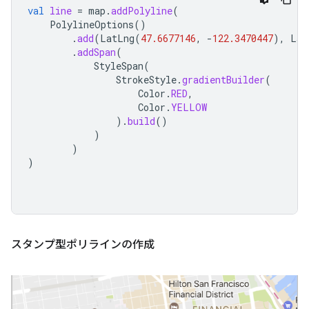
val
line
=
map
.
addPolyline
(
PolylineOptions
()
.
add
(
LatLng
(
47.6677146
,
-
122.3470447
),
Lat
.
addSpan
(
StyleSpan
(
StrokeStyle
.
gradientBuilder
(
Color
.
RED
,
Color
.
YELLOW
).
build
()
)
)
)
スタンプ型ポリラインの作成