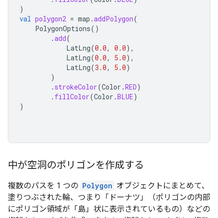
)
val
polygon2
=
map
.
addPolygon
(
PolygonOptions
()
.
add
(
LatLng
(
0.0
,
0.0
),
LatLng
(
0.0
,
5.0
),
LatLng
(
3.0
,
5.0
)
)
.
strokeColor
(
Color
.
RED
)
.
fillColor
(
Color
.
BLUE
)
)
中が空洞のポリゴンを作成する
複数のパスを 1 つの
Polygon
オブジェクトにまとめて、
塗りつぶされた輪、つまり「ドーナツ」（ポリゴンの内部
にポリゴン領域が「島」状に表示されているもの）などの