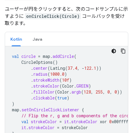
ユーザーが円をクリックすると、次のコードサンプルに示
すように
onCircleClick(Circle)
コールバックを受け
取ります。
Kotlin
Java
val
circle
=
map
.
addCircle
(
CircleOptions
()
.
center
(
LatLng
(
37.4
,
-
122.1
))
.
radius
(
1000.0
)
.
strokeWidth
(
10f
)
.
strokeColor
(
Color
.
GREEN
)
.
fillColor
(
Color
.
argb
(
128
,
255
,
0
,
0
))
.
clickable
(
true
)
)
map
.
setOnCircleClickListener
{
// Flip the r, g and b components of the circl
val
strokeColor
=
it
.
strokeColor
xor
0
x00ffffff
it
.
strokeColor
=
strokeColor