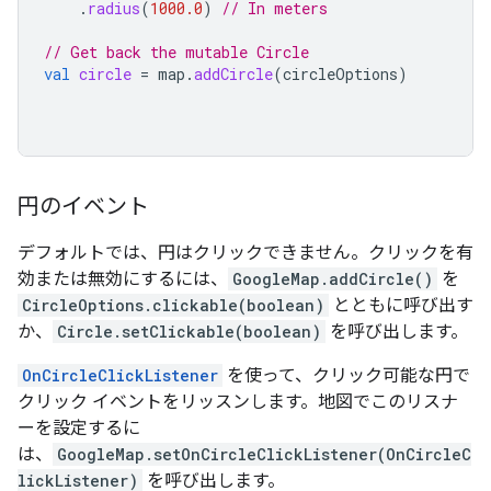
.
radius
(
1000.0
)
// In meters
// Get back the mutable Circle
val
circle
=
map
.
addCircle
(
circleOptions
)
円のイベント
デフォルトでは、円はクリックできません。クリックを有
効または無効にするには、
GoogleMap.addCircle()
を
CircleOptions.clickable(boolean)
とともに呼び出す
か、
Circle.setClickable(boolean)
を呼び出します。
OnCircleClickListener
を使って、クリック可能な円で
クリック イベントをリッスンします。地図でこのリスナ
ーを設定するに
は、
GoogleMap.setOnCircleClickListener(OnCircleC
lickListener)
を呼び出します。