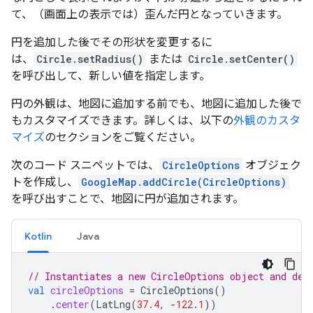
て、（画面上の表示では）歪んだ円となっていきます。
円を追加した後でその形状を変更するに
は、
Circle.setRadius()
または
Circle.setCenter()
を呼び出して、新しい値を指定します。
円の外観は、地図に追加する前でも、地図に追加した後で
もカスタマイズできます。詳しくは、以下の
外観のカスタ
マイズ
のセクションをご覧ください。
次のコード スニペットでは、
CircleOptions
オブジェク
トを作成し、
GoogleMap.addCircle(CircleOptions)
を呼び出すことで、地図に円が追加されます。
Kotlin
Java
// Instantiates a new CircleOptions object and def
val
circleOptions
=
CircleOptions
()
.
center
(
LatLng
(
37.4
,
-
122.1
))