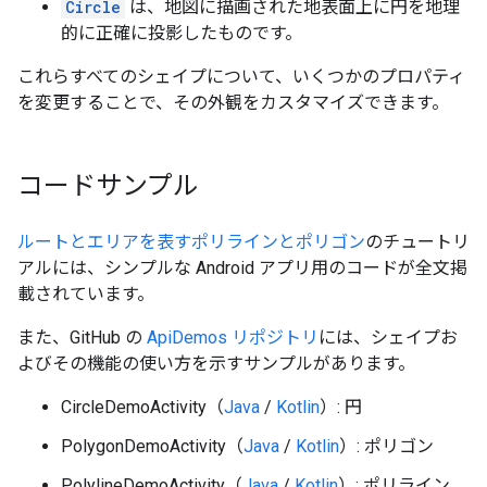
Circle
は、地図に描画された地表面上に円を地理
的に正確に投影したものです。
これらすべてのシェイプについて、いくつかのプロパティ
を変更することで、その外観をカスタマイズできます。
コードサンプル
ルートとエリアを表すポリラインとポリゴン
のチュートリ
アルには、シンプルな Android アプリ用のコードが全文掲
載されています。
また、GitHub の
ApiDemos リポジトリ
には、シェイプお
よびその機能の使い方を示すサンプルがあります。
CircleDemoActivity（
Java
/
Kotlin
）: 円
PolygonDemoActivity（
Java
/
Kotlin
）: ポリゴン
PolylineDemoActivity（
Java
/
Kotlin
）: ポリライン