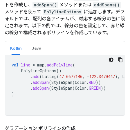
トを作成し、
addSpan()
メソッドまたは
addSpans()
メソッドを使って
PolylineOptions
に追加します。デフ
ォルトでは、配列の各アイテムが、対応する線分の色に設
定されます。以下の例では、線分の色を設定して、赤と緑
の線分で構成されるポリラインを作成しています。
Kotlin
Java
val
line
=
map
.
addPolyline
(
PolylineOptions
()
.
add
(
LatLng
(
47.6677146
,
-
122.3470447
),
Lat
.
addSpan
(
StyleSpan
(
Color
.
RED
))
.
addSpan
(
StyleSpan
(
Color
.
GREEN
))
)
グラデーション ポリラインの作成