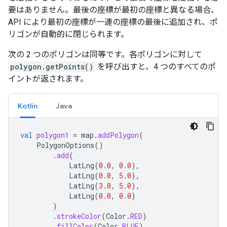
要はありません。最後の座標が最初の座標と異なる場合、
API により最初の座標が一連の座標の最後に追加され、ポ
リゴンが自動的に閉じられます。
次の 2 つのポリゴンは同等です。各ポリゴンに対して
polygon.getPoints()
を呼び出すと、4 つのすべてのポ
イントが返されます。
Kotlin
Java
val
polygon1
=
map
.
addPolygon
(
PolygonOptions
()
.
add
(
LatLng
(
0.0
,
0.0
),
LatLng
(
0.0
,
5.0
),
LatLng
(
3.0
,
5.0
),
LatLng
(
0.0
,
0.0
)
)
.
strokeColor
(
Color
.
RED
)
.
fillColor
(
Color
.
BLUE
)