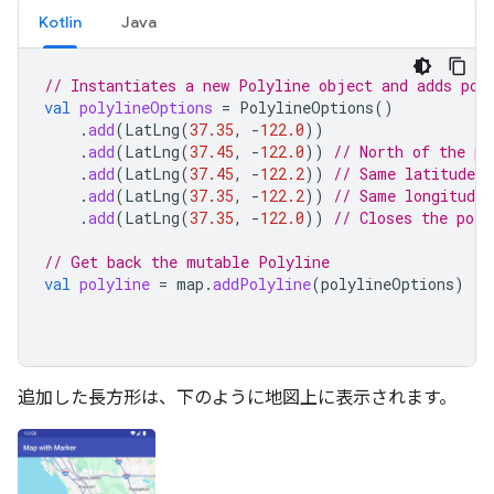
Kotlin
Java
// Instantiates a new Polyline object and adds poi
val
polylineOptions
=
PolylineOptions
()
.
add
(
LatLng
(
37.35
,
-
122.0
))
.
add
(
LatLng
(
37.45
,
-
122.0
))
// North of the pr
.
add
(
LatLng
(
37.45
,
-
122.2
))
// Same latitude, 
.
add
(
LatLng
(
37.35
,
-
122.2
))
// Same longitude,
.
add
(
LatLng
(
37.35
,
-
122.0
))
// Closes the poly
// Get back the mutable Polyline
val
polyline
=
map
.
addPolyline
(
polylineOptions
)
追加した長方形は、下のように地図上に表示されます。