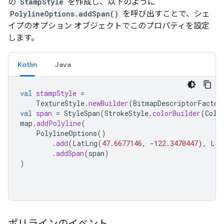
の
StampStyle
を作成し、以下のように
PolylineOptions.addSpan()
を呼び出すことで、シェ
イプのオプション オブジェクトでこのプロパティを設定
します。
Kotlin
Java
val
stampStyle
=
TextureStyle
.
newBuilder
(
BitmapDescriptorFactor
val
span
=
StyleSpan
(
StrokeStyle
.
colorBuilder
(
Colo
map
.
addPolyline
(
PolylineOptions
()
.
add
(
LatLng
(
47.6677146
,
-
122.3470447
),
Lat
.
addSpan
(
span
)
)
ポリラインのイベント