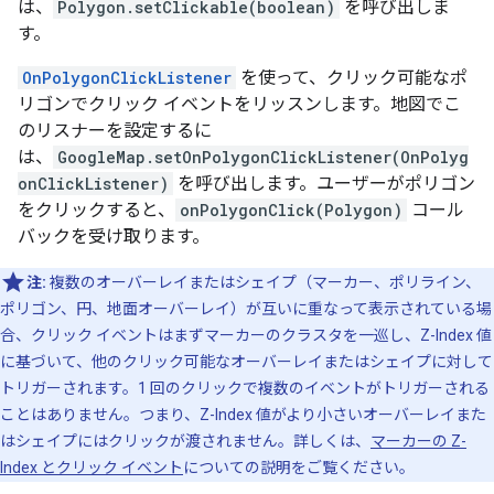
は、
Polygon.setClickable(boolean)
を呼び出しま
す。
OnPolygonClickListener
を使って、クリック可能なポ
リゴンでクリック イベントをリッスンします。地図でこ
のリスナーを設定するに
は、
GoogleMap.setOnPolygonClickListener(OnPolyg
onClickListener)
を呼び出します。ユーザーがポリゴン
をクリックすると、
onPolygonClick(Polygon)
コール
バックを受け取ります。
注:
複数のオーバーレイまたはシェイプ（マーカー、ポリライン、
ポリゴン、円、地面オーバーレイ）が互いに重なって表示されている場
合、クリック イベントはまずマーカーのクラスタを一巡し、Z-Index 値
に基づいて、他のクリック可能なオーバーレイまたはシェイプに対して
トリガーされます。1 回のクリックで複数のイベントがトリガーされる
ことはありません。つまり、Z-Index 値がより小さいオーバーレイまた
はシェイプにはクリックが渡されません。詳しくは、
マーカーの Z-
Index とクリック イベント
についての説明をご覧ください。