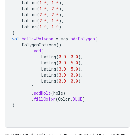
LatLng
(
1.0
,
1.0
),
LatLng
(
1.0
,
2.0
),
LatLng
(
2.0
,
2.0
),
LatLng
(
2.0
,
1.0
),
LatLng
(
1.0
,
1.0
)
)
val
hollowPolygon
=
map
.
addPolygon
(
PolygonOptions
()
.
add
(
LatLng
(
0.0
,
0.0
),
LatLng
(
0.0
,
5.0
),
LatLng
(
3.0
,
5.0
),
LatLng
(
3.0
,
0.0
),
LatLng
(
0.0
,
0.0
)
)
.
addHole
(
hole
)
.
fillColor
(
Color
.
BLUE
)
)