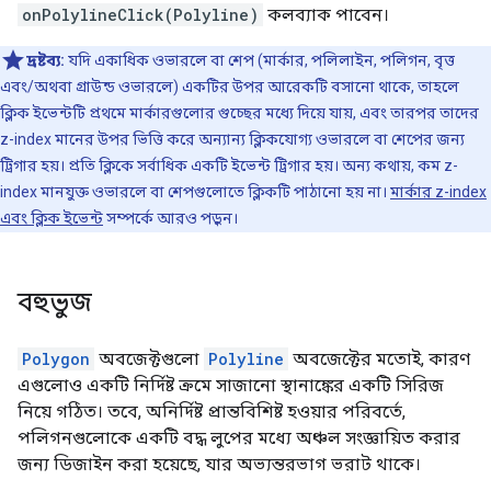
onPolylineClick(Polyline)
কলব্যাক পাবেন।
দ্রষ্টব্য:
যদি একাধিক ওভারলে বা শেপ (মার্কার, পলিলাইন, পলিগন, বৃত্ত
এবং/অথবা গ্রাউন্ড ওভারলে) একটির উপর আরেকটি বসানো থাকে, তাহলে
ক্লিক ইভেন্টটি প্রথমে মার্কারগুলোর গুচ্ছের মধ্যে দিয়ে যায়, এবং তারপর তাদের
z-index মানের উপর ভিত্তি করে অন্যান্য ক্লিকযোগ্য ওভারলে বা শেপের জন্য
ট্রিগার হয়। প্রতি ক্লিকে সর্বাধিক একটি ইভেন্ট ট্রিগার হয়। অন্য কথায়, কম z-
index মানযুক্ত ওভারলে বা শেপগুলোতে ক্লিকটি পাঠানো হয় না।
মার্কার z-index
এবং ক্লিক ইভেন্ট
সম্পর্কে আরও পড়ুন।
বহুভুজ
Polygon
অবজেক্টগুলো
Polyline
অবজেক্টের মতোই, কারণ
এগুলোও একটি নির্দিষ্ট ক্রমে সাজানো স্থানাঙ্কের একটি সিরিজ
নিয়ে গঠিত। তবে, অনির্দিষ্ট প্রান্তবিশিষ্ট হওয়ার পরিবর্তে,
পলিগনগুলোকে একটি বদ্ধ লুপের মধ্যে অঞ্চল সংজ্ঞায়িত করার
জন্য ডিজাইন করা হয়েছে, যার অভ্যন্তরভাগ ভরাট থাকে।