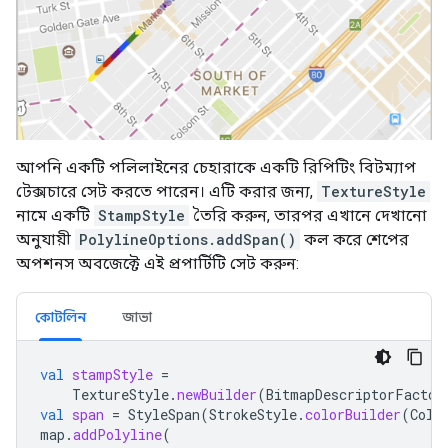
আপনি একটি পলিলাইনের চেহারাকে একটি রিপিটিং বিটম্যাপ
টেক্সচারে সেট করতে পারেন। এটি করার জন্য,
TextureStyle
নামে একটি
StampStyle
তৈরি করুন, তারপর এখানে দেখানো
অনুযায়ী
PolylineOptions.addSpan()
কল করে শেপের
অপশনস অবজেক্টে এই প্রপার্টিটি সেট করুন:
কোটলিন
জাভা
val
stampStyle
=
TextureStyle
.
newBuilder
(
BitmapDescriptorFactor
val
span
=
StyleSpan
(
StrokeStyle
.
colorBuilder
(
Colo
map
.
addPolyline
(