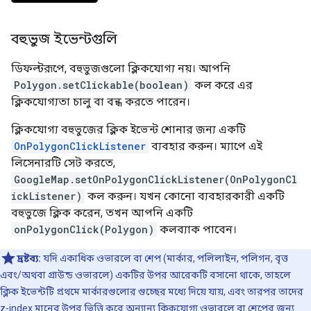
বহুভুজ ইভেন্টগুলি
ডিফল্টরূপে, বহুভুজগুলো ক্লিকযোগ্য নয়। আপনি
Polygon.setClickable(boolean)
কল করে এর
ক্লিকযোগ্যতা চালু বা বন্ধ করতে পারেন।
ক্লিকযোগ্য বহুভুজের ক্লিক ইভেন্ট শোনার জন্য একটি
OnPolygonClickListener
ব্যবহার করুন। ম্যাপে এই
লিসেনারটি সেট করতে,
GoogleMap.setOnPolygonClickListener(OnPolygonCl
ickListener)
কল করুন। যখন কোনো ব্যবহারকারী একটি
বহুভুজে ক্লিক করেন, তখন আপনি একটি
onPolygonClick(Polygon)
কলব্যাক পাবেন।
দ্রষ্টব্য:
যদি একাধিক ওভারলে বা শেপ (মার্কার, পলিলাইন, পলিগন, বৃত্ত
এবং/অথবা গ্রাউন্ড ওভারলে) একটির উপর আরেকটি বসানো থাকে, তাহলে
ক্লিক ইভেন্টটি প্রথমে মার্কারগুলোর গুচ্ছের মধ্যে দিয়ে যায়, এবং তারপর তাদের
z-index মানের উপর ভিত্তি করে অন্যান্য ক্লিকযোগ্য ওভারলে বা শেপের জন্য