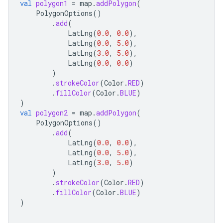
val
polygon1
=
map
.
addPolygon
(
PolygonOptions
()
.
add
(
LatLng
(
0.0
,
0.0
),
LatLng
(
0.0
,
5.0
),
LatLng
(
3.0
,
5.0
),
LatLng
(
0.0
,
0.0
)
)
.
strokeColor
(
Color
.
RED
)
.
fillColor
(
Color
.
BLUE
)
)
val
polygon2
=
map
.
addPolygon
(
PolygonOptions
()
.
add
(
LatLng
(
0.0
,
0.0
),
LatLng
(
0.0
,
5.0
),
LatLng
(
3.0
,
5.0
)
)
.
strokeColor
(
Color
.
RED
)
.
fillColor
(
Color
.
BLUE
)
)