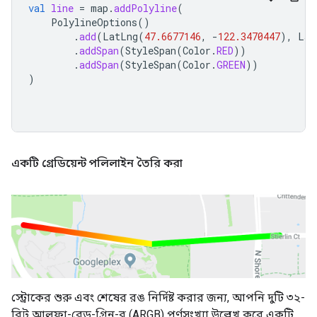
val
line
=
map
.
addPolyline
(
PolylineOptions
()
.
add
(
LatLng
(
47.6677146
,
-
122.3470447
),
Lat
.
addSpan
(
StyleSpan
(
Color
.
RED
))
.
addSpan
(
StyleSpan
(
Color
.
GREEN
))
)
একটি গ্রেডিয়েন্ট পলিলাইন তৈরি করা
স্ট্রোকের শুরু এবং শেষের রঙ নির্দিষ্ট করার জন্য, আপনি দুটি ৩২-
বিট আলফা-রেড-গ্রিন-ব্লু (ARGB) পূর্ণসংখ্যা উল্লেখ করে একটি