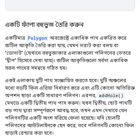
একটি ফাঁপা বহুভুজ তৈরি করুন
একটিমাত্র
Polygon
অবজেক্টে একাধিক পাথ একত্রিত করে
জটিল আকৃতি তৈরি করা যায়, যেমন ভরাট করা বলয় বা
"ডোনাট" (যেখানে বহুভুজাকার এলাকাগুলো পলিগনের ভেতরে
"দ্বীপ" হিসেবে দেখা যায়)। জটিল আকৃতিগুলো সর্বদা একাধিক
সরল পাথের সমন্বয়ে গঠিত হয়।
একই এলাকায় দুটি পাথ সংজ্ঞায়িত করতে হবে। দুটি অঞ্চলের
মধ্যে বড়টি ফিল এরিয়া নির্ধারণ করে এবং এটি কোনো অতিরিক্ত
অপশন ছাড়া একটি সাধারণ পলিগন। এরপর,
addHole()
মেথডে একটি দ্বিতীয় পাথ পাস করুন। যখন দ্বিতীয়, ছোট পাথটি
বড় পাথ দ্বারা সম্পূর্ণরূপে আবদ্ধ হবে, তখন এমন দেখাবে যেন
পলিগনটির একটি অংশ সরিয়ে ফেলা হয়েছে। যদি হোলটি
পলিগনের আউটলাইনকে ছেদ করে, তবে পলিগনটি কোনো ফিল
ছাড়াই রেন্ডার করা হবে।