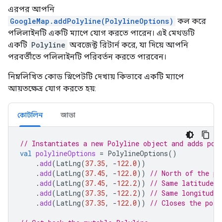
এরপর আপনি
GoogleMap.addPolyline(PolylineOptions)
কল করে
পলিলাইনটি একটি ম্যাপে যোগ করতে পারেন। এই মেথডটি
একটি
Polyline
অবজেক্ট রিটার্ন করে, যা দিয়ে আপনি
পরবর্তীতে পলিলাইনটি পরিবর্তন করতে পারবেন।
নিম্নলিখিত কোড স্নিপেটটি দেখায় কিভাবে একটি ম্যাপে
আয়তক্ষেত্র যোগ করতে হয়:
কোটলিন
জাভা
// Instantiates a new Polyline object and adds poi
val
polylineOptions
=
PolylineOptions
()
.
add
(
LatLng
(
37.35
,
-
122.0
))
.
add
(
LatLng
(
37.45
,
-
122.0
))
// North of the pr
.
add
(
LatLng
(
37.45
,
-
122.2
))
// Same latitude, 
.
add
(
LatLng
(
37.35
,
-
122.2
))
// Same longitude,
.
add
(
LatLng
(
37.35
,
-
122.0
))
// Closes the poly