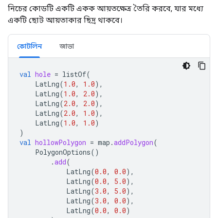
নিচের কোডটি একটি একক আয়তক্ষেত্র তৈরি করবে, যার মধ্যে
একটি ছোট আয়তাকার ছিদ্র থাকবে।
কোটলিন
জাভা
val
hole
=
listOf
(
LatLng
(
1.0
,
1.0
),
LatLng
(
1.0
,
2.0
),
LatLng
(
2.0
,
2.0
),
LatLng
(
2.0
,
1.0
),
LatLng
(
1.0
,
1.0
)
)
val
hollowPolygon
=
map
.
addPolygon
(
PolygonOptions
()
.
add
(
LatLng
(
0.0
,
0.0
),
LatLng
(
0.0
,
5.0
),
LatLng
(
3.0
,
5.0
),
LatLng
(
3.0
,
0.0
),
LatLng
(
0.0
,
0.0
)