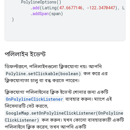
PolylineOptions
()
.
add
(
LatLng
(
47.6677146
,
-
122.3470447
),
Lat
.
addSpan
(
span
)
)
পলিলাইন ইভেন্ট
ডিফল্টরূপে, পলিলাইনগুলো ক্লিকযোগ্য নয়। আপনি
Polyline.setClickable(boolean)
কল করে এর
ক্লিকযোগ্যতা চালু বা বন্ধ করতে পারেন।
ক্লিকযোগ্য পলিলাইনের ক্লিক ইভেন্ট শোনার জন্য একটি
OnPolylineClickListener
ব্যবহার করুন। ম্যাপে এই
লিসেনারটি সেট করতে,
GoogleMap.setOnPolylineClickListener(OnPolyline
ClickListener)
কল করুন। যখন কোনো ব্যবহারকারী একটি
পলিলাইনে ক্লিক করেন, তখন আপনি একটি