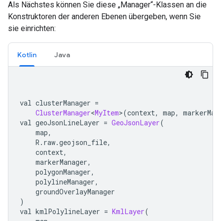
Als Nächstes können Sie diese „Manager“-Klassen an die
Konstruktoren der anderen Ebenen übergeben, wenn Sie
sie einrichten:
Kotlin
Java
val clusterManager 
=
ClusterManager
<
MyItem
>(
context
,
 map
,
 markerMan
val geoJsonLineLayer 
=
GeoJsonLayer
(
    map
,
    R
.
raw
.
geojson_file
,
    context
,
    markerManager
,
    polygonManager
,
    polylineManager
,
    groundOverlayManager
)
val kmlPolylineLayer 
=
KmlLayer
(