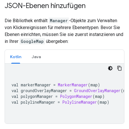
JSON-Ebenen hinzufügen
Die Bibliothek enthält
Manager
-Objekte zum Verwalten
von Klickereignissen für mehrere Ebenentypen. Bevor Sie
Ebenen einrichten, müssen Sie sie zuerst instanziieren und
in Ihrer
GoogleMap
übergeben:
Kotlin
Java
val markerManager 
=
MarkerManager
(
map
)
val groundOverlayManager 
=
GroundOverlayManager
(
ma
val polygonManager 
=
PolygonManager
(
map
)
val polylineManager 
=
PolylineManager
(
map
)