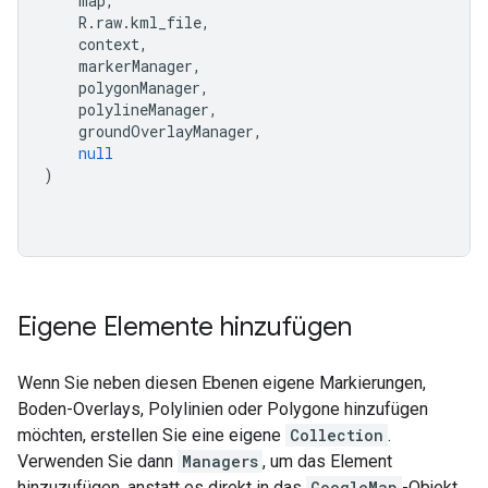
    map
,
    R
.
raw
.
kml_file
,
    context
,
    markerManager
,
    polygonManager
,
    polylineManager
,
    groundOverlayManager
,
null
)
Eigene Elemente hinzufügen
Wenn Sie neben diesen Ebenen eigene Markierungen,
Boden-Overlays, Polylinien oder Polygone hinzufügen
möchten, erstellen Sie eine eigene
Collection
.
Verwenden Sie dann
Managers
, um das Element
hinzuzufügen, anstatt es direkt in das
GoogleMap
-Objekt