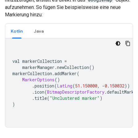
aufzunehmen. So fügen Sie beispielsweise eine neue
Markierung hinzu:
Kotlin
Java
val markerCollection 
=
    markerManager
.
newCollection
()
markerCollection
.
addMarker
(
MarkerOptions
()
.
position
(
LatLng
(
51.150000
,
-
0.150032
))
.
icon
(
BitmapDescriptorFactory
.
defaultMarke
.
title
(
"Unclustered marker"
)
)