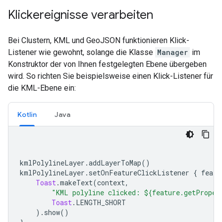
Klickereignisse verarbeiten
Bei Clustern, KML und GeoJSON funktionieren Klick-
Listener wie gewohnt, solange die Klasse
Manager
im
Konstruktor der von Ihnen festgelegten Ebene übergeben
wird. So richten Sie beispielsweise einen Klick-Listener für
die KML-Ebene ein:
Kotlin
Java
kmlPolylineLayer
.
addLayerToMap
()
kmlPolylineLayer
.
setOnFeatureClickListener 
{
 featu
Toast
.
makeText
(
context
,
"KML polyline clicked: ${feature.getProper
Toast
.
LENGTH_SHORT
).
show
()