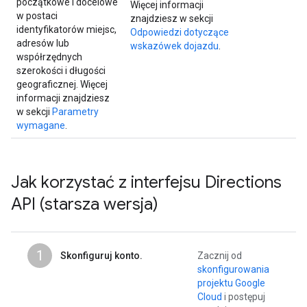
początkowe i docelowe
Więcej informacji
w postaci
znajdziesz w sekcji
identyfikatorów miejsc,
Odpowiedzi dotyczące
adresów lub
wskazówek dojazdu
.
współrzędnych
szerokości i długości
geograficznej. Więcej
informacji znajdziesz
w sekcji
Parametry
wymagane
.
Jak korzystać z interfejsu Directions
API (starsza wersja)
1
Skonfiguruj konto.
Zacznij od
skonfigurowania
projektu Google
Cloud
i postępuj