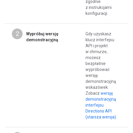
zgodnie
z instrukcjami
konfiguracji.
2
Wypróbuj wersję
Gdy uzyskasz
demonstracyjną
klucz interfejsu
API i projekt
w chmurze,
możesz
bezpłatnie
wypróbować
wersję
demonstracyjną
wskazówek.
Zobacz
wersję
demonstracyjną
interfejsu
Directions API
(starsza wersja)
.