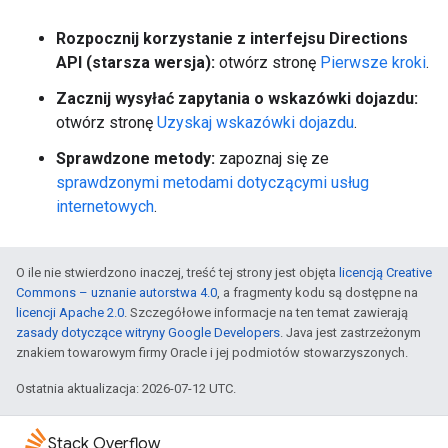
Rozpocznij korzystanie z interfejsu Directions
API (starsza wersja):
otwórz stronę
Pierwsze kroki
.
Zacznij wysyłać zapytania o wskazówki dojazdu:
otwórz stronę
Uzyskaj wskazówki dojazdu
.
Sprawdzone metody:
zapoznaj się ze
sprawdzonymi metodami dotyczącymi usług
internetowych
.
O ile nie stwierdzono inaczej, treść tej strony jest objęta
licencją Creative
Commons – uznanie autorstwa 4.0
, a fragmenty kodu są dostępne na
licencji Apache 2.0
. Szczegółowe informacje na ten temat zawierają
zasady dotyczące witryny Google Developers
. Java jest zastrzeżonym
znakiem towarowym firmy Oracle i jej podmiotów stowarzyszonych.
Ostatnia aktualizacja: 2026-07-12 UTC.
Stack Overflow