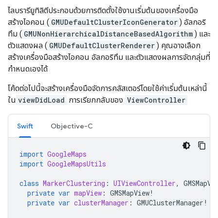
ไลบรารียูทิลิตีประกอบด้วยการติดตั้งใช้งานเริ่มต้นของเครื่องมือ
สร้างไอคอน (
GMUDefaultClusterIconGenerator
) อัลกอริ
ทึม (
GMUNonHierarchicalDistanceBasedAlgorithm
) และ
ตัวแสดงผล (
GMUDefaultClusterRenderer
) คุณอาจเลือก
สร้างเครื่องมือสร้างไอคอน อัลกอริทึม และตัวแสดงผลการจัดกลุ่มที่
กำหนดเองได้
โค้ดต่อไปนี้จะสร้างเครื่องมือจัดการคลัสเตอร์โดยใช้ค่าเริ่มต้นเหล่านี้
ใน
viewDidLoad
การเรียกกลับของ
ViewController
Swift
Objective-C
import
GoogleMaps
import
GoogleMapsUtils
class
MarkerClustering
:
UIViewController
,
GMSMapVi
private
var
mapView
:
GMSMapView
!
private
var
clusterManager
:
GMUClusterManager
!