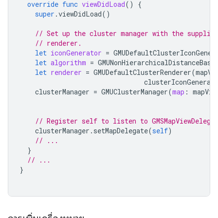
override
func
viewDidLoad
()
{
super
.
viewDidLoad
()
// Set up the cluster manager with the supplie
// renderer.
let
iconGenerator
=
GMUDefaultClusterIconGener
let
algorithm
=
GMUNonHierarchicalDistanceBase
let
renderer
=
GMUDefaultClusterRenderer
(
mapVi
clusterIconGenerat
clusterManager
=
GMUClusterManager
(
map
:
mapVie
// Register self to listen to GMSMapViewDelega
clusterManager
.
setMapDelegate
(
self
)
// ...
}
// ...
}