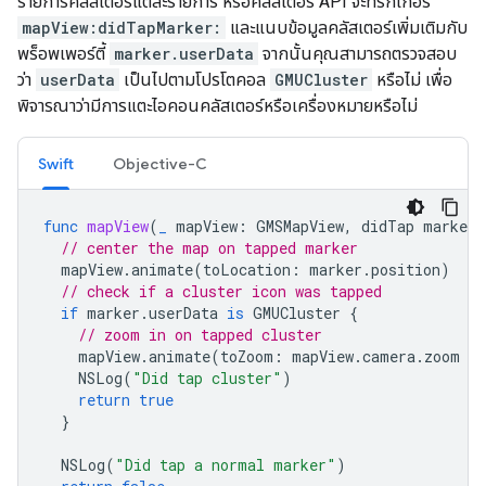
รายการคลัสเตอร์แต่ละรายการ หรือคลัสเตอร์ API จะทริกเกอร์
mapView:didTapMarker:
และแนบข้อมูลคลัสเตอร์เพิ่มเติมกับ
พร็อพเพอร์ตี้
marker.userData
จากนั้นคุณสามารถตรวจสอบ
ว่า
userData
เป็นไปตามโปรโตคอล
GMUCluster
หรือไม่ เพื่อ
พิจารณาว่ามีการแตะไอคอนคลัสเตอร์หรือเครื่องหมายหรือไม่
Swift
Objective-C
func
mapView
(
_
mapView
:
GMSMapView
,
didTap
marker
:
// center the map on tapped marker
mapView
.
animate
(
toLocation
:
marker
.
position
)
// check if a cluster icon was tapped
if
marker
.
userData
is
GMUCluster
{
// zoom in on tapped cluster
mapView
.
animate
(
toZoom
:
mapView
.
camera
.
zoom
+
NSLog
(
"Did tap cluster"
)
return
true
}
NSLog
(
"Did tap a normal marker"
)