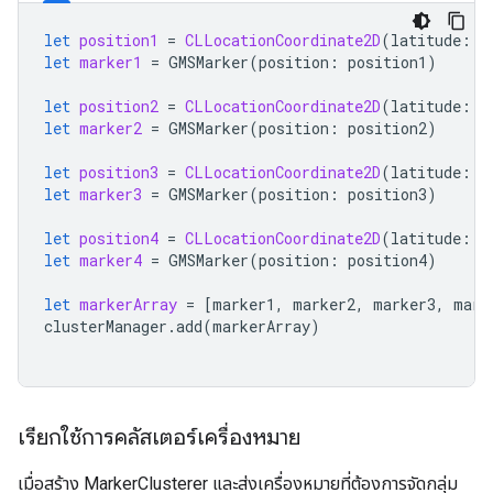
let
position1
=
CLLocationCoordinate2D
(
latitude
:
4
let
marker1
=
GMSMarker
(
position
:
position1
)
let
position2
=
CLLocationCoordinate2D
(
latitude
:
4
let
marker2
=
GMSMarker
(
position
:
position2
)
let
position3
=
CLLocationCoordinate2D
(
latitude
:
4
let
marker3
=
GMSMarker
(
position
:
position3
)
let
position4
=
CLLocationCoordinate2D
(
latitude
:
4
let
marker4
=
GMSMarker
(
position
:
position4
)
let
markerArray
=
[
marker1
,
marker2
,
marker3
,
mark
clusterManager
.
add
(
markerArray
)
เรียกใช้การคลัสเตอร์เครื่องหมาย
เมื่อสร้าง MarkerClusterer และส่งเครื่องหมายที่ต้องการจัดกลุ่ม