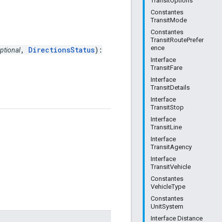
TransitOptions
Constantes
TransitMode
Constantes
TransitRoutePrefer
ence
,
DirectionsStatus
):
ptional
Interface
TransitFare
Interface
TransitDetails
Interface
TransitStop
Interface
TransitLine
Interface
TransitAgency
Interface
TransitVehicle
Constantes
VehicleType
Constantes
UnitSystem
Interface Distance