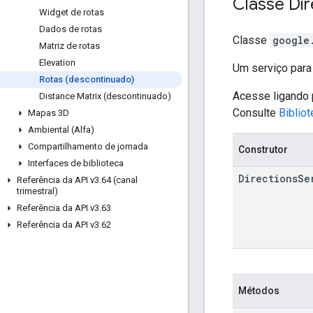
Classe
Dir
Widget de rotas
Dados de rotas
Classe
google
Matriz de rotas
Elevation
Um serviço para 
Rotas (descontinuado)
Acesse ligando
Distance Matrix (descontinuado)
Consulte
Biblio
Mapas 3D
Ambiental (Alfa)
Compartilhamento de jornada
Construtor
Interfaces de biblioteca
Directions
Se
Referência da API v3
.
64 (canal
trimestral)
Referência da API v3
.
63
Referência da API v3
.
62
Métodos