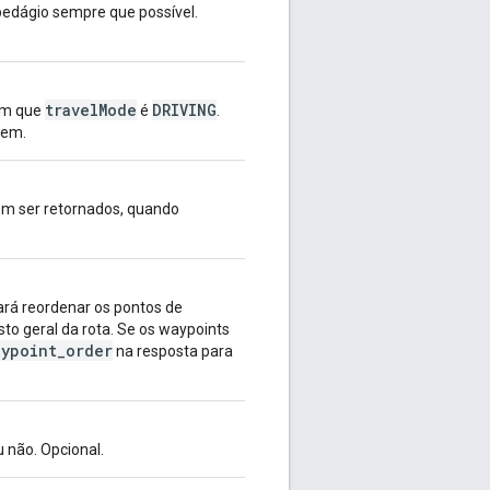
m pedágio sempre que possível.
travelMode
DRIVING
 em que
é
.
gem.
em ser retornados, quando
ará reordenar os pontos de
to geral da rota. Se os waypoints
aypoint_order
na resposta para
u não. Opcional.