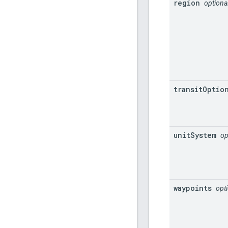
region
optiona
transit
Optio
unit
System
op
waypoints
opt