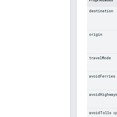
destination
origin
travel
Mode
avoid
Ferries
avoid
Highway
avoid
Tolls
op