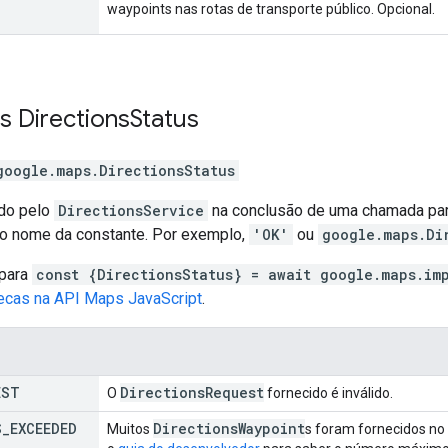
waypoints nas rotas de transporte público. Opcional.
es
Directions
Status
google.maps
.
DirectionsStatus
ado pelo
DirectionsService
na conclusão de uma chamada pa
 o nome da constante. Por exemplo,
'OK'
ou
google.maps.Di
 para
const {DirectionsStatus} = await google.maps.im
tecas na API Maps JavaScript
.
EST
Directions
Request
O
fornecido é inválido.
S
_
EXCEEDED
Directions
Waypoint
Muitos
s foram fornecidos no