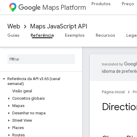
Produtos
Preço
Maps Platform
Web
Maps JavaScript API
Guias
Referência
Exemplos
Recursos
Lega
idioma de preferê
Referência da API v3
.
65 (canal
semanal)
Visão geral
Página inicial
Pr
Conceitos globais
Directi
Mapas
Desenhar no mapa
Street View
Places
Routes