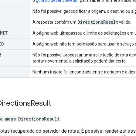
o
guia do desenvolvedor
para saber o número máximo 
Não foi possível geocodificar a origem, o destino ou a
Directions
Result
A resposta contém um
válido.
IMIT
A página web ultrapassou o limite de solicitações em 
ED
A página web não tem permissão para usar o serviço d
R
Não foi possível processar uma solicitação de rota dev
tentar novamente, a solicitação poderá dar certo.
Nenhum trajeto foi encontrado entre a origem e o dest
Directions
Result
e.maps
.
DirectionsResult
rotas recuperada do servidor de rotas. É possível renderizar e