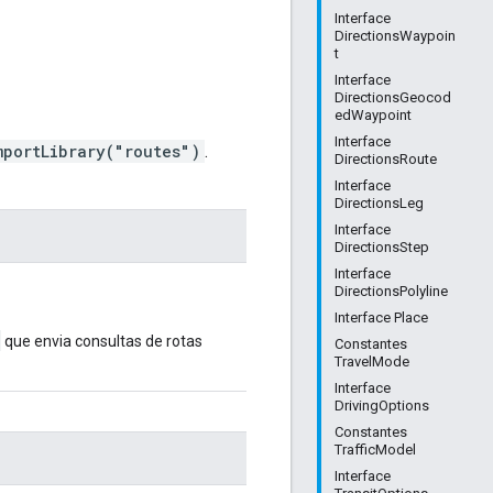
Interface
DirectionsWaypoin
t
Interface
DirectionsGeocod
edWaypoint
Interface
mportLibrary("routes")
.
DirectionsRoute
Interface
DirectionsLeg
Interface
DirectionsStep
Interface
DirectionsPolyline
Interface Place
e
que envia consultas de rotas
Constantes
TravelMode
Interface
DrivingOptions
Constantes
TrafficModel
Interface