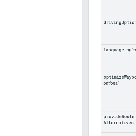
driving
Optio
language
optio
optimize
Wayp
optional
provide
Route
Alternatives