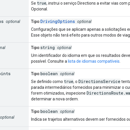
true
Se
, instrui o serviço Directions a evitar vias co
Opcional.
ns
DrivingOptions
optional
Tipo
:
optional
Configurações que se aplicam apenas a solicitações
Esse objeto não terá efeito para outros modos de via
string
nal
Tipo
:
optional
Um identificador do idioma em que os resultados dev
possível. Consulte a
lista de idiomas compatíveis
.
oints
boolean
Tipo
:
optional
true
DirectionsService
Se definido como
, o
tent
parada intermediários fornecidos para minimizar o cus
DirectionsRoute.w
forem otimizados, inspecione
determinar a nova ordem.
boolean
Tipo
:
optional
optional
Indica se trajetos alternativos devem ser fornecidos o