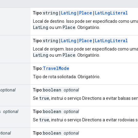
string|
LatLng
|
Place
|
LatLngLiteral
Tipo
:
Local de destino. Isso pode ser especificado como uma
LatLng
Place
ou um
. Obrigatório.
string|
LatLng
|
Place
|
LatLngLiteral
Tipo
:
Local de origem. Isso pode ser especificado como uma
LatLng
Place
ou um
. Obrigatório.
TravelMode
Tipo
:
Tipo de rota solicitada. Obrigatório.
boolean
optional
Tipo
:
optional
true
Se
, instrui o serviço Directions a evitar balsas s
s
boolean
optional
Tipo
:
optional
true
Se
, instrui o serviço Directions a evitar rodovias
boolean
tional
Tipo
:
optional