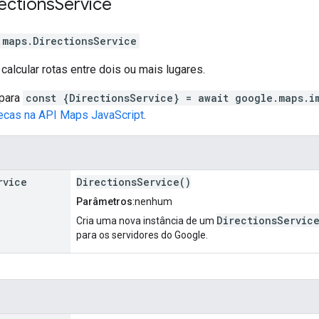
ections
Service
.maps
.
DirectionsService
calcular rotas entre dois ou mais lugares.
 para
const {DirectionsService} = await google.maps.i
tecas na API Maps JavaScript
.
rvice
DirectionsService()
Parâmetros
:nenhum
DirectionsServic
Cria uma nova instância de um
para os servidores do Google.