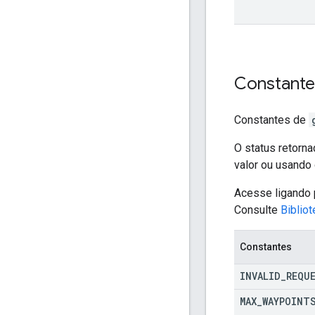
Constant
Constantes de
O status retorn
valor ou usando
Acesse ligando
Consulte
Biblio
Constantes
INVALID
_
REQU
MAX
_
WAYPOINT