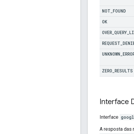
NOT
_
FOUND
OK
OVER
_
QUERY
_
L
REQUEST
_
DENI
UNKNOWN
_
ERRO
ZERO
_
RESULTS
Interface
Interface
googl
A resposta das 