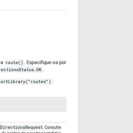
ra
route()
. Especifique-os por
rectionsStatus.OK
.
portLibrary("routes")
.
Directions
Request
. Consulte