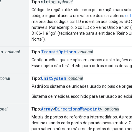
string
l
Tipo
:
optional
Código de região utilizado como polarização para soli
código regional aceita um valor de dois caracteres
ccT
maioria dos códigos ccTLD é idêntica aos códigos IS
notáveis. Por exemplo, o ccTLD do Reino Unido é "uk" (
3166-1 é "gb" (tecnicamente para a entidade "Reino U
Norte").
ns
TransitOptions
optional
Tipo
:
optional
Configurações que se aplicam apenas a solicitações
Esse objeto não terá efeito para outros modos de via
UnitSystem
tional
Tipo
:
optional
Padrão
:o sistema de unidades usado no país de orig
Sistema de medidas escolhido para ser usado ao exibir
Array
<
DirectionsWaypoint
>
ional
Tipo
:
optional
Matriz de pontos de referência intermediários. As rot
destino usando cada ponto de parada nessa matriz. C
para saber o número máximo de pontos de parada per