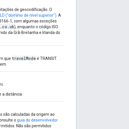
citações de geocodificação. O
LD ("domínio de nível superior")
. A
O 3166-1, com algumas exceções
.co.uk
), enquanto o código ISO
nido da Grã-Bretanha e Irlanda do
travelMode
 em que
é TRANSIT.
gem.
em.
 a distância.
as são calculadas da origem ao
onsulte o
guia do desenvolvedor
mitidos. Não são permitidos