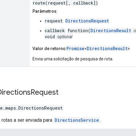
route(request[, callback])
Parâmetros
:
request
DirectionsRequest
:
callback
function(
DirectionsResult
:
o
void
optional
Promise
<
DirectionsResult
>
Valor de retorno
:
Envia uma solicitação de pesquisa de rota.
Directions
Request
e.maps
.
DirectionsRequest
 rotas a ser enviada para
DirectionsService
.