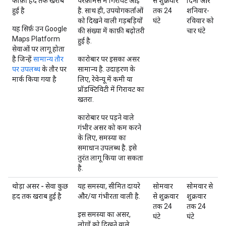
काफ़ी हद तक खराब
परफ़ॉर्मेंस में गिरावट आई
से शुक्रवार
दिनों और
हुई है
है. साथ ही, उपयोगकर्ताओं
तक 24
शनिवार-
को दिखने वाली गड़बड़ियों
घंटे
रविवार को
यह सिर्फ़ उन Google
की संख्या में काफ़ी बढ़ोतरी
चार घंटे
Maps Platform
हुई है.
सेवाओं पर लागू होता
है जिन्हें
सामान्य तौर
कारोबार पर इसका असर
पर उपलब्ध
के तौर पर
सामान्य है. उदाहरण के
मार्क किया गया है
लिए, रेवेन्यू में कमी या
प्रॉडक्टिविटी में गिरावट का
खतरा.
कारोबार पर पड़ने वाले
गंभीर असर को कम करने
के लिए, समस्या का
समाधान उपलब्ध है. इसे
तुरंत लागू किया जा सकता
है.
थोड़ा असर - सेवा कुछ
यह समस्या, सीमित दायरे
सोमवार
सोमवार से
हद तक खराब हुई है
और/या गंभीरता वाली है.
से शुक्रवार
शुक्रवार
तक 24
तक 24
इस समस्या का असर,
घंटे
घंटे
लोगों को दिखने वाले