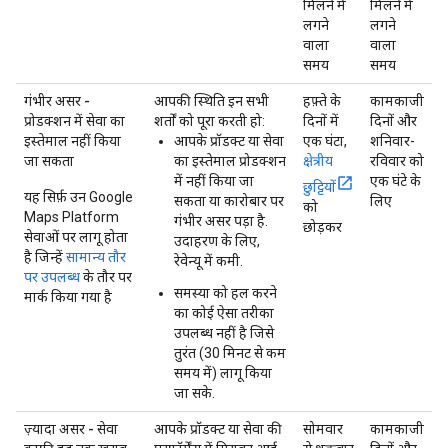
मिलने में
मिलने में
लगने
लगने
वाला
वाला
समय
समय
गंभीर असर -
आपकी स्थिति इन सभी
हफ़्ते के
कामकाजी
प्रोडक्शन में सेवा का
शर्तों को पूरा करती हो:
दिनों में
दिनों और
इस्तेमाल नहीं किया
आपके प्रॉडक्ट या सेवा
एक घंटा,
शनिवार-
जा सकता
का इस्तेमाल प्रोडक्शन
क्षेत्रीय
रविवार को
में नहीं किया जा
एक घंटे के
छुट्टियों
यह सिर्फ़ उन Google
सकता या कारोबार पर
लिए
को
Maps Platform
गंभीर असर पड़ा है.
छोड़कर
सेवाओं पर लागू होता
उदाहरण के लिए,
है जिन्हें
सामान्य तौर
रेवेन्यू में कमी.
पर उपलब्ध
के तौर पर
समस्या को हल करने
मार्क किया गया है
का कोई ऐसा तरीका
उपलब्ध नहीं है जिसे
तुरंत (30 मिनट से कम
समय में) लागू किया
जा सके.
ज़्यादा असर - सेवा
आपके प्रॉडक्ट या सेवा की
सोमवार
कामकाजी