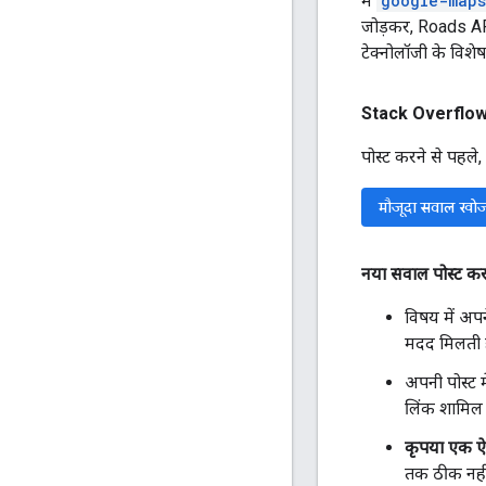
में
google-maps
जोड़कर,
Roads A
टेक्नोलॉजी के विशेषज
Stack Overflow प
पोस्ट करने से पहले,
मौजूदा सवाल खो
नया सवाल पोस्ट क
विषय में अपन
मदद मिलती है
अपनी पोस्ट म
लिंक शामिल क
कृपया एक ऐसा
तक ठीक नहीं