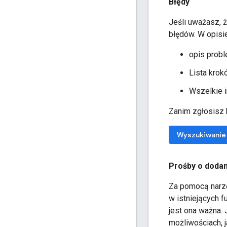
Błędy
Jeśli uważasz, 
błędów. W opisie
opis probl
Lista krok
Wszelkie i
Zanim zgłosisz b
Wyszukiwanie 
Prośby o dodan
Za pomocą narzę
w istniejących f
jest ona ważna.
możliwościach, ja