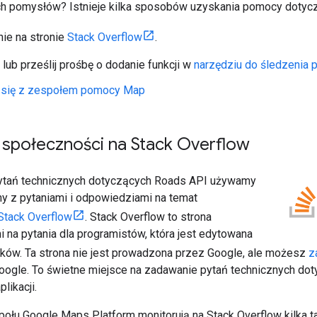
 pomysłów? Istnieje kilka sposobów uzyskania pomocy dotycząc
nie na stronie
Stack Overflow
.
 lub prześlij prośbę o dodanie funkcji w
narzędziu do śledzenia
j się z zespołem pomocy Map
społeczności na Stack Overflow
ytań technicznych dotyczących
Roads API
używamy
ny z pytaniami i odpowiedziami na temat
Stack Overflow
. Stack Overflow to strona
 na pytania dla programistów, która jest edytowana
ków. Ta strona nie jest prowadzona przez Google, ale możesz
z
ogle. To świetne miejsce na zadawanie pytań technicznych dot
likacji.
ołu Google Maps Platform monitorują na Stack Overflow kilka