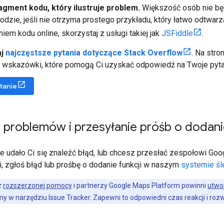
agment kodu, który ilustruje problem.
Większość osób nie b
dzie, jeśli nie otrzyma prostego przykładu, który łatwo odtwar
iem kodu online, skorzystaj z usługi takiej jak
JSFiddle
.
aj
najczęstsze pytania dotyczące Stack Overflow
. Na stro
i wskazówki, które pomogą Ci uzyskać odpowiedź na Twoje pyta
tanie
 problemów i przesyłanie próśb o dodanie
że udało Ci się znaleźć błąd, lub chcesz przesłać zespołowi Go
i, zgłoś błąd lub prośbę o dodanie funkcji w naszym
systemie ś
z
rozszerzonej pomocy
i partnerzy Google Maps Platform powinni
utwo
y w narzędziu Issue Tracker. Zapewni to odpowiedni czas reakcji i roz