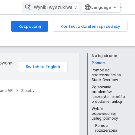
/
Rozpocznij
Kontakt z działem sprzedaży
Na tej stronie
erowany
Pomoc
Pomoc od
społeczności na
Stack Overflow
Zgłaszanie
ads API
Zasoby
problemów
i przesyłanie próśb
o dodanie funkcji
Wybór
odpowiedniej
usługi pomocy
Pomoc
rozszerzona