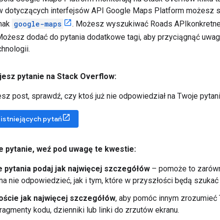
 dotyczących interfejsów API Google Maps Platform możesz sz
nak
google-maps
. Możesz wyszukiwać
Roads API
konkretne
Możesz dodać do pytania dodatkowe tagi, aby przyciągnąć uwa
hnologii.
jesz pytanie na Stack Overflow:
sz post, sprawdź, czy ktoś już nie odpowiedział na Twoje pytani
istniejących pytań
e pytanie
,
weź pod uwagę te kwestie:
 pytania podaj jak najwięcej szczegółów
– pomoże to zarówn
a nie odpowiedzieć, jak i tym, które w przyszłości będą szukać 
oście jak najwięcej szczegółów
, aby pomóc innym zrozumieć
ragmenty kodu, dzienniki lub linki do zrzutów ekranu.