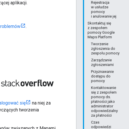
ej aplikacji.
Rejestracja
w usłudze
pomocy
i anulowanie jej
Skontaktuj się
 problemów
.
z zespołem
pomocy Google
Maps Platform
Tworzenie
zgłoszenia do
zespołu pomocy
Zarządzanie
zgłoszeniami
Przyznawanie
dostępu do
pomocy
Kontaktowanie
się z zespołem
pomocy ds.
płatności jako
alogować się
na niej za
administrator
yczących tworzenia
odpowiedzialny
za płatności
Czas
odpowiedzi
 tagów związanych z Mapami