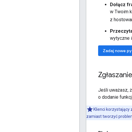
Dołącz fr
w Twoim ko
z hostowan
Przeczyt
wytyczne 
Zadaj nowe py
Zgłaszanie
Jeśli uważasz, 
o dodanie funkcj
Klienci korzystający 
zamiast tworzyć problem