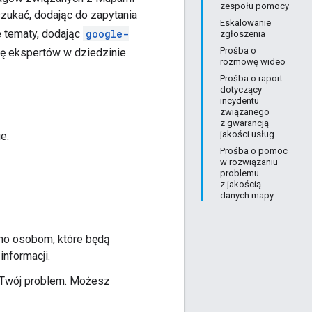
zespołu pomocy
ukać, dodając do zapytania
Eskalowanie
 tematy, dodając
google-
zgłoszenia
Prośba o
gę ekspertów w dziedzinie
rozmowę wideo
Prośba o raport
dotyczący
incydentu
związanego
z gwarancją
jakości usług
e.
Prośba o pomoc
w rozwiązaniu
problemu
z jakością
danych mapy
o osobom, które będą
informacji.
 Twój problem. Możesz