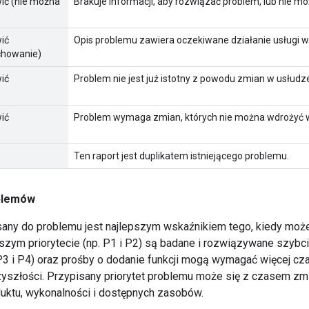
wić (nie można
Brakuje informacji, aby rozwiązać problem, lub nie m
wić
Opis problemu zawiera oczekiwane działanie usługi w
chowanie)
wić
Problem nie jest już istotny z powodu zmian w usłudz
wić
Problem wymaga zmian, których nie można wdrożyć w n
Ten raport jest duplikatem istniejącego problemu.
oblemów
isany do problemu jest najlepszym wskaźnikiem tego, kiedy moż
zym priorytecie (np. P1 i P2) są badane i rozwiązywane szybci
. P3 i P4) oraz prośby o dodanie funkcji mogą wymagać więcej cz
rzyszłości. Przypisany priorytet problemu może się z czasem zm
duktu, wykonalności i dostępnych zasobów.