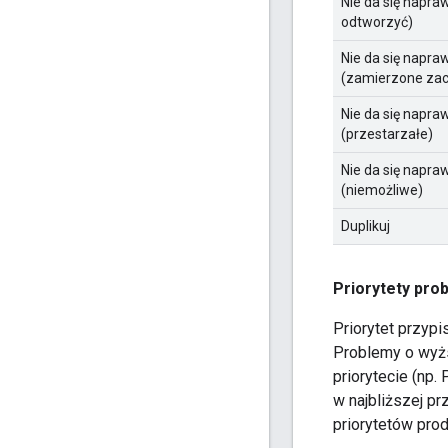
Nie da się napra
odtworzyć)
Nie da się napra
(zamierzone za
Nie da się napra
(przestarzałe)
Nie da się napra
(niemożliwe)
Duplikuj
Priorytety pr
Priorytet przyp
Problemy o wyżs
priorytecie (np
w najbliższej p
priorytetów pro