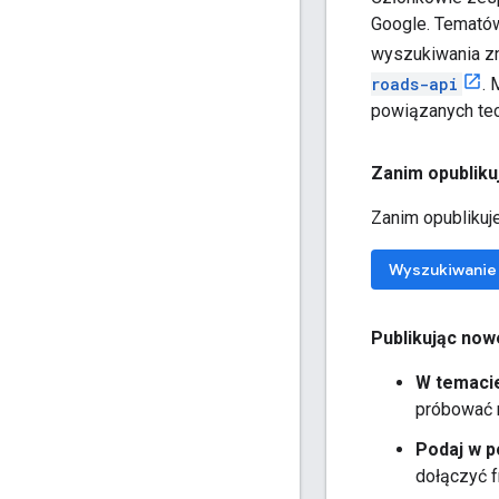
Google. Tematów
wyszukiwania z
roads-api
. 
powiązanych tec
Zanim opubliku
Zanim opublikuje
Wyszukiwanie 
Publikując now
W temacie
próbować n
Podaj w p
dołączyć f