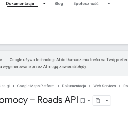
Dokumentacja
Blog
Społeczność
Google używa technologii AI do tłumaczenia treści na Twój pref
ia wygenerowane przez AI mogą zawierać błędy.
Usługi
Google Maps Platform
Dokumentacja
Web Services
Ro
omocy – Roads API
bookmark_border