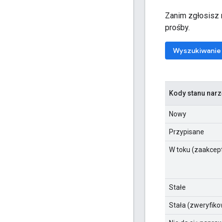
Zanim zgłosisz n
prośby.
Wyszukiwanie 
Kody stanu nar
Nowy
Przypisane
W toku (zaakce
Stałe
Stała (zweryfik