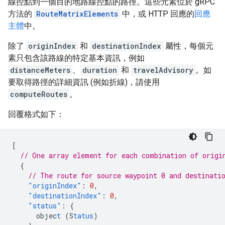
線控點到一個目的地路線控點的路徑。這些元素位於 gRPC
方法的
RouteMatrixElements
中，或 HTTP 回應的
回應
主體
中。
除了
originIndex
和
destinationIndex
屬性，每個元
素只包含該路線的特定基本資訊，例如
distanceMeters
、
duration
和
travelAdvisory
。如
要取得路徑的詳細資訊 (例如折線)，請使用
computeRoutes
。
回覆格式如下：
[
// One array element for each combination of origi
{
// The route for source waypoint 0 and destinati
"originIndex"
:
0
,
"destinationIndex"
:
0
,
"status"
:
{
objec
t
(S
tatus
)