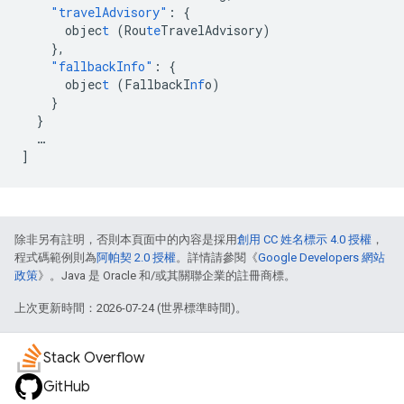
"travelAdvisory"
:
{
objec
t
(Rou
te
TravelAdvisory)
},
"fallbackInfo"
:
{
objec
t
(FallbackI
nf
o)
}
}
…
]
除非另有註明，否則本頁面中的內容是採用
創用 CC 姓名標示 4.0 授權
，
程式碼範例則為
阿帕契 2.0 授權
。詳情請參閱《
Google Developers 網站
政策
》。Java 是 Oracle 和/或其關聯企業的註冊商標。
上次更新時間：2026-07-24 (世界標準時間)。
Stack Overflow
GitHub