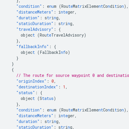
},
"condition"
:
e
nu
m
(Rou
te
Ma
tr
ixEleme
nt
Co
n
di
t
io
n
)
,
"distanceMeters"
:
i
nte
ger
,
"duration"
:
s
tr
i
n
g
,
"staticDuration"
:
s
tr
i
n
g
,
"travelAdvisory"
:
{
objec
t
(Rou
te
TravelAdvisory)
},
"fallbackInfo"
:
{
objec
t
(FallbackI
nf
o)
}
}
{
// The route for source waypoint 0 and destinati
"originIndex"
:
0
,
"destinationIndex"
:
1
,
"status"
:
{
objec
t
(S
tatus
)
},
"condition"
:
e
nu
m
(Rou
te
Ma
tr
ixEleme
nt
Co
n
di
t
io
n
)
,
"distanceMeters"
:
i
nte
ger
,
"duration"
:
s
tr
i
n
g
,
"staticDuration"
:
s
tr
i
n
g
,