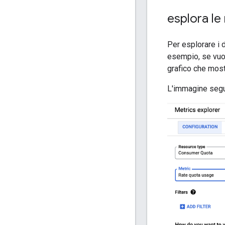
esplora le
Per esplorare i d
esempio, se vuoi 
grafico che mostr
L'immagine segue