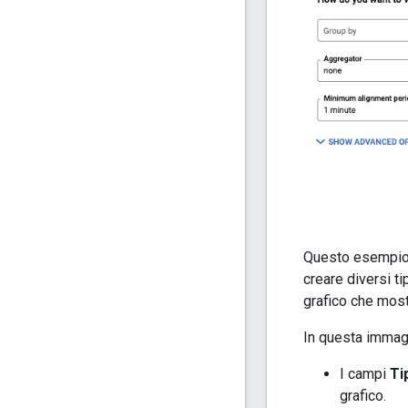
Questo esempio m
creare diversi ti
grafico che most
In questa immag
I campi
Ti
grafico.