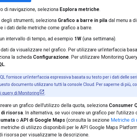
ro di navigazione, seleziona
Esplora metriche
.
a degli strumenti, seleziona
Grafico a barre in pila
dal menu a di
e i dati delle metriche come grafico a barre.
un intervallo di tempo, ad esempio
1W
(una settimana).
 dati da visualizzare nel grafico. Per utilizzare un'interfaccia ba
eziona la scheda
Configurazione
. Per utilizzare Monitoring Que
QL
.
QL fornisce un'interfaccia espressiva basata su testo per i dati delle ser
esto documento utilizzano tutti la console Cloud. Per saperne di più, co
i query di Monitoring
.
reare un grafico dell'utilizzo della quota, seleziona
Consumer Q
 di risorsa
. In alternativa, se vuoi creare un grafico per l'utilizz
sumata
o
API di Google Maps
(consulta la sezione
Metriche di 
 metriche di utilizzo disponibili per le API Google Maps Platfor
di risorsa per visualizzarne la descrizione.