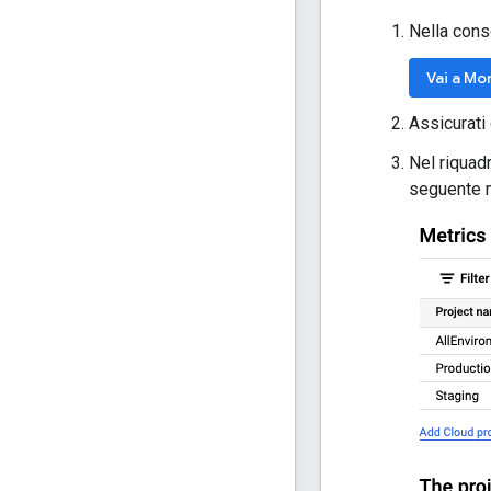
Nella cons
Vai a Mo
Assicurati 
Nel riquadr
seguente m