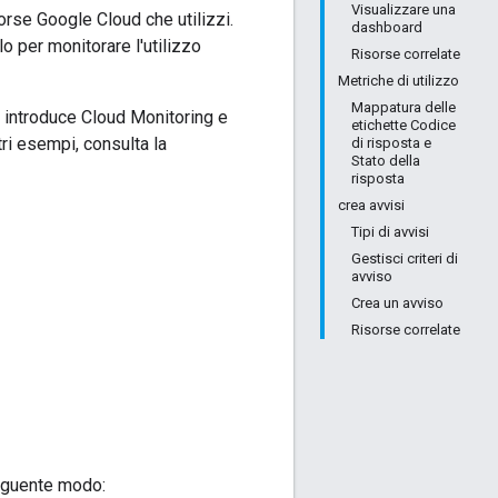
Visualizzare una
sorse Google Cloud che utilizzi.
dashboard
 per monitorare l'utilizzo
Risorse correlate
Metriche di utilizzo
Mappatura delle
 introduce Cloud Monitoring e
etichette Codice
tri esempi, consulta la
di risposta e
Stato della
risposta
crea avvisi
Tipi di avvisi
Gestisci criteri di
avviso
Crea un avviso
Risorse correlate
 seguente modo: