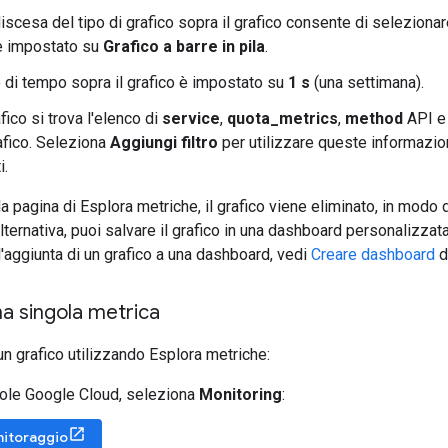
iscesa del tipo di grafico sopra il grafico consente di selezionare
è impostato su
Grafico a barre in pila
.
lo di tempo sopra il grafico è impostato su
1 s
(una settimana).
afico si trova l'elenco di
service
,
quota_metrics
,
method
API 
rafico. Seleziona
Aggiungi filtro
per utilizzare queste informazion
i.
a pagina di Esplora metriche, il grafico viene eliminato, in modo 
alternativa, puoi salvare il grafico in una dashboard personalizzata
l'aggiunta di un grafico a una dashboard, vedi
Creare dashboard
d
na singola metrica
un grafico utilizzando Esplora metriche:
ole Google Cloud, seleziona
Monitoring
:
nitoraggio