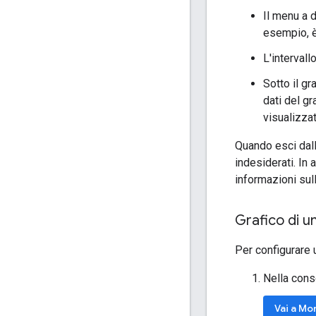
Il menu a d
esempio, 
L'interval
Sotto il gr
dati del g
visualizzat
Quando esci dall
indesiderati. In 
informazioni sul
Grafico di u
Per configurare 
Nella cons
Vai a Mo