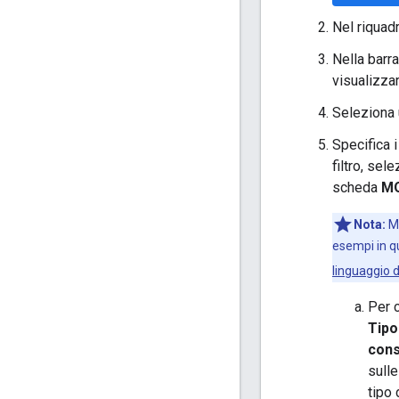
Nel riquad
Nella barr
visualizzar
Seleziona 
Specifica i
filtro, sel
scheda
M
Nota:
M
esempi in qu
linguaggio d
Per c
Tipo
con
sulle
tipo 