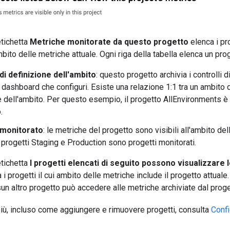
etichetta
Metriche monitorate da questo progetto
elenca i pr
mbito delle metriche attuale. Ogni riga della tabella elenca un prog
i definizione dell'ambito
: questo progetto archivia i controlli di 
e dashboard che configuri. Esiste una relazione 1:1 tra un ambito 
e dell'ambito. Per questo esempio, il progetto AllEnvironments è i
.
 monitorato
: le metriche del progetto sono visibili all'ambito de
 progetti Staging e Production sono progetti monitorati.
etichetta
I progetti elencati di seguito possono visualizzare 
 i progetti il cui ambito delle metriche include il progetto attua
n altro progetto può accedere alle metriche archiviate dal prog
iù, incluso come aggiungere e rimuovere progetti, consulta
Confi