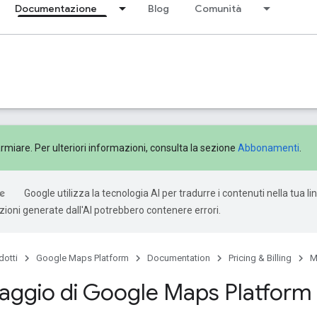
Documentazione
Blog
Comunità
rmiare. Per ulteriori informazioni, consulta la sezione
Abbonamenti
.
Google utilizza la tecnologia AI per tradurre i contenuti nella tua l
uzioni generate dall'AI potrebbero contenere errori.
dotti
Google Maps Platform
Documentation
Pricing & Billing
M
aggio di Google Maps Platform
bo