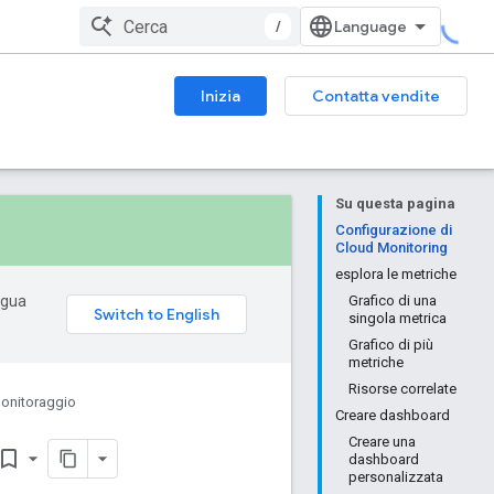
/
Inizia
Contatta vendite
Su questa pagina
Configurazione di
Cloud Monitoring
esplora le metriche
ingua
Grafico di una
singola metrica
Grafico di più
metriche
Risorse correlate
onitoraggio
Creare dashboard
Creare una
okmark_border
dashboard
personalizzata