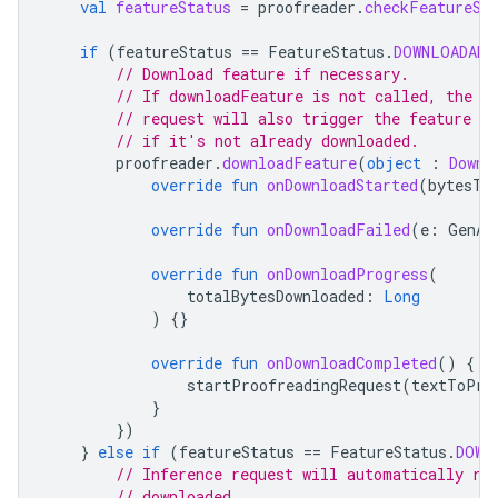
val
featureStatus
=
proofreader
.
checkFeatureSt
if
(
featureStatus
==
FeatureStatus
.
DOWNLOADABL
// Download feature if necessary.
// If downloadFeature is not called, the f
// request will also trigger the feature to
// if it's not already downloaded.
proofreader
.
downloadFeature
(
object
:
Downl
override
fun
onDownloadStarted
(
bytesTo
override
fun
onDownloadFailed
(
e
:
GenAi
override
fun
onDownloadProgress
(
totalBytesDownloaded
:
Long
)
{}
override
fun
onDownloadCompleted
()
{
startProofreadingRequest
(
textToPro
}
})
}
else
if
(
featureStatus
==
FeatureStatus
.
DOWN
// Inference request will automatically ru
// downloaded.