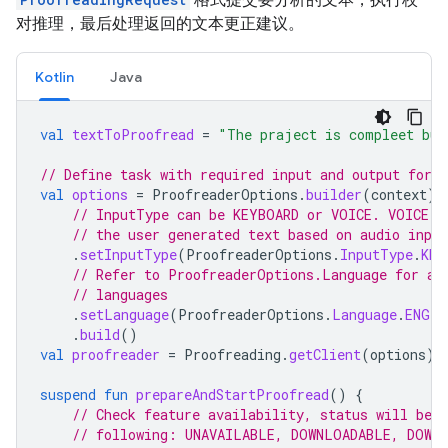
对推理，最后处理返回的文本更正建议。
Kotlin
Java
val
textToProofread
=
"The praject is compleet but
// Define task with required input and output form
val
options
=
ProofreaderOptions
.
builder
(
context
)
// InputType can be KEYBOARD or VOICE. VOICE i
// the user generated text based on audio input
.
setInputType
(
ProofreaderOptions
.
InputType
.
KEY
// Refer to ProofreaderOptions.Language for av
// languages
.
setLanguage
(
ProofreaderOptions
.
Language
.
ENGLI
.
build
()
val
proofreader
=
Proofreading
.
getClient
(
options
)
suspend
fun
prepareAndStartProofread
()
{
// Check feature availability, status will be o
// following: UNAVAILABLE, DOWNLOADABLE, DOWN