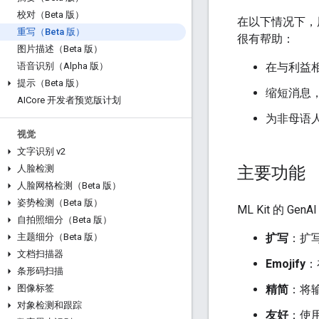
校对（Beta 版）
在以下情况下，
重写（Beta 版）
很有帮助：
图片描述（Beta 版）
在与利益
语音识别（Alpha 版）
提示（Beta 版）
缩短消息
AICore 开发者预览版计划
为非母语
视觉
文字识别 v2
主要功能
人脸检测
人脸网格检测（Beta 版）
姿势检测（Beta 版）
ML Kit 的 G
自拍照细分（Beta 版）
扩写
：扩
主题细分（Beta 版）
文档扫描器
Emojify
：
条形码扫描
精简
：将
图像标签
对象检测和跟踪
友好
：使