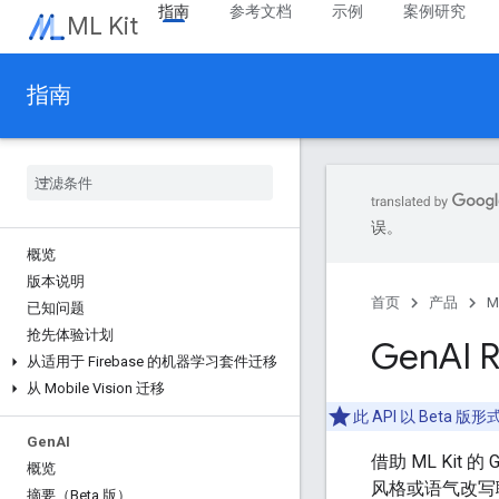
指南
参考文档
示例
案例研究
ML Kit
指南
误。
概览
版本说明
首页
产品
M
已知问题
抢先体验计划
Gen
AI 
从适用于 Firebase 的机器学习套件迁移
从 Mobile Vision 迁移
此 API 以 Bet
Gen
AI
借助 ML Kit 
概览
风格或语气改写
摘要（Beta 版）