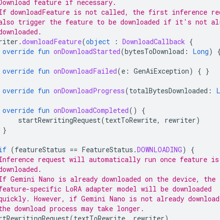
Download feature if necessary.
If downloadFeature is not called, the first inference re
also trigger the feature to be downloaded if it's not al
downloaded.
riter
.
downloadFeature
(
object
:
DownloadCallback
{
override
fun
onDownloadStarted
(
bytesToDownload
:
Long
)
override
fun
onDownloadFailed
(
e
:
GenAiException
)
{
}
override
fun
onDownloadProgress
(
totalBytesDownloaded
:
override
fun
onDownloadCompleted
()
{
startRewritingRequest
(
textToRewrite
,
rewriter
)
}
if
(
featureStatus
==
FeatureStatus
.
DOWNLOADING
)
{
Inference request will automatically run once feature is
downloaded.
If Gemini Nano is already downloaded on the device, the
feature-specific LoRA adapter model will be downloaded
quickly. However, if Gemini Nano is not already download
the download process may take longer.
rtRewritingRequest
(
textToRewrite
,
rewriter
)