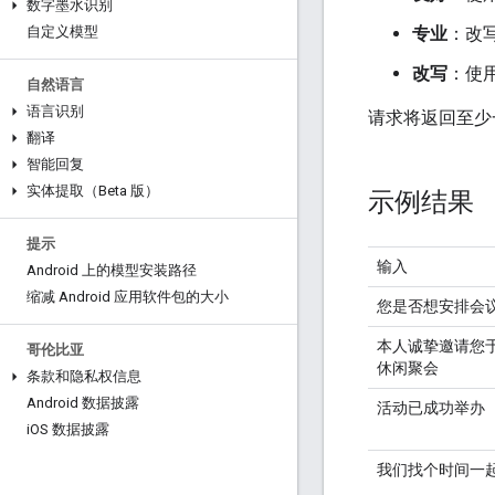
数字墨水识别
专业
：改
自定义模型
改写
：使
自然语言
语言识别
请求将返回至少
翻译
智能回复
实体提取（Beta 版）
示例结果
提示
输入
Android 上的模型安装路径
缩减 Android 应用软件包的大小
您是否想安排会
本人诚挚邀请您
哥伦比亚
休闲聚会
条款和隐私权信息
Android 数据披露
活动已成功举办
i
OS 数据披露
我们找个时间一