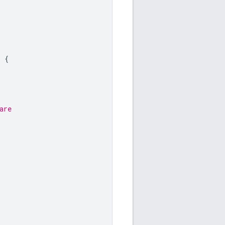
)
{
are