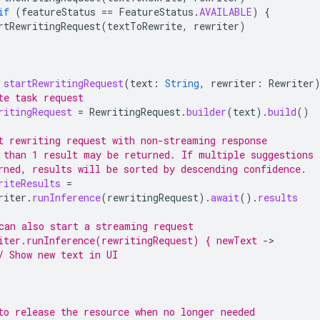
if
(
featureStatus
==
FeatureStatus
.
AVAILABLE
)
{
rtRewritingRequest
(
textToRewrite
,
rewriter
)
startRewritingRequest
(
text
:
String
,
rewriter
:
Rewriter
te task request
ritingRequest
=
RewritingRequest
.
builder
(
text
).
build
()
t rewriting request with non-streaming response
 than 1 result may be returned. If multiple suggestions 
rned, results will be sorted by descending confidence.
riteResults
=
riter
.
runInference
(
rewritingRequest
).
await
().
results
can also start a streaming request
iter.runInference(rewritingRequest) { newText -
/ Show new text in UI
to release the resource when no longer needed