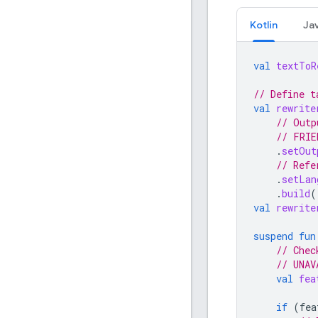
Kotlin
Ja
val
textToR
// Define t
val
rewrite
// Outp
// FRIE
.
setOut
// Refe
.
setLan
.
build
(
val
rewrite
suspend
fun
// Chec
// UNAV
val
fea
if
(
fea