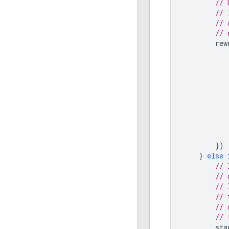
// 
// 
// 
// 
rew
})
}
else
// 
// 
// 
// 
// 
// 
sta