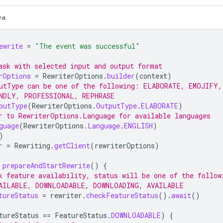
va
ewrite
=
"The event was successful"
ask with selected input and output format
rOptions
=
RewriterOptions
.
builder
(
context
)
utType can be one of the following: ELABORATE, EMOJIFY,
NDLY, PROFESSIONAL, REPHRASE
putType
(
RewriterOptions
.
OutputType
.
ELABORATE
)
r to RewriterOptions.Language for available languages
guage
(
RewriterOptions
.
Language
.
ENGLISH
)
)
r
=
Rewriting
.
getClient
(
rewriterOptions
)
prepareAndStartRewrite
()
{
k feature availability, status will be one of the follow
AILABLE, DOWNLOADABLE, DOWNLOADING, AVAILABLE
tureStatus
=
rewriter
.
checkFeatureStatus
().
await
()
tureStatus
==
FeatureStatus
.
DOWNLOADABLE
)
{