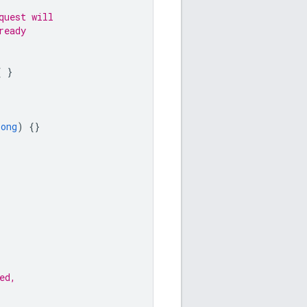
quest will
ready
{
}
Long
)
{}
ed,