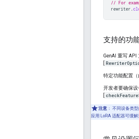
// For exam
rewriter
.
cl
支持的功
GenAI 重写
[
RewriterOpti
特定功能配置
开发者要确保设
[
checkFeature
注意
：
不同设备类型的
应用 LoRA 适配器可缓