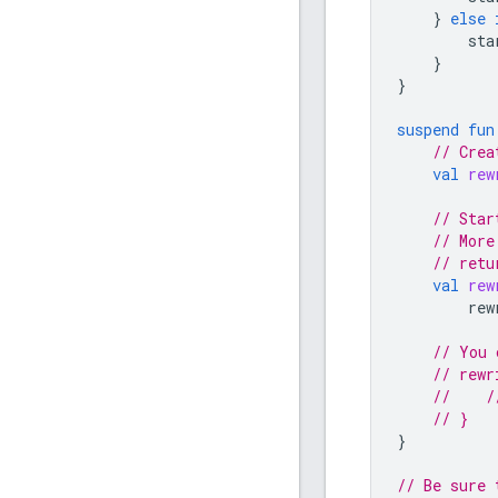
}
else
sta
}
}
suspend
fun
// Crea
val
rew
// Star
// More
// retu
val
rew
rew
// You 
// rewr
//    /
// }
}
// Be sure 