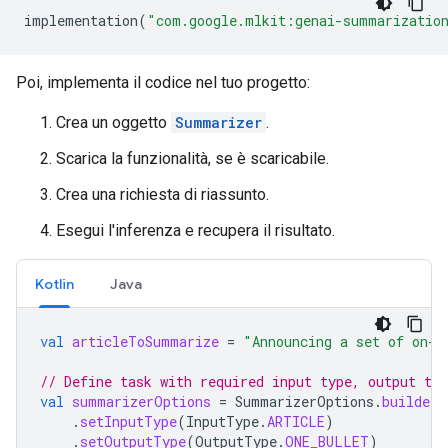
implementation
(
"com.google.mlkit:genai-summarizatio
Poi, implementa il codice nel tuo progetto:
Crea un oggetto
Summarizer
.
Scarica la funzionalità, se è scaricabile.
Crea una richiesta di riassunto.
Esegui l'inferenza e recupera il risultato.
Kotlin
Java
val
articleToSummarize
=
"Announcing a set of on-d
// Define task with required input type, output typ
val
summarizerOptions
=
SummarizerOptions
.
builder
(
.
setInputType
(
InputType
.
ARTICLE
)
.
setOutputType
(
OutputType
.
ONE_BULLET
)