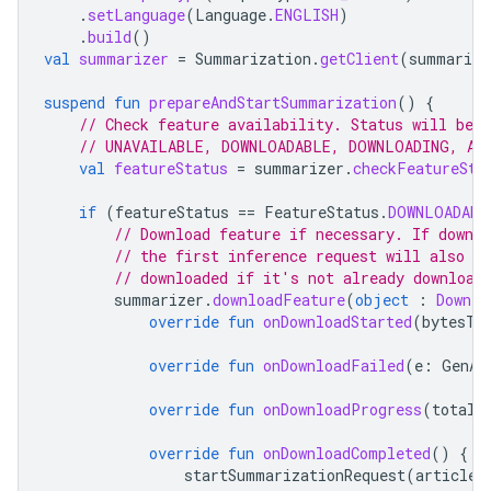
.
setLanguage
(
Language
.
ENGLISH
)
.
build
()
val
summarizer
=
Summarization
.
getClient
(
summarize
suspend
fun
prepareAndStartSummarization
()
{
// Check feature availability. Status will be 
// UNAVAILABLE, DOWNLOADABLE, DOWNLOADING, AV
val
featureStatus
=
summarizer
.
checkFeatureSta
if
(
featureStatus
==
FeatureStatus
.
DOWNLOADABL
// Download feature if necessary. If downl
// the first inference request will also tr
// downloaded if it's not already download
summarizer
.
downloadFeature
(
object
:
Downlo
override
fun
onDownloadStarted
(
bytesTo
override
fun
onDownloadFailed
(
e
:
GenAi
override
fun
onDownloadProgress
(
totalB
override
fun
onDownloadCompleted
()
{
startSummarizationRequest
(
articleT