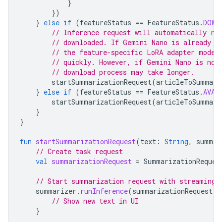
}
})
}
else
if
(
featureStatus
==
FeatureStatus
.
DOWN
// Inference request will automatically ru
// downloaded. If Gemini Nano is already d
// the feature-specific LoRA adapter model
// quickly. However, if Gemini Nano is not
// download process may take longer.
startSummarizationRequest
(
articleToSummari
}
else
if
(
featureStatus
==
FeatureStatus
.
AVAI
startSummarizationRequest
(
articleToSummari
}
}
fun
startSummarizationRequest
(
text
:
String
,
summar
// Create task request
val
summarizationRequest
=
SummarizationReques
// Start summarization request with streaming 
summarizer
.
runInference
(
summarizationRequest
)
// Show new text in UI
}