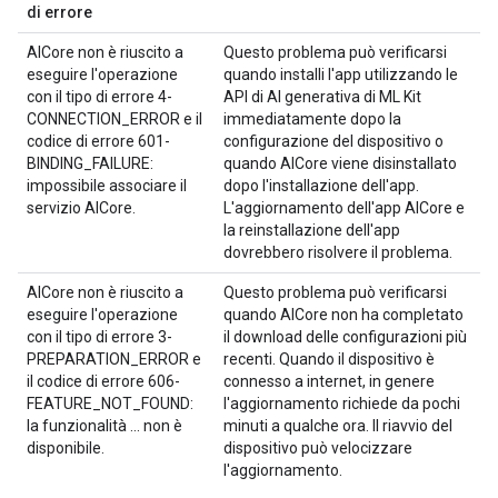
di errore
AICore non è riuscito a
Questo problema può verificarsi
eseguire l'operazione
quando installi l'app utilizzando le
con il tipo di errore 4-
API di AI generativa di ML Kit
CONNECTION_ERROR e il
immediatamente dopo la
codice di errore 601-
configurazione del dispositivo o
BINDING_FAILURE:
quando AICore viene disinstallato
impossibile associare il
dopo l'installazione dell'app.
servizio AICore.
L'aggiornamento dell'app AICore e
la reinstallazione dell'app
dovrebbero risolvere il problema.
AICore non è riuscito a
Questo problema può verificarsi
eseguire l'operazione
quando AICore non ha completato
con il tipo di errore 3-
il download delle configurazioni più
PREPARATION_ERROR e
recenti. Quando il dispositivo è
il codice di errore 606-
connesso a internet, in genere
FEATURE_NOT_FOUND:
l'aggiornamento richiede da pochi
la funzionalità ... non è
minuti a qualche ora. Il riavvio del
disponibile.
dispositivo può velocizzare
l'aggiornamento.