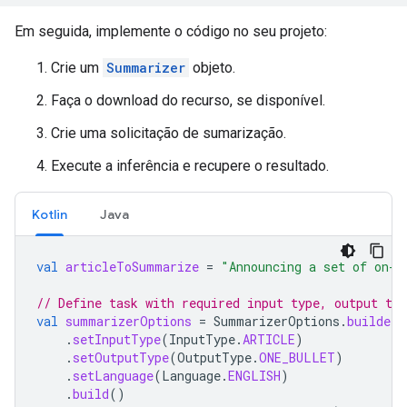
Em seguida, implemente o código no seu projeto:
Crie um
Summarizer
objeto.
Faça o download do recurso, se disponível.
Crie uma solicitação de sumarização.
Execute a inferência e recupere o resultado.
Kotlin
Java
val
articleToSummarize
=
"Announcing a set of on-d
// Define task with required input type, output typ
val
summarizerOptions
=
SummarizerOptions
.
builder
(
.
setInputType
(
InputType
.
ARTICLE
)
.
setOutputType
(
OutputType
.
ONE_BULLET
)
.
setLanguage
(
Language
.
ENGLISH
)
.
build
()