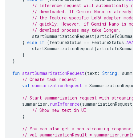
// Inference request will automatically ru
// downloaded. If Gemini Nano is already d
// the feature-specific LoRA adapter model
// quickly. However, if Gemini Nano is not
// download process may take longer.
startSummarizationRequest
(
articleToSummari
}
else
if
(
featureStatus
==
FeatureStatus
.
AVAI
startSummarizationRequest
(
articleToSummari
}
}
fun
startSummarizationRequest
(
text
:
String
,
summar
// Create task request
val
summarizationRequest
=
SummarizationReques
// Start summarization request with streaming 
summarizer
.
runInference
(
summarizationRequest
)
// Show new text in UI
}
// You can also get a non-streaming response f
// val summarizationResult = summarizer.runInf