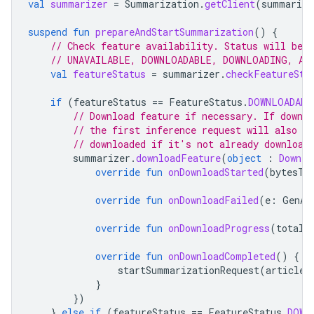
val
summarizer
=
Summarization
.
getClient
(
summarize
suspend
fun
prepareAndStartSummarization
()
{
// Check feature availability. Status will be 
// UNAVAILABLE, DOWNLOADABLE, DOWNLOADING, AV
val
featureStatus
=
summarizer
.
checkFeatureSta
if
(
featureStatus
==
FeatureStatus
.
DOWNLOADABL
// Download feature if necessary. If downl
// the first inference request will also tr
// downloaded if it's not already download
summarizer
.
downloadFeature
(
object
:
Downlo
override
fun
onDownloadStarted
(
bytesTo
override
fun
onDownloadFailed
(
e
:
GenAi
override
fun
onDownloadProgress
(
totalB
override
fun
onDownloadCompleted
()
{
startSummarizationRequest
(
articleT
}
})
}
else
if
(
featureStatus
==
FeatureStatus
.
DOWN