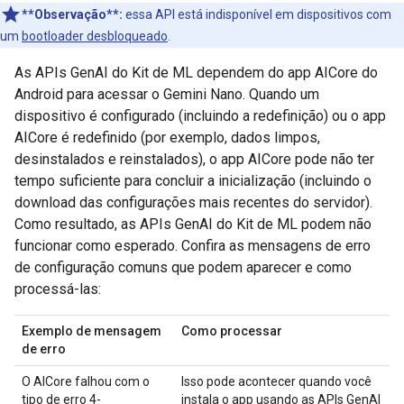
**Observação**:
essa API está indisponível em dispositivos com
um
bootloader desbloqueado
.
As APIs GenAI do Kit de ML dependem do app AICore do
Android para acessar o Gemini Nano. Quando um
dispositivo é configurado (incluindo a redefinição) ou o app
AICore é redefinido (por exemplo, dados limpos,
desinstalados e reinstalados), o app AICore pode não ter
tempo suficiente para concluir a inicialização (incluindo o
download das configurações mais recentes do servidor).
Como resultado, as APIs GenAI do Kit de ML podem não
funcionar como esperado. Confira as mensagens de erro
de configuração comuns que podem aparecer e como
processá-las:
Exemplo de mensagem
Como processar
de erro
O AICore falhou com o
Isso pode acontecer quando você
tipo de erro 4-
instala o app usando as APIs GenAI