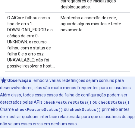
carregadores de inicialização
desbloqueados.
O AICore falhou com o
Mantenha a conexão de rede,
tipo de erro 1-
aguarde alguns minutos e tente
DOWNLOAD_ERROR e o
novamente.
código de erro 0-
UNKNOWN: o recurso ...
falhou com o status de
falha 0 e o erro esz:
UNAVAILABLE: não foi
possível resolver o host ...
Observação:
embora várias redefinições sejam comuns para
desenvolvedores, elas são muito menos frequentes para os usuários.
Além disso, todos esses casos de falha de configuração podem ser
detectados pelas APIs
checkFeatureStatus()
ou
checkStatus()
.
Chame
checkFeatureStatus()
ou
checkStatus()
primeiro antes
de mostrar qualquer interface relacionada para que os usuários do app
não vejam esses erros em nenhum caso.