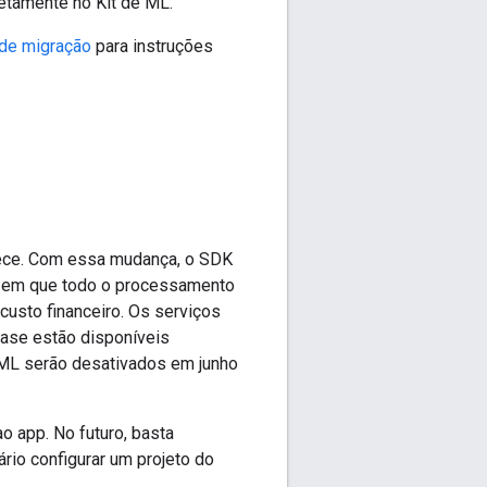
etamente no Kit de ML.
 de migração
para instruções
rece. Com essa mudança, o SDK
o, em que todo o processamento
usto financeiro. Os serviços
base estão disponíveis
 ML serão desativados em junho
ao app. No futuro, basta
rio configurar um projeto do