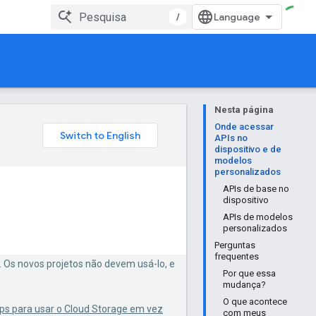
/
Nesta página
Onde acessar
APIs no
dispositivo e de
modelos
personalizados
APIs de base no
dispositivo
APIs de modelos
personalizados
Perguntas
frequentes
. Os novos projetos não devem usá-lo, e
Por que essa
mudança?
O que acontece
ps para usar o Cloud Storage em vez
com meus