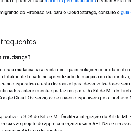
 agora é possível usar
modelos personalizados
nessas APIs dir
 migrando do Firebase ML para o Cloud Storage, consulte o
guia
 frequentes
a mudança?
 essa mudança para esclarecer quais soluções o produto ofe
tá totalmente focado no aprendizado de máquina no dispositiv
ce no dispositivo e está disponível para desenvolvedores sem c
tinuados anteriormente que faziam parte do Kit de ML do Fire
Google Cloud. Os serviços de nuvem disponíveis pelo Firebase
positivo, o SDK do Kit de ML facilita a integração do Kit de ML 
ências ao projeto do app e começar a usar a API. Não é necessá
 para usar APIs no dispositivo.