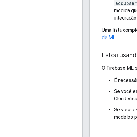
addObser
medida que
integraçã
Uma lista compl
de ML
.
Estou usando
O Firebase ML s
É necessár
Se você e
Cloud Visi
Se você e
modelos pe