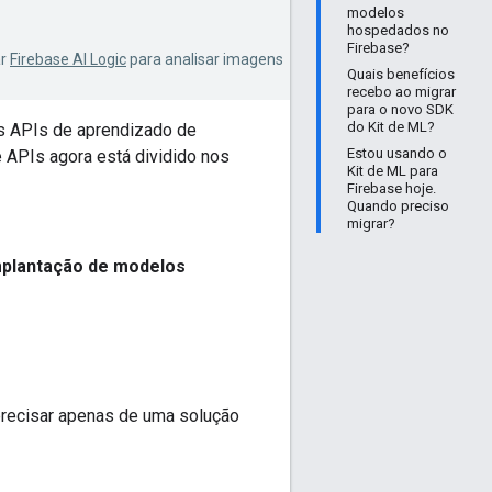
modelos
hospedados no
Firebase?
ar
Firebase AI Logic
para analisar imagens
Quais benefícios
recebo ao migrar
para o novo SDK
do Kit de ML?
as APIs de aprendizado de
Estou usando o
 APIs agora está dividido nos
Kit de ML para
Firebase hoje.
Quando preciso
migrar?
mplantação de modelos
precisar apenas de uma solução