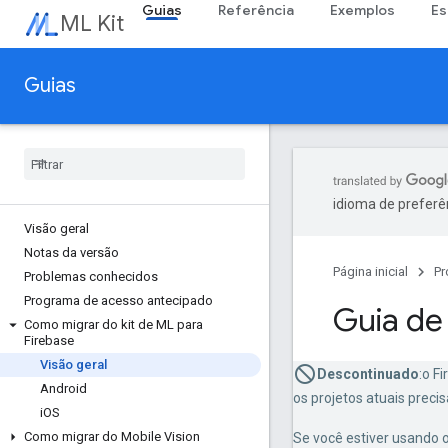
Guias
Referência
Exemplos
Es
ML Kit
Guias
idioma de preferê
Visão geral
Notas da versão
Página inicial
Pr
Problemas conhecidos
Programa de acesso antecipado
Guia de
Como migrar do kit de ML para
Firebase
Visão geral
Descontinuado
:o F
Android
os projetos atuais prec
i
OS
Como migrar do Mobile Vision
Se você estiver usando 