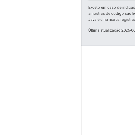
Exceto em caso de indicaç
amostras de código são l
Java é uma marca registrad
Última atualização 2026-0
Envolver
Google Developer Program
Google Developer Groups
Google Developer Experts
Accelerators
Google Cloud & NVIDIA