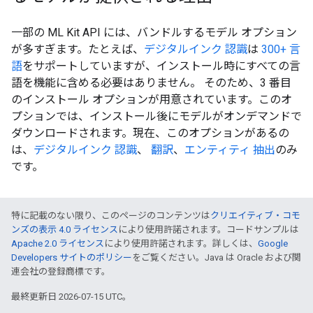
一部の ML Kit API には、バンドルするモデル オプション
が多すぎます。たとえば、
デジタルインク 認識
は
300+ 言
語
をサポートしていますが、インストール時にすべての言
語を機能に含める必要はありません。 そのため、3 番目
のインストール オプションが用意されています。このオ
プションでは、インストール後にモデルがオンデマンドで
ダウンロードされます。現在、このオプションがあるの
は、
デジタルインク 認識
、
翻訳
、
エンティティ 抽出
のみ
です。
特に記載のない限り、このページのコンテンツは
クリエイティブ・コモ
ンズの表示 4.0 ライセンス
により使用許諾されます。コードサンプルは
Apache 2.0 ライセンス
により使用許諾されます。詳しくは、
Google
Developers サイトのポリシー
をご覧ください。Java は Oracle および関
連会社の登録商標です。
最終更新日 2026-07-15 UTC。