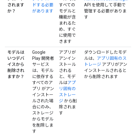
されます
ドする必要
すべての
API を使用して手動で
か？
があります
モデルと
管理する必要がありま
機能が含
す
まれるた
め、すぐ
に使用で
きます
モデルは
Google
アプリが
ダウンロードしたモデ
いつデバ
Play 開発者
アンイン
ルは、
アプリ固有のス
イスから
サービス
ストール
トレージ
アプリがアン
削除され
は、モデル
される
インストールされると
ますか？
に依存する
と、モデ
から削除されます
すべてのア
ルは
アプ
プリ がアン
リ固有の
インストー
ストレー
ルされた場
ジ
から削
合にのみ、
除されま
ストレージ
す
からモデル
を削除しま
す