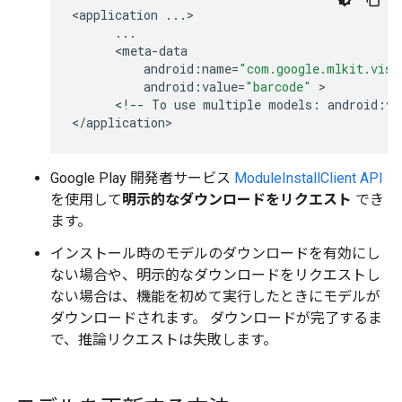
<
application
...
>

...
      <
meta
-
data
android
:
name
=
"com.google.mlkit.visi
android
:
value
=
"barcode"
 >

      <
!
--
To
use
multiple
models
:
android
:
va
<
/
application
Google Play 開発者サービス
ModuleInstallClient API
を使用して
明示的なダウンロードをリクエスト
でき
ます。
インストール時のモデルのダウンロードを有効にし
ない場合や、明示的なダウンロードをリクエストし
ない場合は、機能を初めて実行したときにモデルが
ダウンロードされます。 ダウンロードが完了するま
で、推論リクエストは失敗します。