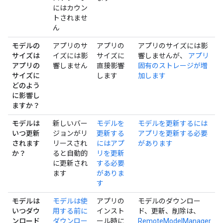
にはカウン
トされませ
ん
モデルの
アプリのサ
アプリの
アプリのサイズには影
サイズは
イズには影
サイズに
響しませんが、
アプリ
アプリの
響しません
直接影響
固有のストレージが増
サイズに
します
加します
どのよう
に影響し
ますか？
モデルは
新しいバー
モデルを
モデルを更新するには
いつ更新
ジョンがリ
更新する
アプリを更新する必要
されます
リースされ
にはアプ
があります
か？
ると自動的
リを更新
に更新され
する必要
ます
がありま
す
モデルは
モデルは使
アプリの
モデルのダウンロー
いつダウ
用する前に
インスト
ド、更新、削除は、
ンロード
ダウンロー
ール時に
RemoteModelManager