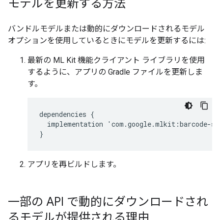
モデルを更新する方法
バンドルモデルまたは動的にダウンロードされるモデル
オプションを使用しているときにモデルを更新するには:
最新の ML Kit 機能クライアント ライブラリを使用
するように、アプリの Gradle ファイルを更新しま
す。
dependencies
{
implementation
'
com
.
google
.
mlkit
:
barcode
-
sc
}
アプリを再ビルドします。
一部の API で動的にダウンロードされ
るモデルが提供される理由