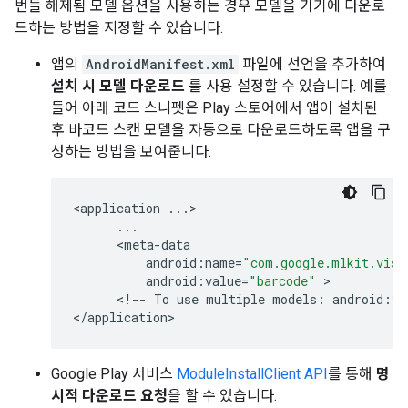
번들 해제됨 모델 옵션을 사용하는 경우 모델을 기기에 다운로
드하는 방법을 지정할 수 있습니다.
앱의
AndroidManifest.xml
파일에 선언을 추가하여
설치 시 모델 다운로드
를 사용 설정할 수 있습니다. 예를
들어 아래 코드 스니펫은 Play 스토어에서 앱이 설치된
후 바코드 스캔 모델을 자동으로 다운로드하도록 앱을 구
성하는 방법을 보여줍니다.
<
application
...
>

...
      <
meta
-
data
android
:
name
=
"com.google.mlkit.visi
android
:
value
=
"barcode"
 >

      <
!
--
To
use
multiple
models
:
android
:
va
<
/
application
Google Play 서비스
ModuleInstallClient API
를 통해
명
시적 다운로드 요청
을 할 수 있습니다.