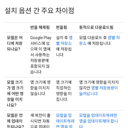
설치 옵션 간 주요 차이점
번들 해제됨
번들됨
동적으로 다운로드됨
모델은 어
Google Play
설치 후
앱
모델 다운로드 후
앱별 저
디에 저장
서비스에 있
별 저장소
장소
에 저장됩니다.
되나요?
으며 이 앱에
에 저장됩
서 사용하는
니다.
저장용량에
포함되지 않
습니다.
모델 크기
앱 크기에 영
앱 크기에
앱 크기에 영향을 미치지
가 앱 크기
향을 미치지
직접적인
않지만
앱별 저장용량이
에 어떤 영
않습니다.
영향을 미
늘어납니다.
향을 미치
칩니다.
나요?
모델은 언
새 버전이 출
모델을 업
모델을 업데이트하려면
제 업데이
시되면 자동
데이트하려
앱을 업데이트해야 합니
트되나요?
으로 업데이
면 앱을 업
다.