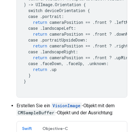
)
->
UIImage
.
Orientation
{
switch
deviceOrientation
{
case
.
portrait
:
return
cameraPosition
==
.
front
?
.
leftMi
case
.
landscapeLeft
:
return
cameraPosition
==
.
front
?
.
downMi
case
.
portraitUpsideDown
:
return
cameraPosition
==
.
front
?
.
rightM
case
.
landscapeRight
:
return
cameraPosition
==
.
front
?
.
upMirr
case
.
faceDown
,
.
faceUp
,
.
unknown
:
return
.
up
}
}
Erstellen Sie ein
VisionImage
-Objekt mit dem
CMSampleBuffer
-Objekt und der Ausrichtung:
Swift
Objective-C