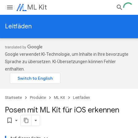
ML Kit
Leitfäden
Google verwendet KI-Technologie, um Inhalte in Ihre bevorzugte
Sprache zu übersetzen. KI-Übersetzungen können Fehler
enthalten.
Startseite
Produkte
ML Kit
Leitfäden
Posen mit ML Kit für i
OS erkennen
bookmark_border