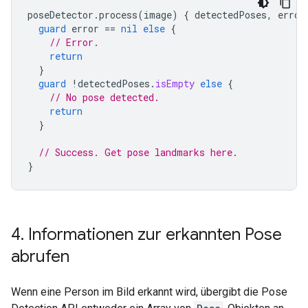
poseDetector
.
process
(
image
)
{
detectedPoses
,
error
guard
error
==
nil
else
{
// Error.
return
}
guard
!
detectedPoses
.
isEmpty
else
{
// No pose detected.
return
}
// Success. Get pose landmarks here.
}
4
.
Informationen zur erkannten Pose
abrufen
Wenn eine Person im Bild erkannt wird, übergibt die Pose