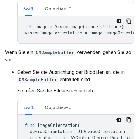
Swift
Objective-C
let image = VisionImage(image: UIImage)

visionImage.orientation = image.imageOrientat
Wenn Sie ein
CMSampleBuffer
verwenden, gehen Sie so
vor:
Geben Sie die Ausrichtung der Bilddaten an, die in
CMSampleBuffer
enthalten sind.
So rufen Sie die Bildausrichtung ab:
Swift
Objective-C
func
imageOrientation
(
deviceOrientation
:
UIDeviceOrientation
,
cameraPosition
:
AVCaptureDevice
.
Position