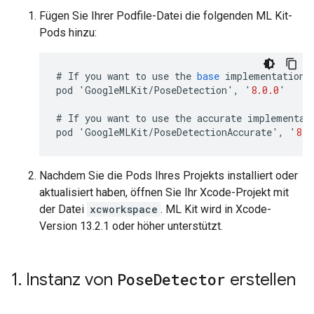
Fügen Sie Ihrer Podfile-Datei die folgenden ML Kit-
Pods hinzu:
#
If
you
want
to
use
the
base
implementation
:
pod
'
GoogleMLKit
/
PoseDetection
'
,
'
8.0.0
'
#
If
you
want
to
use
the
accurate
implementat
pod
'
GoogleMLKit
/
PoseDetectionAccurate
'
,
'
8.0
Nachdem Sie die Pods Ihres Projekts installiert oder
aktualisiert haben, öffnen Sie Ihr Xcode-Projekt mit
der Datei
xcworkspace
. ML Kit wird in Xcode-
Version 13.2.1 oder höher unterstützt.
1
.
Instanz von
Pose
Detector
erstellen