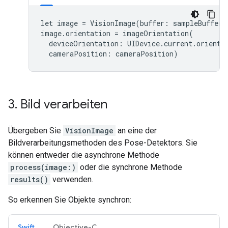
let
image
=
VisionImage
(
buffer
:
sampleBuffer
)
image
.
orientation
=
imageOrientation
(
deviceOrientation
:
UIDevice
.
current
.
orienta
cameraPosition
:
cameraPosition
)
3
.
Bild verarbeiten
Übergeben Sie
VisionImage
an eine der
Bildverarbeitungsmethoden des Pose-Detektors. Sie
können entweder die asynchrone Methode
process(image:)
oder die synchrone Methode
results()
verwenden.
So erkennen Sie Objekte synchron:
Swift
Objective-C