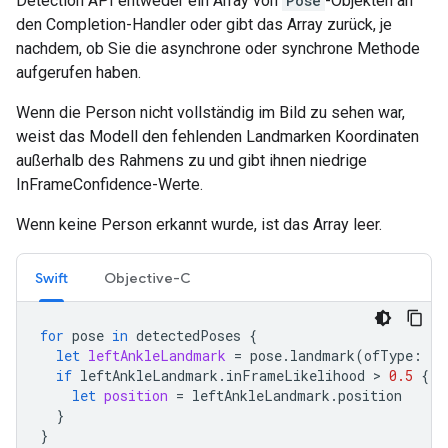
Detection API entweder ein Array von
Pose
-Objekten an
den Completion-Handler oder gibt das Array zurück, je
nachdem, ob Sie die asynchrone oder synchrone Methode
aufgerufen haben.
Wenn die Person nicht vollständig im Bild zu sehen war,
weist das Modell den fehlenden Landmarken Koordinaten
außerhalb des Rahmens zu und gibt ihnen niedrige
InFrameConfidence-Werte.
Wenn keine Person erkannt wurde, ist das Array leer.
Swift
Objective-C
for
pose
in
detectedPoses
{
let
leftAnkleLandmark
=
pose
.
landmark
(
ofType
:
.
l
if
leftAnkleLandmark
.
inFrameLikelihood
>
0.5
{
let
position
=
leftAnkleLandmark
.
position
}
}