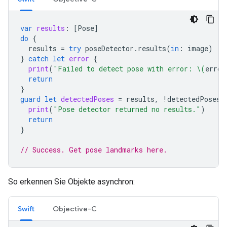
var
results
:
[
Pose
]
do
{
results
=
try
poseDetector
.
results
(
in
:
image
)
}
catch
let
error
{
print
(
"Failed to detect pose with error: 
\(
error
return
}
guard
let
detectedPoses
=
results
,
!
detectedPoses
.
print
(
"Pose detector returned no results."
)
return
}
// Success. Get pose landmarks here.
So erkennen Sie Objekte asynchron:
Swift
Objective-C