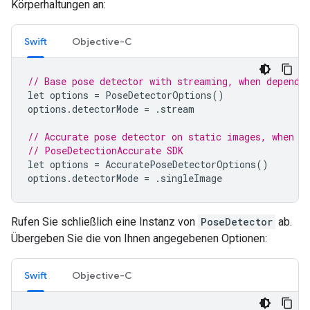
Körperhaltungen an:
Swift
Objective-C
// Base pose detector with streaming, when dependi
let
options
=
PoseDetectorOptions
()
options
.
detectorMode
=
.
stream
// Accurate pose detector on static images, when d
// PoseDetectionAccurate SDK
let
options
=
AccuratePoseDetectorOptions
()
options
.
detectorMode
=
.
singleImage
Rufen Sie schließlich eine Instanz von
PoseDetector
ab.
Übergeben Sie die von Ihnen angegebenen Optionen:
Swift
Objective-C