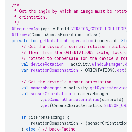
/**
 * Get the angle by which an image must be rotated
 * orientation.
 */
@RequiresApi
(
api
=
Build
.
VERSION_CODES
.
LOLLIPOP
)
@Throws
(
CameraAccessException
::
class
)
private
fun
getRotationCompensation
(
cameraId
:
Stri
// Get the device's current rotation relative 
// Then, from the ORIENTATIONS table, look up 
// rotated to compensate for the device's rota
val
deviceRotation
=
activity
.
windowManager
.
def
var
rotationCompensation
=
ORIENTATIONS
.
get
(
de
// Get the device's sensor orientation.
val
cameraManager
=
activity
.
getSystemService
(
val
sensorOrientation
=
cameraManager
.
getCameraCharacteristics
(
cameraId
)
.
get
(
CameraCharacteristics
.
SENSOR_ORIE
if
(
isFrontFacing
)
{
rotationCompensation
=
(
sensorOrientation
}
else
{
// back-facing