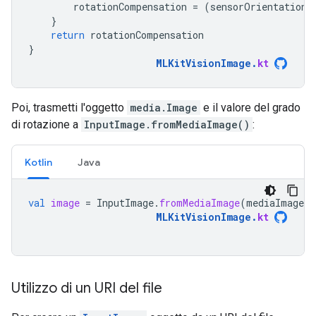
rotationCompensation
=
(
sensorOrientation
}
return
rotationCompensation
}
MLKitVisionImage
.
kt
Poi, trasmetti l'oggetto
media.Image
e il valore del grado
di rotazione a
InputImage.fromMediaImage()
:
Kotlin
Java
val
image
=
InputImage
.
fromMediaImage
(
mediaImage
,
MLKitVisionImage
.
kt
Utilizzo di un URI del file