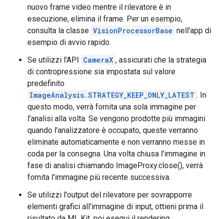
nuovo frame video mentre il rilevatore è in
esecuzione, elimina il frame. Per un esempio,
consulta la classe
VisionProcessorBase
nell'app di
esempio di avvio rapido.
Se utilizzi l'API
CameraX
, assicurati che la strategia
di contropressione sia impostata sul valore
predefinito
ImageAnalysis.STRATEGY_KEEP_ONLY_LATEST
. In
questo modo, verrà fornita una sola immagine per
l'analisi alla volta. Se vengono prodotte più immagini
quando l'analizzatore è occupato, queste verranno
eliminate automaticamente e non verranno messe in
coda per la consegna. Una volta chiusa l'immagine in
fase di analisi chiamando ImageProxy.close(), verrà
fornita l'immagine più recente successiva.
Se utilizzi l'output del rilevatore per sovrapporre
elementi grafici all'immagine di input, ottieni prima il
risultato da ML Kit, poi esegui il rendering