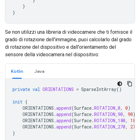
}
}
Se non utilizzi una libreria di videocamere che ti fornisce il
grado di rotazione dell'immagine, puoi calcolarlo dal grado
di rotazione del dispositivo e dall'orientamento del
sensore della videocamera nel dispositivo:
Kotlin
Java
private
val
ORIENTATIONS
=
SparseIntArray
()
init
{
ORIENTATIONS
.
append
(
Surface
.
ROTATION_0
,
0
)
ORIENTATIONS
.
append
(
Surface
.
ROTATION_90
,
90
)
ORIENTATIONS
.
append
(
Surface
.
ROTATION_180
,
180
ORIENTATIONS
.
append
(
Surface
.
ROTATION_270
,
270
}