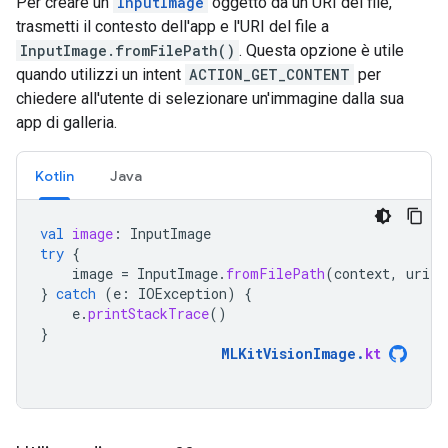
Per creare un
InputImage
oggetto da un URI del file,
trasmetti il contesto dell'app e l'URI del file a
InputImage.fromFilePath()
. Questa opzione è utile
quando utilizzi un intent
ACTION_GET_CONTENT
per
chiedere all'utente di selezionare un'immagine dalla sua
app di galleria.
Kotlin
Java
val
image
:
InputImage
try
{
image
=
InputImage
.
fromFilePath
(
context
,
uri
)
}
catch
(
e
:
IOException
)
{
e
.
printStackTrace
()
}
MLKitVisionImage
.
kt