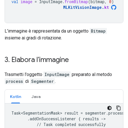
val
image
=
InputImage
.
fromBitmap
(
bitmap
,
0
)
MLKitVisionImage
.
kt
L'immagine è rappresentata da un oggetto
Bitmap
insieme ai gradi di rotazione.
3
.
Elabora l'immagine
Trasmetti l'oggetto
InputImage
preparato al metodo
process
di
Segmenter
.
Kotlin
Java
Task<SegmentationMask> result = segmenter.process(i
       .addOnSuccessListener { results ->

           // Task completed successfully
