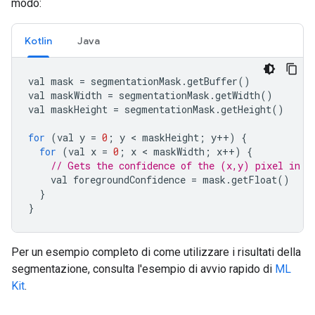
modo:
Kotlin
Java
val
mask
=
segmentationMask
.
getBuffer
()
val
maskWidth
=
segmentationMask
.
getWidth
()
val
maskHeight
=
segmentationMask
.
getHeight
()
for
(
val
y
=
0
;
y
<
maskHeight
;
y
++
)
{
for
(
val
x
=
0
;
x
<
maskWidth
;
x
++
)
{
// Gets the confidence of the (x,y) pixel in t
val
foregroundConfidence
=
mask
.
getFloat
()
}
}
Per un esempio completo di come utilizzare i risultati della
segmentazione, consulta l'esempio di avvio rapido di
ML
Kit
.