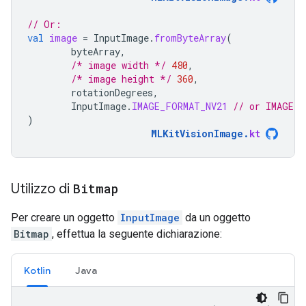
// Or:
val
image
=
InputImage
.
fromByteArray
(
byteArray
,
/* image width */
480
,
/* image height */
360
,
rotationDegrees
,
InputImage
.
IMAGE_FORMAT_NV21
// or IMAGE_F
)
MLKitVisionImage
.
kt
Utilizzo di
Bitmap
Per creare un oggetto
InputImage
da un oggetto
Bitmap
, effettua la seguente dichiarazione:
Kotlin
Java