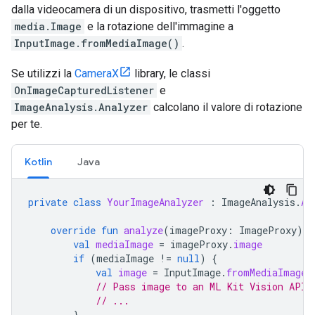
dalla videocamera di un dispositivo, trasmetti l'oggetto
media.Image
e la rotazione dell'immagine a
InputImage.fromMediaImage()
.
Se utilizzi la
CameraX
library, le classi
OnImageCapturedListener
e
ImageAnalysis.Analyzer
calcolano il valore di rotazione
per te.
Kotlin
Java
private
class
YourImageAnalyzer
:
ImageAnalysis
.
An
override
fun
analyze
(
imageProxy
:
ImageProxy
)
{
val
mediaImage
=
imageProxy
.
image
if
(
mediaImage
!=
null
)
{
val
image
=
InputImage
.
fromMediaImage
(
// Pass image to an ML Kit Vision API
// ...
}