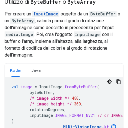
Utilizzo di
Byte
Buffer
o
Byte
Array
Per creare un
InputImage
oggetto da un
ByteBuffer
o
un
ByteArray
, calcola prima il grado di rotazione
dell'immagine come descritto in precedenza per l'input
media.Image
. Poi, crea l'oggetto
InputImage
con il
buffer o l'array, insieme all'altezza, alla larghezza, al
formato di codifica dei colori e al grado di rotazione
dell'immagine:
Kotlin
Java
val
image
=
InputImage
.
fromByteBuffer
(
byteBuffer
,
/* image width */
480
,
/* image height */
360
,
rotationDegrees
,
InputImage
.
IMAGE_FORMAT_NV21
// or IMAGE_F
)
MLKitVisionImage
.
kt