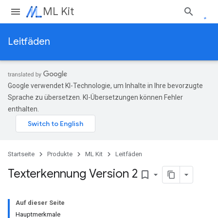
ML Kit
Leitfäden
Google verwendet KI-Technologie, um Inhalte in Ihre bevorzugte
Sprache zu übersetzen. KI-Übersetzungen können Fehler
enthalten.
Startseite
Produkte
ML Kit
Leitfäden
Texterkennung Version 2
bookmark_border
Auf dieser Seite
Hauptmerkmale