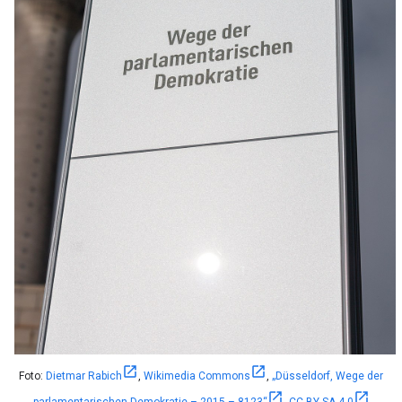
Foto:
Dietmar Rabich
,
Wikimedia Commons
,
„Düsseldorf, Wege der
parlamentarischen Demokratie – 2015 – 8123“
,
CC BY-SA 4.0