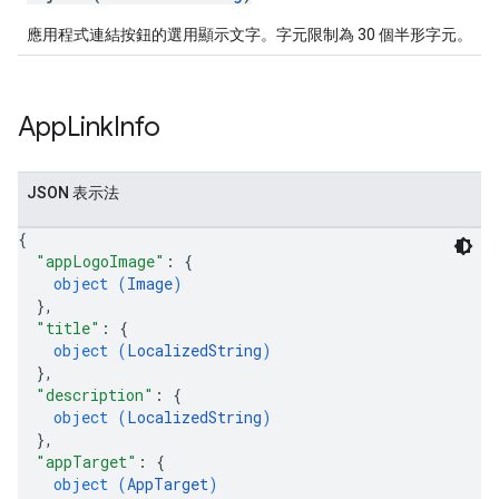
應用程式連結按鈕的選用顯示文字。字元限制為 30 個半形字元。
App
Link
Info
JSON 表示法
{
"appLogoImage"
: 
{
object (
Image
)
}
,
"title"
: 
{
object (
LocalizedString
)
}
,
"description"
: 
{
object (
LocalizedString
)
}
,
"appTarget"
: 
{
object (
AppTarget
)