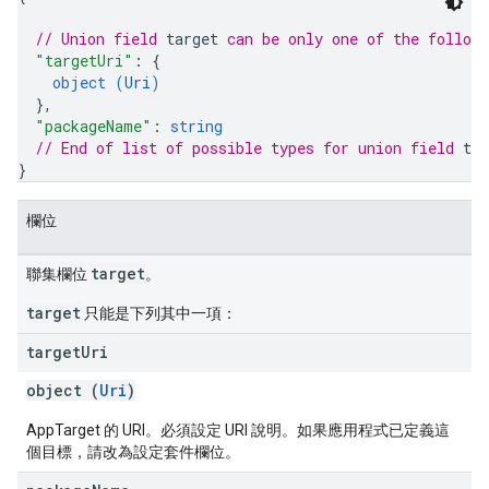
// Union field 
target
 can be only one of the follow
"targetUri"
: 
{
object (
Uri
)
}
,
"packageName"
: 
string
// End of list of possible types for union field 
tar
}
欄位
target
聯集欄位
。
target
只能是下列其中一項：
target
Uri
object (
Uri
)
AppTarget 的 URI。必須設定 URI 說明。如果應用程式已定義這
個目標，請改為設定套件欄位。