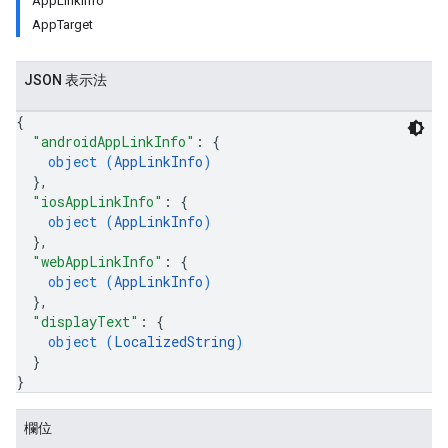
AppLinkInfo
AppTarget
JSON 表示法
{
"androidAppLinkInfo"
: 
{
object (
AppLinkInfo
)
}
,
"iosAppLinkInfo"
: 
{
object (
AppLinkInfo
)
}
,
"webAppLinkInfo"
: 
{
object (
AppLinkInfo
)
}
,
"displayText"
: 
{
object (
LocalizedString
)
}
}
欄位