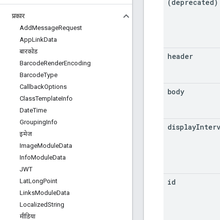
(deprecated)
प्रकार
Add
Message
Request
App
Link
Data
बारकोड
header
Barcode
Render
Encoding
Barcode
Type
Callback
Options
body
Class
Template
Info
Date
Time
Grouping
Info
display
Inter
इमेज
Image
Module
Data
Info
Module
Data
JWT
id
Lat
Long
Point
Links
Module
Data
Localized
String
मीडिया