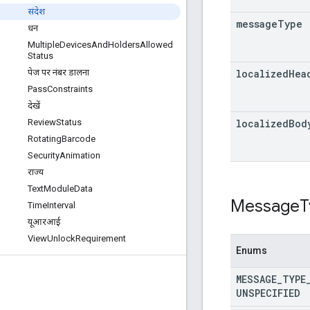
संदेश
message
Type
धन
Multiple
Devices
And
Holders
Allowed
Status
localized
Hea
पेज पर नंबर डालना
Pass
Constraints
देखें
localized
Bod
Review
Status
Rotating
Barcode
Security
Animation
राज्य
Text
Module
Data
Message
T
Time
Interval
यूआरआई
View
Unlock
Requirement
Enums
MESSAGE
_
TYPE
UNSPECIFIED