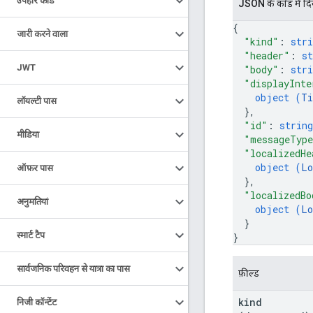
उपहार कार्ड
JSON के काेड में द
{
जारी करने वाला
"kind"
: 
stri
"header"
: 
st
JWT
"body"
: 
stri
"displayInte
object (
Ti
लॉयल्टी पास
}
,
"id"
: 
string
मीडिया
"messageTyp
"localizedHe
object (
Lo
ऑफ़र पास
}
,
"localizedBo
अनुमतियां
object (
Lo
}
स्मार्ट टैप
}
सार्वजनिक परिवहन से यात्रा का पास
फ़ील्ड
kind
निजी कॉन्टेंट