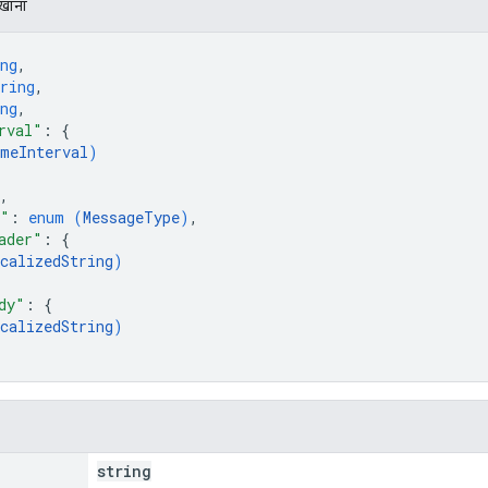
िखाना
ng
,
ring
,
ng
,
rval"
: 
{
meInterval
)
,
e"
: 
enum (
MessageType
)
,
ader"
: 
{
calizedString
)
dy"
: 
{
calizedString
)
string