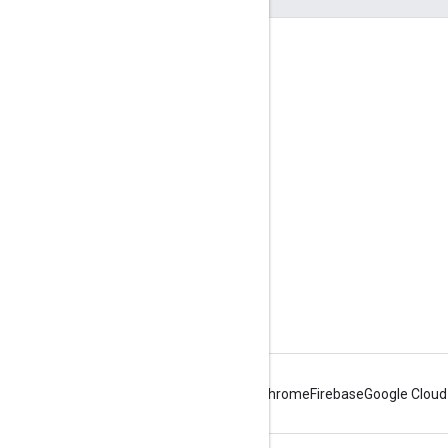
दर्शकों की दिलचस्पी से जुड़े आंकड़े
Google Developer Program
Google Developer Groups
Google Developer Experts
Accelerators
Google Cloud & NVIDIA
Android
Chrome
Firebase
Google Cloud