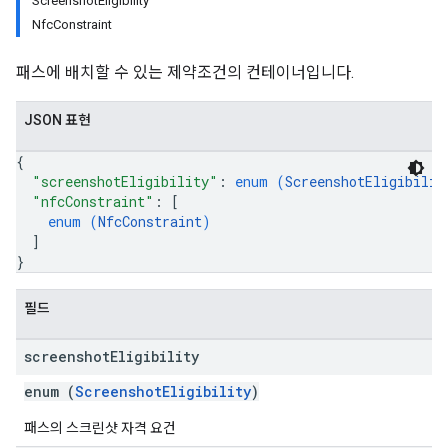
ScreenshotEligibility
NfcConstraint
패스에 배치할 수 있는 제약조건의 컨테이너입니다.
JSON 표현
{
"screenshotEligibility"
: 
enum (
ScreenshotEligibilit
"nfcConstraint"
: 
[
enum (
NfcConstraint
)
]
}
필드
screenshot
Eligibility
enum (
ScreenshotEligibility
)
패스의 스크린샷 자격 요건