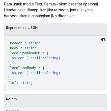
Data untuk modul Text. Semua kolom bersifat opsional.
Header akan ditampilkan jika tersedia, jenis isi yang
berbeda akan digabungkan jika ditentukan.
Representasi JSON
{
"header"
: 
string
,
"body"
: 
string
,
"localizedHeader"
: 
{
object (
LocalizedString
)
}
,
"localizedBody"
: 
{
object (
LocalizedString
)
}
,
"id"
: 
string
}
Kolom