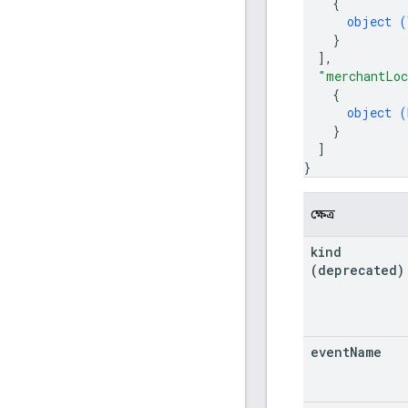
{
object (
}
]
,
"merchantLoc
{
object (
}
]
}
ক্ষেত্র
kind
(deprecated)
event
Name