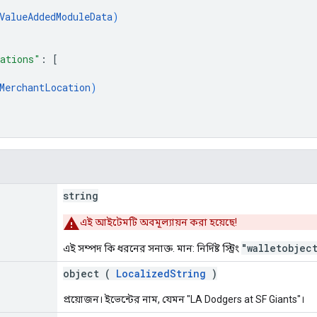
ValueAddedModuleData
)
ations"
: 
[
MerchantLocation
)
string
এই আইটেমটি অবমূল্যায়ন করা হয়েছে!
"walletobjec
এই সম্পদ কি ধরনের সনাক্ত. মান: নির্দিষ্ট স্ট্রিং
object (
LocalizedString
)
প্রয়োজন। ইভেন্টের নাম, যেমন "LA Dodgers at SF Giants"।