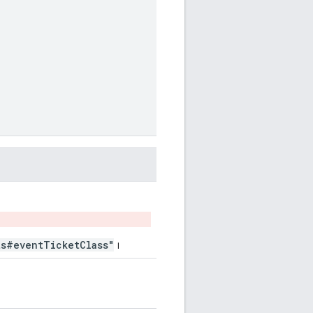
ts#eventTicketClass"
।