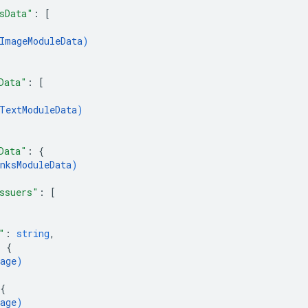
sData"
: 
[
ImageModuleData
)
Data"
: 
[
TextModuleData
)
Data"
: 
{
nksModuleData
)
ssuers"
: 
[
"
: 
string
,
: 
{
age
)
{
age
)