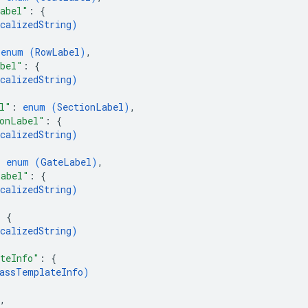
abel"
: 
{
calizedString
)
 
enum (
RowLabel
)
,
bel"
: 
{
calizedString
)
l"
: 
enum (
SectionLabel
)
,
onLabel"
: 
{
calizedString
)
: 
enum (
GateLabel
)
,
Label"
: 
{
calizedString
)
: 
{
calizedString
)
teInfo"
: 
{
assTemplateInfo
)
,