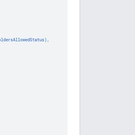
oldersAllowedStatus
)
,