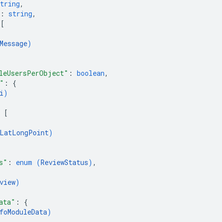
tring
,
: 
string
,
 
[
Message
)
leUsersPerObject"
: 
boolean
,
"
: 
{
i
)
 
[
LatLongPoint
)
s"
: 
enum (
ReviewStatus
)
,
view
)
ata"
: 
{
foModuleData
)