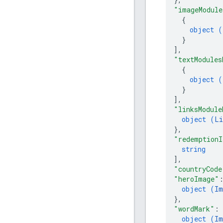
"imageModule
{
object (
}
]
,
"textModules
{
object (
}
]
,
"linksModule
object (
Li
}
,
"redemptionI
string
]
,
"countryCode
"heroImage"
object (
Im
}
,
"wordMark"
: 
object (
Im