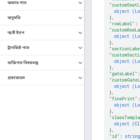
অফার পাস
"customSeatL
object (
Lo
}
,
অনুমতি
"rowLabel"
:
"customRowLa
স্মার্ট ট্যাপ
object (
Lo
}
,
ট্রানজিট পাস
"sectionLabe
"customSecti
object (
Lo
ব্যক্তিগত বিষয়বস্তু
}
,
"gateLabel"
প্রকারভেদ
"customGate
object (
Lo
}
,
"finePrint"
object (
Lo
}
,
"classTempla
object (
Cl
}
,
"id"
: 
string