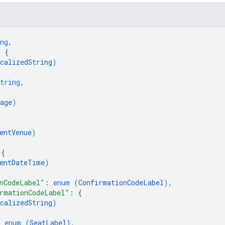
ng
,
: 
{
calizedString
)
tring
,
age
)
entVenue
)
 
{
entDateTime
)
nCodeLabel"
: 
enum (
ConfirmationCodeLabel
)
,
rmationCodeLabel"
: 
{
calizedString
)
: 
enum (
SeatLabel
)
,