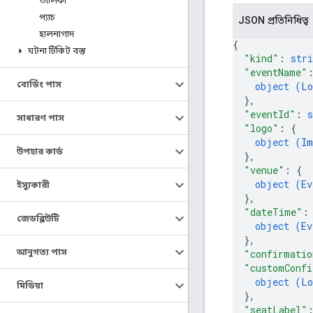
তালিকা
প্যাচ
JSON প্রতিনিধিত্ব
হালনাগাদ
{
ঘটনা টিকিট বস্তু
"kind"
: 
stri
"eventName"
বোর্ডিং পাস
object (
Lo
}
,
"eventId"
: 
s
সাধারণ পাস
"logo"
: 
{
object (
Im
উপহার কার্ড
}
,
"venue"
: 
{
object (
Ev
ইস্যুকারী
}
,
"dateTime"
:
জেডব্লিউটি
object (
Ev
}
,
আনুগত্য পাস
"confirmatio
"customConfi
object (
Lo
মিডিয়া
}
,
"seatLabel"