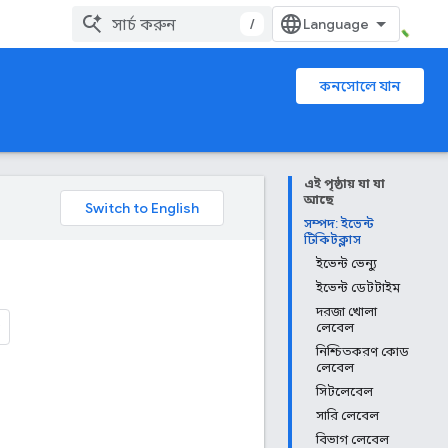
/
কনসোলে যান
এই পৃষ্ঠায় যা যা
আছে
সম্পদ: ইভেন্ট
টিকিটক্লাস
ইভেন্ট ভেন্যু
ইভেন্ট ডেটটাইম
দরজা খোলা
লেবেল
নিশ্চিতকরণ কোড
লেবেল
সিটলেবেল
সারি লেবেল
বিভাগ লেবেল