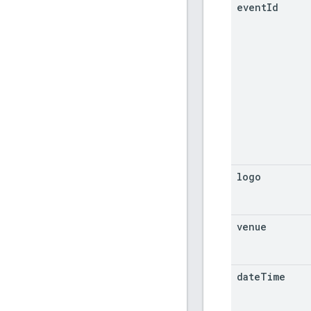
event
Id
logo
venue
date
Time