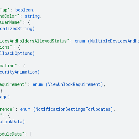
Tap"
: 
boolean
,
ndColor"
: 
string
,
suerName"
: 
{
calizedString
)
icesAndHoldersAllowedStatus"
: 
enum (
MultipleDevicesAndH
ions"
: 
{
llbackOptions
)
mation"
: 
{
curityAnimation
)
equirement"
: 
enum (
ViewUnlockRequirement
)
,
 
{
age
)
rence"
: 
enum (
NotificationSettingsForUpdates
)
,
"
: 
{
pLinkData
)
oduleData"
: 
[