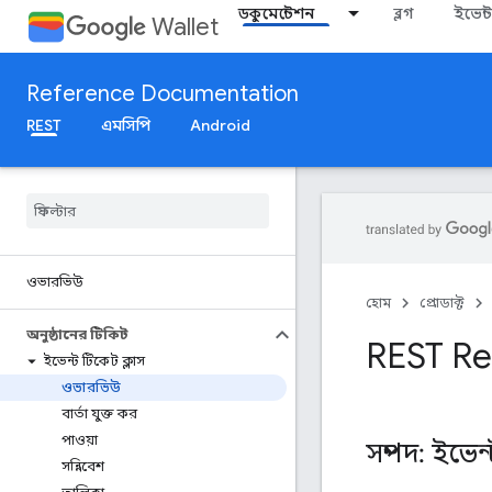
ডকুমেন্টেশন
ব্লগ
ইভেন্ট
Wallet
Reference Documentation
REST
এমসিপি
Android
ওভারভিউ
হোম
প্রোডাক্ট
অনুষ্ঠানের টিকিট
REST Re
ইভেন্ট টিকেট ক্লাস
ওভারভিউ
বার্তা যুক্ত কর
পাওয়া
সম্পদ: ইভেন
সন্নিবেশ