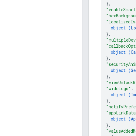
}
,
"enableSmart
"hexBackgrou
"localizedIs
object (
Lo
}
,
"multipleDev
"callbackOpt
object (
Ca
}
,
"securityAni
object (
Se
}
,
"viewUnlockR
"wideLogo"
:
object (
Im
}
,
"notifyPrefe
"appLinkData
object (
Ap
}
,
"valueAddedM