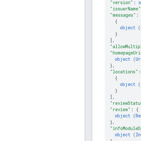
"version"
: 
s
"issuerName"
"messages"
:
{
object (
}
]
,
"allowMultip
"homepageUri
object (
Ur
}
,
"locations"
:
{
object (
}
]
,
"reviewStatu
"review"
: 
{
object (
Re
}
,
"infoModuleD
object (
In
}
,