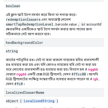
boolean
এই ক্লাস স্মার্ট ট্যাপ সমর্থন করে কিনা তা শনাক্ত করে।
redemptionIssuers
এবং অবজেক্ট লেভেল
smartTapRedemptionLevel
, or
, barcode.value
accountId`
ক্ষেত্রগুলির একটিকেও স্মার্ট ট্যাপ সমর্থন করার জন্য পাসের জন্য
সঠিকভাবে সেট আপ করতে হবে।
hex
Background
Color
string
কার্ডের পটভূমির রঙ। সেট না করা থাকলে নায়কের ছবির প্রভাবশালী
রঙ ব্যবহার করা হয় এবং যদি কোনও নায়কের ছবি সেট না করা হয়
তবে লোগোর প্রভাবশালী রঙ ব্যবহার করা হয়। বিন্যাস হল #
rrggbb
#ffcc00
যেখানে
rrggbb
একটি হেক্স RGB ট্রিপলেট, যেমন
। আপনি
RGB ট্রিপলেটের সংক্ষিপ্ত সংস্করণটিও ব্যবহার করতে পারেন যা #
rgb
,
#fc0
যেমন
।
localized
Issuer
Name
object (
LocalizedString
)