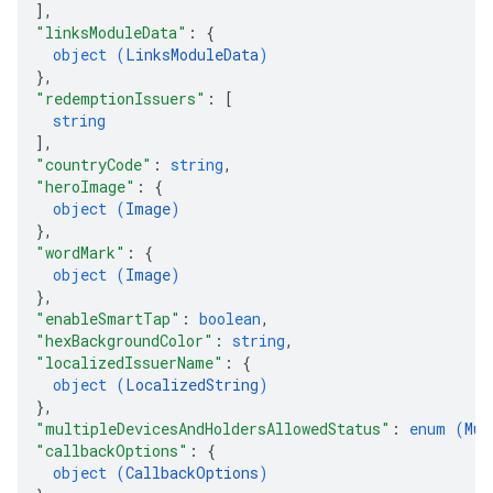
]
,
"linksModuleData"
: 
{
object (
LinksModuleData
)
}
,
"redemptionIssuers"
: 
[
string
]
,
"countryCode"
: 
string
,
"heroImage"
: 
{
object (
Image
)
}
,
"wordMark"
: 
{
object (
Image
)
}
,
"enableSmartTap"
: 
boolean
,
"hexBackgroundColor"
: 
string
,
"localizedIssuerName"
: 
{
object (
LocalizedString
)
}
,
"multipleDevicesAndHoldersAllowedStatus"
: 
enum (
Mul
"callbackOptions"
: 
{
object (
CallbackOptions
)