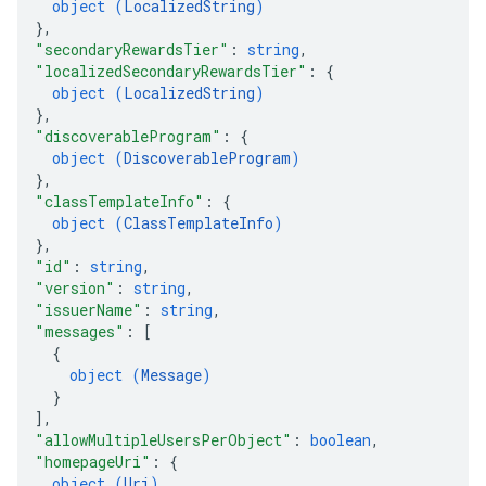
object (
LocalizedString
)
}
,
"secondaryRewardsTier"
: 
string
,
"localizedSecondaryRewardsTier"
: 
{
object (
LocalizedString
)
}
,
"discoverableProgram"
: 
{
object (
DiscoverableProgram
)
}
,
"classTemplateInfo"
: 
{
object (
ClassTemplateInfo
)
}
,
"id"
: 
string
,
"version"
: 
string
,
"issuerName"
: 
string
,
"messages"
: 
[
{
object (
Message
)
}
]
,
"allowMultipleUsersPerObject"
: 
boolean
,
"homepageUri"
: 
{
object (
Uri
)