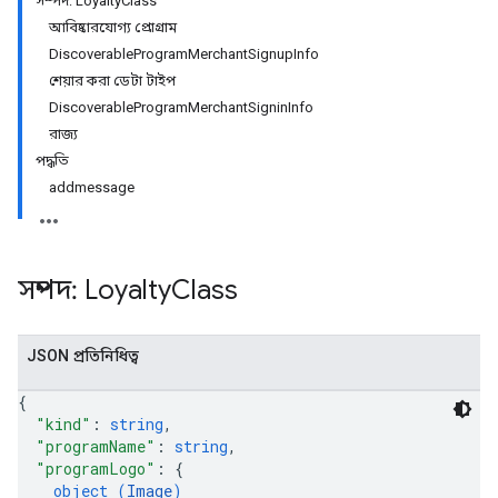
সম্পদ: LoyaltyClass
আবিষ্কারযোগ্য প্রোগ্রাম
DiscoverableProgramMerchantSignupInfo
শেয়ার করা ডেটা টাইপ
DiscoverableProgramMerchantSigninInfo
রাজ্য
পদ্ধতি
addmessage
সম্পদ: Loyalty
Class
JSON প্রতিনিধিত্ব
{
"kind"
: 
string
,
"programName"
: 
string
,
"programLogo"
: 
{
object (
Image
)