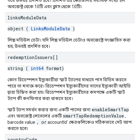
তবে উভয়ই প্রদর্শিত হবে। প্রদর্শিত এই ক্ষেত্রগুলির সর্বাধিক সংখ্যা হল
অবজেক্ট থেকে 10টি এবং ক্লাস থেকে 10টি৷
links
Module
Data
object (
LinksModuleData
)
লিঙ্ক মডিউল ডেটা। যদি লিঙ্ক মডিউল ডেটাও অবজেক্টে সংজ্ঞায়িত করা
হয়, উভয়ই প্রদর্শিত হবে।
redemption
Issuers[]
string (
int64
format)
কোন রিডেম্পশন ইস্যুকারীরা স্মার্ট ট্যাপের মাধ্যমে পাস রিডিম করতে
পারে তা শনাক্ত করে। রিডেম্পশন ইস্যুকারীদের তাদের ইস্যুকারী আইডি
দ্বারা চিহ্নিত করা হয়। রিডেম্পশন ইস্যুকারীদের কমপক্ষে একটি স্মার্ট
ট্যাপ কী কনফিগার করা থাকতে হবে।
enableSmartTap
স্মার্ট ট্যাপ সমর্থন করার জন্য একটি পাসের জন্য
smartTapRedemptionValue
এবং অবজেক্ট লেভেলের একটি
,
, or
barcode.value
accountId` ক্ষেত্রগুলিকেও সঠিকভাবে সেট আপ
করতে হবে৷
country
Code