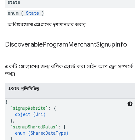
state
enum (
State
)
আবিষ্কারযোগ্য প্রোগ্রামের দৃশ্যমানতার অবস্থা।
Discoverable
Program
Merchant
Signup
Info
একটি প্রোগ্রামের জন্য বণিক হোস্ট করা সাইন আপ ফ্লো সম্পর্কে
তথ্য৷
JSON প্রতিনিধিত্ব
{
"signupWebsite"
: 
{
object (
Uri
)
}
,
"signupSharedDatas"
: 
[
enum (
SharedDataType
)
]