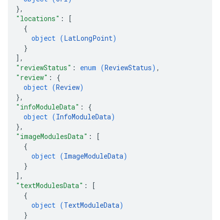
}
,
"locations"
: 
[
{
object (
LatLongPoint
)
}
]
,
"reviewStatus"
: 
enum (
ReviewStatus
)
,
"review"
: 
{
object (
Review
)
}
,
"infoModuleData"
: 
{
object (
InfoModuleData
)
}
,
"imageModulesData"
: 
[
{
object (
ImageModuleData
)
}
]
,
"textModulesData"
: 
[
{
object (
TextModuleData
)
}