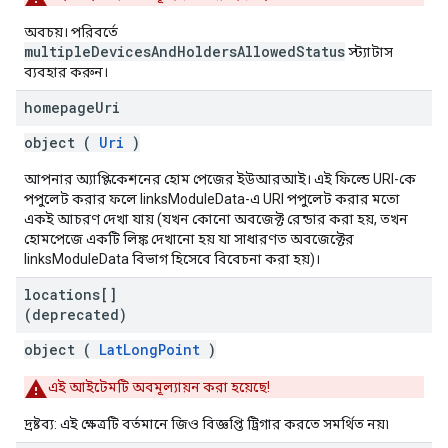
অবচয়। পরিবর্তে
multipleDevicesAndHoldersAllowedStatus
স্ট্যাটাস
ব্যবহার করুন।
homepage
Uri
object (
Uri
)
আপনার অ্যাপ্লিকেশনের হোম পেজের ইউআরআই। এই ফিল্ডে URI-কে
পপুলেট করার ফলে linksModuleData-এ URI পপুলেট করার মতো
একই আচরণ দেখা যায় (যখন কোনো অবজেক্ট রেন্ডার করা হয়, তখন
হোমপেজে একটি লিঙ্ক দেখানো হয় যা সাধারণত অবজেক্টের
linksModuleData বিভাগ হিসেবে বিবেচনা করা হয়)।
locations[]
(deprecated)
object (
LatLongPoint
)
এই আইটেমটি অবমূল্যায়ন করা হয়েছে!
দ্রষ্টব্য: এই ক্ষেত্রটি বর্তমানে জিও বিজ্ঞপ্তি ট্রিগার করতে সমর্থিত নয়৷