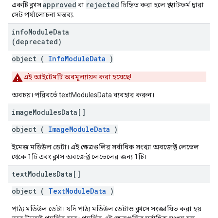
approved
rejected
একটি ক্লাস
বা
চিহ্নিত করা হলে প্ল্যাটফর্ম দ্বারা
সেট পর্যালোচনা মন্তব্য.
info
Module
Data
(deprecated)
object (
InfoModuleData
)
এই আইটেমটি অবমূল্যায়ন করা হয়েছে!
অবচয়। পরিবর্তে textModulesData ব্যবহার করুন।
image
Modules
Data[]
object (
ImageModuleData
)
ইমেজ মডিউল ডেটা। এই ক্ষেত্রগুলির সর্বাধিক সংখ্যা অবজেক্ট লেভেল
থেকে 1টি এবং ক্লাস অবজেক্ট লেভেলের জন্য 1টি।
text
Modules
Data[]
object (
TextModuleData
)
পাঠ্য মডিউল ডেটা। যদি পাঠ্য মডিউল ডেটাও ক্লাসে সংজ্ঞায়িত করা হয়