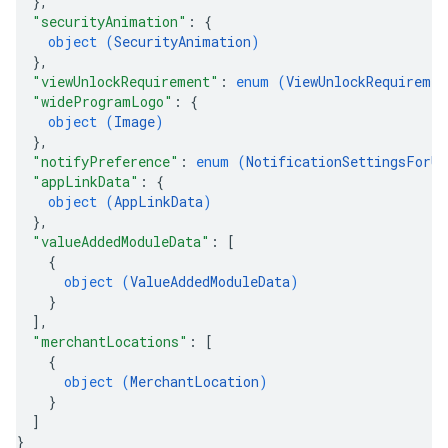
}
,
"securityAnimation"
: 
{
object (
SecurityAnimation
)
}
,
"viewUnlockRequirement"
: 
enum (
ViewUnlockRequiremen
"wideProgramLogo"
: 
{
object (
Image
)
}
,
"notifyPreference"
: 
enum (
NotificationSettingsForUp
"appLinkData"
: 
{
object (
AppLinkData
)
}
,
"valueAddedModuleData"
: 
[
{
object (
ValueAddedModuleData
)
}
]
,
"merchantLocations"
: 
[
{
object (
MerchantLocation
)
}
]
}