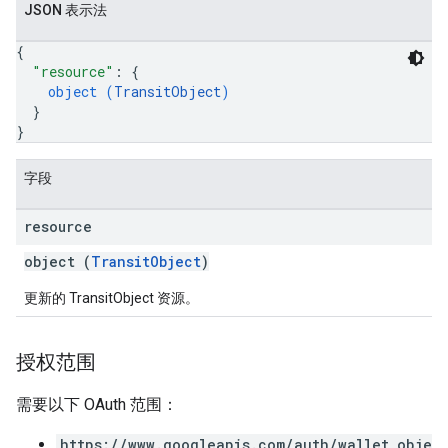
JSON 表示法
{
"resource"
: 
{
object (
TransitObject
)
}
}
字段
resource
object (
TransitObject
)
更新的 TransitObject 资源。
授权范围
需要以下 OAuth 范围：
https://www.googleapis.com/auth/wallet_obje