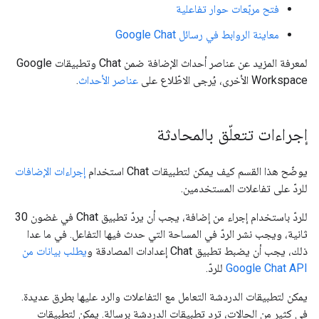
فتح مربّعات حوار تفاعلية
معاينة الروابط في رسائل Google Chat
لمعرفة المزيد عن عناصر أحداث الإضافة ضمن Chat وتطبيقات Google
Workspace الأخرى، يُرجى الاطّلاع على
عناصر الأحداث
.
إجراءات تتعلّق بالمحادثة
يوضّح هذا القسم كيف يمكن لتطبيقات Chat استخدام
إجراءات الإضافات
للردّ على تفاعلات المستخدمين.
للردّ باستخدام إجراء من إضافة، يجب أن يردّ تطبيق Chat في غضون 30
ثانية، ويجب نشر الردّ في المساحة التي حدث فيها التفاعل. في ما عدا
ذلك، يجب أن يضبط تطبيق Chat إعدادات المصادقة و
يطلب بيانات من
Google Chat API
للردّ.
يمكن لتطبيقات الدردشة التعامل مع التفاعلات والرد عليها بطرق عديدة.
في كثير من الحالات، ترد تطبيقات الدردشة برسالة. يمكن لتطبيقات