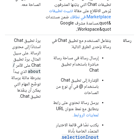
تطبيقات Chat التي يثبّتها المشرفون،
المساحة معه.
يُرجى الاطّلاع على مقالة
تثبيت تطبيقات
Marketplace في نطاقك
ضمن مستندات
&quot;مساعدة مشرف Google
Workspace&quot;.
رسالة
يتفاعل المستخدم مع تطبيق Chat في
يردّ تطبيق Chat
رسالة بإحدى الطرق التالية:
استنادًا إلى محتوى
الرسالة. على سبيل
إرسال رسالة في مساحة رسالة
المثال، يردّ تطبيق
مباشرة باستخدام تطبيق
/
Chat على الأمر
Chat
about
الذي يبدأ
بشرطة مائلة برسالة
الإشارة إلى تطبيق Chat
توضّح المهام التي
باستخدام @ في أي نوع من
يمكن أن ينفّذها
المساحات
تطبيق Chat.
يرسل رسالة تحتوي على رابط
يتطابق مع نمط عنوان URL
لمعاينات الروابط
.
يكتب نصًا في قائمة الاختيار
المتعدّد الخاصة بأداة
selectionInput
.