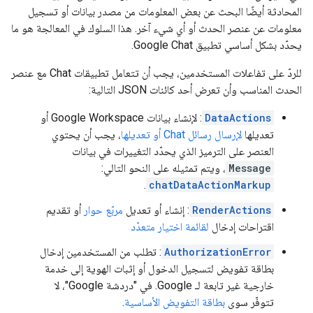
المحادثة أيضًا البحث عن بعض المعلومات من مصدر بيانات أو تسجيل
معلومات عن عنصر الحدث أو أي شيء آخر. هذا السلوك في المعالجة هو ما
يحدّد بشكل أساسي تطبيق Google Chat.
للردّ على تفاعلات المستخدمين، يجب أن تتعامل تطبيقات Chat مع عنصر
الحدث المناسب وأن تعرض أحد كائنات JSON التالية:
DataActions
: لإنشاء بيانات Google Workspace أو
تعديلها
لإرسال رسائل Chat أو تعديلها
، يجب أن يحتوي
العنصر على الترميز الذي يحدّد التغييرات في بيانات
Message
، ويتم تمثيله على النحو التالي:
.
chatDataActionMarkup
RenderActions
: إنشاء أو تعديل
مربّع حوار
أو تقديم
اقتراحات إدخال
لقائمة اختيار متعدّد
AuthorizationError
: تطلب من المستخدمين إدخال
بطاقة تفويض لتسجيل الدخول أو إثبات الهوية إلى خدمة
خارجية غير تابعة لـ Google. في "دردشة Google"، لا
تتوفّر سوى
بطاقة التفويض الأساسية
.