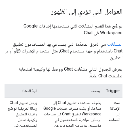
العوامل التي تؤدي إلى الظهور
يوضّح هذا القسم المشغّلات التي تستخدمها إضافات Google
Workspace في Chat.
المشغّلات
هي الطرق المحدّدة التي يستدعي بها المستخدمون تطبيق
Chat باستخدام واجهة مستخدم Chat، مثل استخدام الإشارات @أو أوامر
التطبيق.
يعرض الجدول التالي مشغّلات Chat ووصفًا لها وكيفية استجابة
تطبيقات Chat عادةً:
Trigger
الوصف
الردّ المعتاد
تمت
يضيف المستخدم تطبيق Chat إلى
يرسل تطبيق Chat
الإضافة
مساحة، أو يثبّت مشرف حسابات Google
رسالة تعريفية توضّح
إلى
Workspace تطبيق Chat في مساحات
وظيفة التطبيق
المساحة
الرسائل المباشرة للمستخدمين في
وكيفية تفاعل
مؤسسته. لمزيد من المعلومات عن
المستخدمين في