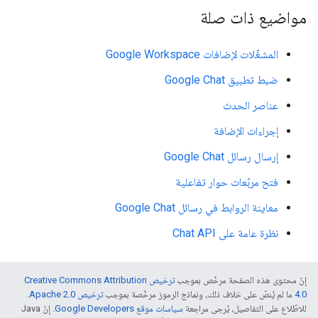
مواضيع ذات صلة
المشغّلات لإضافات Google Workspace
ضبط تطبيق Google Chat
عناصر الحدث
إجراءات الإضافة
إرسال رسائل Google Chat
فتح مربّعات حوار تفاعلية
معاينة الروابط في رسائل Google Chat
نظرة عامة على Chat API
إنّ محتوى هذه الصفحة مرخّص بموجب
ترخيص Creative Commons Attribution
4.0‏
ما لم يُنصّ على خلاف ذلك، ونماذج الرموز مرخّصة بموجب
ترخيص Apache 2.0‏
.
للاطّلاع على التفاصيل، يُرجى مراجعة
سياسات موقع Google Developers‏
. إنّ Java