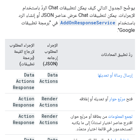
يوضّح الجدول التالي كيف يمكن لتطبيقات Chat الردّ باستخدام
الإجراءات. يمكن لتطبيقات Chat عرض عناصر JSON أو إنشاء الرد
باستخدام
AddOnResponseService
في "برمجة تطبيقات
Google".
الإجراء
الإجراء المطلوب
المطلوب
لإرجاع القيمة
ردّ تطبيق المحادثات
إرجاعه
(برمجة
(JSON)
تطبيقات)
Data
Data
إرسال رسالة أو تعديلها
Actions
Actions
Response
Action
Render
فتح
مربّع حوار
أو تعديله أو إغلاقه
Response
Actions
Action
Render
لجمع المعلومات
من بطاقة أو مربّع حوار،
Response
Actions
اقترح عناصر اختيار استنادًا إلى ما يكتبه
المستخدمون في قائمة اختيار متعدّد.
Data
Data
معاينة الروابط
في الرسائل التي يرسلها