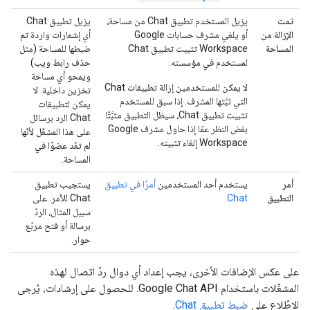
تمت
يزيل المستخدم تطبيق Chat من مساحة،
يزيل تطبيق Chat
الإزالة من
أو يلغي مشرف حسابات Google
أي إشعارات واردة تم
المساحة
Workspace تثبيت تطبيق Chat
ضبطها للمساحة (مثل
لمستخدم في مؤسسته.
حذف رابط ويب)
ويمحو أي مساحة
لا يمكن للمستخدمين إزالة تطبيقات Chat
تخزين داخلية. لا
التي ثبَّتها المشرف. إذا سبق للمستخدم
يمكن لتطبيقات
تثبيت تطبيق Chat، سيظل التطبيق مثبَّتًا
Chat الرد برسائل
بغض النظر عمّا إذا حاول مشرف Google
على هذا المشغّل لأنّها
Workspace إلغاء تثبيته.
لم تعُد عضوًا في
المساحة.
أمر
يستخدم أحد المستخدمين
أمرًا في تطبيق
يستجيب تطبيق
التطبيق
Chat
.
Chat للأمر. على
سبيل المثال، الردّ
برسالة أو فتح مربّع
حوار.
على عكس الإضافات الأخرى، يجب إعداد أي دوال ردّ اتصال لهذه
المشغّلات باستخدام Google Chat API. للحصول على إرشادات، يُرجى
الاطّلاع على
ضبط تطبيق Chat
.