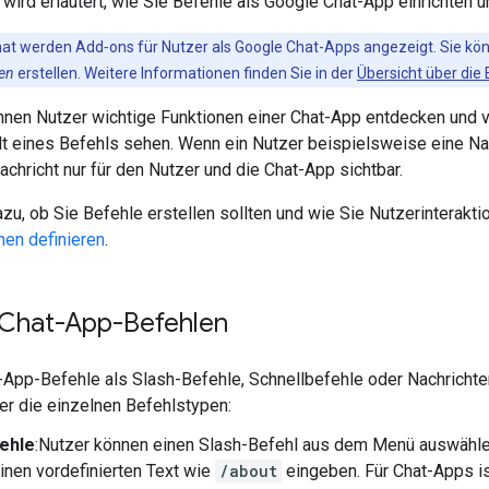
 wird erläutert, wie Sie Befehle als Google Chat-App einrichten u
hat werden Add‑ons für Nutzer als Google Chat-Apps angezeigt. Sie kö
sen
erstellen. Weitere Informationen finden Sie in der
Übersicht über die
nnen Nutzer wichtige Funktionen einer Chat-App entdecken und
lt eines Befehls sehen. Wenn ein Nutzer beispielsweise eine Na
Nachricht nur für den Nutzer und die Chat-App sichtbar.
zu, ob Sie Befehle erstellen sollten und wie Sie Nutzerinteraktio
nen definieren
.
 Chat-App-Befehlen
-App-Befehle als Slash-Befehle, Schnellbefehle oder Nachrichten
r die einzelnen Befehlstypen:
ehle
:Nutzer können einen Slash-Befehl aus dem Menü auswählen
inen vordefinierten Text wie
/about
eingeben. Für Chat-Apps is