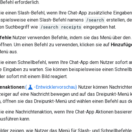
Befehl erforderlich.
Sie einen Slash-Befehl, wenn Ihre Chat-App zusätzliche Eingaben
ispielsweise einen Slash-Befehl namens
/search
erstellen, d
en Suchbegriff wie
/search receipts
eingegeben hat.
fehle
:Nutzer verwenden Befehle, indem sie das Menü über den 
öffnen. Um einen Befehl zu verwenden, klicken sie auf
Hinzufüg
enü aus.
Sie einen Schnellbefehl, wenn Ihre Chat-App dem Nutzer sofort a
e Eingaben zu warten. Sie können beispielsweise einen Schnel
der sofort mit einem Bild reagiert.
science
enaktionen
:
(
-Entwicklervorschau)
Nutzer können Nachrichte
iger auf eine Nachricht bewegen und auf das Dreipunkt-Menü k
 öffnen sie das Dreipunkt-Menü und wählen einen Befehl aus 
Sie eine Nachrichtenaktion, wenn Ihre Chat-App Aktionen basiere
ausführen kann.
ilder zeigen, wie Nutzer das Menü für Slash- und Schnellbefehl