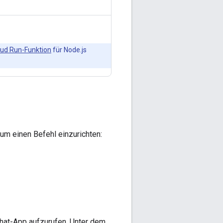
oud Run-Funktion
für Node.js
 um einen Befehl einzurichten:
hat-App aufzurufen. Unter dem