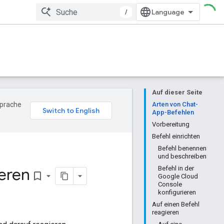
/
Auf dieser Seite
Sprache
Arten von Chat-
App-Befehlen
Vorbereitung
Befehl einrichten
Befehl benennen
und beschreiben
eren
Befehl in der
bookmark_border
Google Cloud
Console
konfigurieren
Auf einen Befehl
reagieren