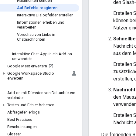
Nachrichten senden
den Slash-
Auf Befehle reagieren
Erstellen 
Interaktive Dialogfelder erstellen
können be
Informationen erheben und
Nutzer ein
verarbeiten
Vorschau von Links in
Schnellbe
Chatnachrichten
Nachricht 
aus dem M
Interaktive Chat-App in ein Add‑on
umwandeln
Erstellen 
Google Meet erweitern
zusätzlich
Google Workspace Studio
erstellen, 
erweitern
Nachricht
Add-on mit Diensten von Drittanbietern
den Mausze
verbinden
verwenden,
Testen und Fehler beheben
Abfragefehlerlogs
Erstellen 
Best Practices
Nachricht 
Beschränkungen
Die folgenden B
Glossar