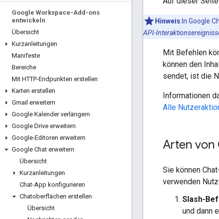
Auf dieser Seite
Google Workspace-Add-ons
entwickeln
Hinweis
:In Google C
Übersicht
API-Interaktionsereignis
Kurzanleitungen
Mit Befehlen kö
Manifeste
können den Inha
Bereiche
sendet, ist die 
Mit HTTP-Endpunkten erstellen
Karten erstellen
Informationen da
Gmail erweitern
Alle Nutzeraktio
Google Kalender verlängern
Google Drive erweitern
Google-Editoren erweitern
Arten von
Google Chat erweitern
Übersicht
Sie können Chat
Kurzanleitungen
verwenden Nutze
Chat-App konfigurieren
Chatoberflächen erstellen
Slash-Bef
Übersicht
und dann e