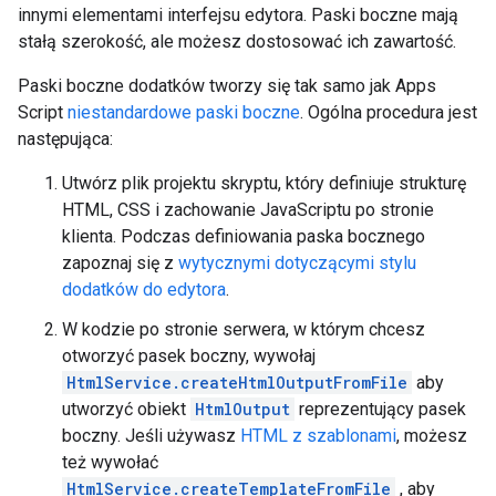
innymi elementami interfejsu edytora. Paski boczne mają
stałą szerokość, ale możesz dostosować ich zawartość.
Paski boczne dodatków tworzy się tak samo jak Apps
Script
niestandardowe paski boczne
. Ogólna procedura jest
następująca:
Utwórz plik projektu skryptu, który definiuje strukturę
HTML, CSS i zachowanie JavaScriptu po stronie
klienta. Podczas definiowania paska bocznego
zapoznaj się z
wytycznymi dotyczącymi stylu
dodatków do edytora
.
W kodzie po stronie serwera, w którym chcesz
otworzyć pasek boczny, wywołaj
HtmlService.createHtmlOutputFromFile
aby
utworzyć obiekt
HtmlOutput
reprezentujący pasek
boczny. Jeśli używasz
HTML z szablonami
, możesz
też wywołać
HtmlService.createTemplateFromFile
, aby