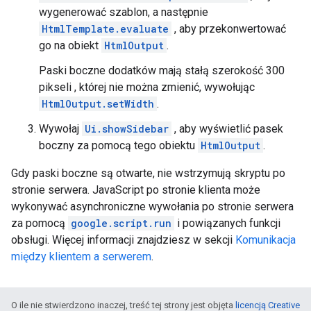
wygenerować szablon, a następnie
HtmlTemplate.evaluate
, aby przekonwertować
go na obiekt
HtmlOutput
.
Paski boczne dodatków mają stałą szerokość 300
pikseli , której nie można zmienić, wywołując
HtmlOutput.setWidth
.
Wywołaj
Ui.showSidebar
, aby wyświetlić pasek
boczny za pomocą tego obiektu
HtmlOutput
.
Gdy paski boczne są otwarte, nie wstrzymują skryptu po
stronie serwera. JavaScript po stronie klienta może
wykonywać asynchroniczne wywołania po stronie serwera
za pomocą
google.script.run
i powiązanych funkcji
obsługi. Więcej informacji znajdziesz w sekcji
Komunikacja
między klientem a serwerem
.
O ile nie stwierdzono inaczej, treść tej strony jest objęta
licencją Creative