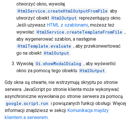
otworzyć okno, wywołaj
HtmlService.createHtmlOutputFromFile
aby
utworzyć obiekt
HtmlOutput
reprezentujący okno.
Jeśli używasz
HTML z szablonami
, możesz też
wywołać
HtmlService.createTemplateFromFile
,
aby wygenerować szablon, a następnie
HtmlTemplate.evaluate
, aby przekonwertować
go na obiekt
HtmlOutput
.
Wywołaj
Ui.showModalDialog
, aby wyświetlić
okno za pomocą tego obiektu
HtmlOutput
.
Gdy okna są otwarte, nie wstrzymują skryptu po stronie
serwera. JavaScript po stronie klienta może wykonywać
asynchroniczne wywołania po stronie serwera za pomocą
google.script.run
i powiązanych funkcji obsługi. Więcej
informacji znajdziesz w sekcji
Komunikacja między
klientem a serwerem
.