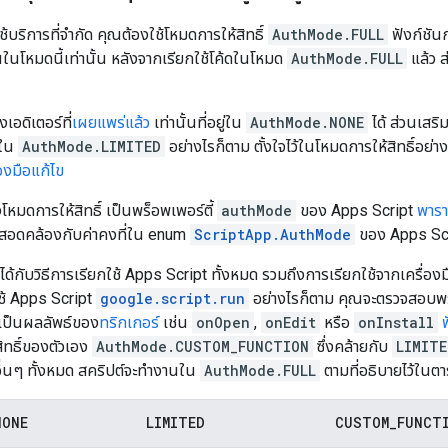
้บริการที่จำกัด คุณต้องใช้โหมดการให้สิทธิ์
AuthMode.FULL
ฟังก์ชันก
นในโหมดนี้เท่านั้น หลังจากเรียกใช้โค้ดในโหมด
AuthMode.FULL
แล้ว ส
เอดิเตอร์ที่
เผยแพร่แล้ว
เท่านั้นที่อยู่ใน
AuthMode.NONE
ได้ ส่วนเสริม
ใน
AuthMode.LIMITED
อย่างไรก็ตาม ตั้งใจไว้ในโหมดการให้สิทธิ์อย่า
องมือแก้ไข
โหมดการให้สิทธิ์ เป็นพร็อพเพอร์ตี้
authMode
ของ Apps Script
พารา
สอดคล้องกับค่าคงที่ใน enum
ScriptApp.AuthMode
ของ Apps Sc
ช้ได้กับวิธีการเรียกใช้ Apps Script ทั้งหมด รวมถึงการเรียกใช้จากเครื่
ช้ Apps Script
google.script.run
อย่างไรก็ตาม คุณจะตรวจสอบพร
นเป็นผลลัพธ์ของ
ทริกเกอร์
เช่น
onOpen
,
onEdit
หรือ
onInstall
ิทธิ์ของตัวเอง
AuthMode.CUSTOM_FUNCTION
ซึ่งคล้ายกับ
LIMITE
ื่นๆ ทั้งหมด สคริปต์จะทำงานใน
AuthMode.FULL
ตามที่อธิบายไว้ในตา
NONE
LIMITED
CUSTOM
_
FUNCT