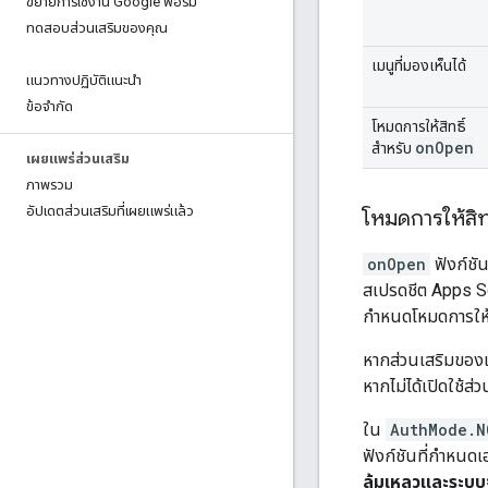
ขยายการใช้งาน Google ฟอร์ม
ทดสอบส่วนเสริมของคุณ
เมนูที่มองเห็นได้
แนวทางปฏิบัติแนะนำ
ข้อจำกัด
โหมดการให้สิทธิ์
on
Open
สำหรับ
เผยแพร่ส่วนเสริม
ภาพรวม
อัปเดตส่วนเสริมที่เผยแพร่แล้ว
โหมดการให้สิทธ
onOpen
ฟังก์ชั
สเปรดชีต Apps Scr
กำหนดโหมดการให้สิ
หากส่วนเสริมของเ
หากไม่ได้เปิดใช้ส่
ใน
AuthMode.N
ฟังก์ชันที่กำหนด
ล้มเหลวและระบบจ