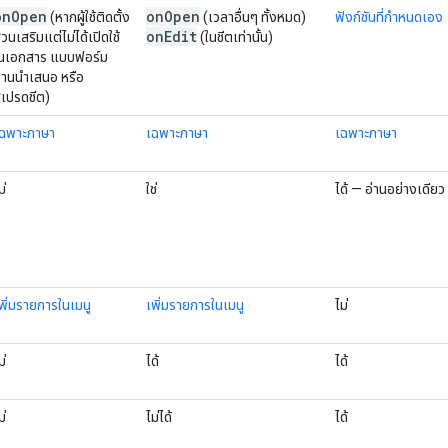
on
Open
on
Open
(หากผู้ใช้ติดตั้ง
(เวลาอื่นๆ ทั้งหมด)
ฟังก์ชันที่กำหนดเอง
on
Edit
่วนเสริมแต่ไม่ได้เปิดใช้
(ในชีตเท่านั้น)
นเอกสาร แบบฟอร์ม
านนำเสนอ หรือ
เปรดชีต)
ฉพาะภาษา
เฉพาะภาษา
เฉพาะภาษา
ม่
ใช่
ได้ — อ่านอย่างเดียว
พิ่มรายการในเมนู
เพิ่มรายการในเมนู
ไม่
ม่
ได้
ได้
ม่
ไม่ได้
ได้