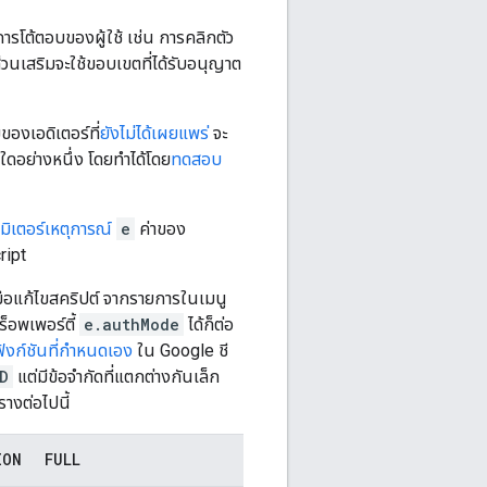
ารโต้ตอบของผู้ใช้ เช่น การคลิกตัว
่วนเสริมจะใช้ขอบเขตที่ได้รับอนุญาต
ของเอดิเตอร์ที่
ยังไม่ได้เผยแพร่
จะ
งใดอย่างหนึ่ง โดยทำได้โดย
ทดสอบ
มิเตอร์เหตุการณ์
e
ค่าของ
ript
องมือแก้ไขสคริปต์ จากรายการในเมนู
็อพเพอร์ตี้
e.authMode
ได้ก็ต่อ
ฟังก์ชันที่กำหนดเอง
ใน Google ชี
D
แต่มีข้อจำกัดที่แตกต่างกันเล็ก
รางต่อไปนี้
ION
FULL