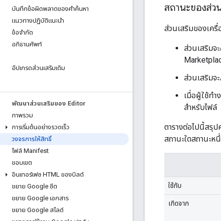
สถานะของส่วน
บันทึกข้อผิดพลาดของคําค้นหา
แนวทางปฏิบัติแนะนำ
ส่วนเสริมของเครื่
ข้อจำกัด
อภิธานศัพท์
ส่วนเสริมจะ
Marketplace
อัปเกรดส่วนเสริมเดิม
ส่วนเสริมจะ
เมื่อผู้ใช้
พัฒนาส่วนเสริมของ Editor
สำหรับไฟล์
ภาพรวม
ตารางต่อไปนี้สรุป
การเริ่มต้นอย่างรวดเร็ว
สถานะใดสถานะหนึ่ง
วงจรการให้สิทธิ์
ไฟล์ Manifest
ขอบเขต
อินเทอร์เฟซ HTML ของบิลด์
ใช้กับ
ขยาย Google ชีต
ขยาย Google เอกสาร
เกิดจาก
ขยาย Google สไลด์