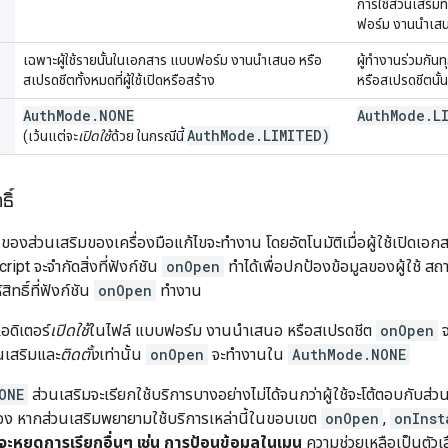
การใช้ส่วนเสริมที
ฟอร์ม งานนำเสน
เฉพาะผู้ใช้รายนั้นในเอกสาร แบบฟอร์ม งานนำเสนอ หรือ
ผู้ทำงานร่วมกั
สเปรดชีตทั้งหมดที่ผู้ใช้เปิดหรือสร้าง
หรือสเปรดชีตนั้น
Auth
Mode
.
NONE
Auth
Mode
.
L
Auth
Mode
.
LIMITED)
(เว้นแต่จะ
เปิดใช้
ด้วย ในกรณีนี้
ิ์
นของส่วนเสริมของเครื่องมือแก้ไขจะทํางาน โดยอัตโนมัติเมื่อผู้ใช้เปิดเ
ipt จะจำกัดสิ่งที่ฟังก์ชัน
onOpen
ทำได้เพื่อปกป้องข้อมูลของผู้ใช้ ส
ทธิ์ที่ฟังก์ชัน
onOpen
ทำงาน
อดิเตอร์
เปิดใช้
ในไฟล์ แบบฟอร์ม งานนำเสนอ หรือสเปรดชีต
onOpen
จ
วนเสริมและ
ติดตั้ง
เท่านั้น
onOpen
จะทำงานใน
AuthMode.NONE
ONE
ส่วนเสริมจะเรียกใช้บริการบางอย่างไม่ได้จนกว่าผู้ใช้จะโต้ตอบกับส่
เอง หากส่วนเสริมพยายามใช้บริการเหล่านี้ในขอบเขต
onOpen
,
onInst
ะหยุดการเรียกอื่นๆ เช่น การป้อนข้อมูลในเมนู
ความช่วยเหลือเป็นตัวเล