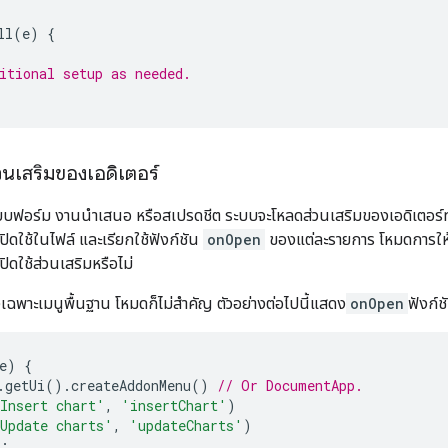
ll
(
e
)
{
itional setup as needed.
นเสริมของเอดิเตอร์
บบฟอร์ม งานนำเสนอ หรือสเปรดชีต ระบบจะโหลดส่วนเสริมของเอดิเตอร์ทุกราย
เปิดใช้ในไฟล์ และเรียกใช้ฟังก์ชัน
onOpen
ของแต่ละรายการ โหมดการให้สิ
เปิดใช้ส่วนเสริมหรือไม่
เฉพาะเมนูพื้นฐาน โหมดก็ไม่สำคัญ ตัวอย่างต่อไปนี้แสดง
onOpen
ฟังก์ช
e
)
{
.
getUi
().
createAddonMenu
()
// Or DocumentApp.
Insert chart'
,
'insertChart'
)
Update charts'
,
'updateCharts'
)
;