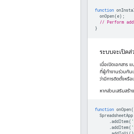
function
onInsta
onOpen
(
e
);
// Perform add
}
ระบบจะเปิดส่ว
เมื่อเปิดเอกสาร แ
ที่ผู้ทำงานร่วมกัน
ว่ามีการติดตั้งหรือ
หากส่วนเสริมสร้าง
function
onOpen
(
SpreadsheetApp
.
addItem
(
'
.
addItem
(
'
.
addToUi
()